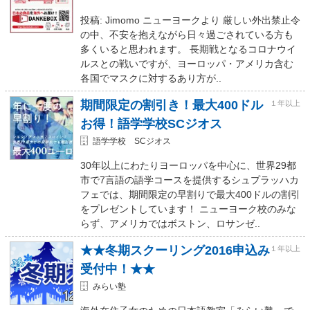
投稿: Jimomo ニューヨークより 厳しい外出禁止令
の中、不安を抱えながら日々過ごされている方も
多くいると思われます。 長期戦となるコロナウイ
ルスとの戦いですが、ヨーロッパ・アメリカ含む
各国でマスクに対するあり方が..
期間限定の割引き！最大400ドル
１年以上
お得！語学学校SCジオス
語学学校 SCジオス
30年以上にわたりヨーロッパを中心に、世界29都
市で7言語の語学コースを提供するシュプラッハカ
フェでは、期間限定の早割りで最大400ドルの割引
をプレゼントしています！ ニューヨーク校のみな
らず、アメリカではボストン、ロサンゼ..
★★冬期スクーリング2016申込み
１年以上
受付中！★★
みらい塾