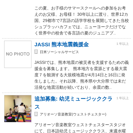
この夏、お子様のサマースクールへの参加をお考
えのお父様、お母様！ 30年以上に渡り、世界12カ
国、29都市で7言語の語学学校を展開してきた当校
シュプラッハカフェでは、ニューヨークだけでな
く世界中の校舎で各言語の夏のジュニアプ..
JASSI 熊本地震義援金
１年以上
日米ソーシャルサービス
JASSIでは、熊本地震の被災者を支援するための義
援金を募集します。 熊本地方を震源とする最大震
度７を観測する大規模地震が4月14日と16日に発
生しました。それ以降、熊本県や大分県では未だ
活発な地震活動が続いており、余震の数..
追加募集: 幼児ミュージッククラ
１年以上
ス
アリオーソ音楽教室(ウェストチェスター)
アリオーソ音楽教室ウェストチェスタースタジオ
にて、日本語幼児ミュージッククラス、来週水曜