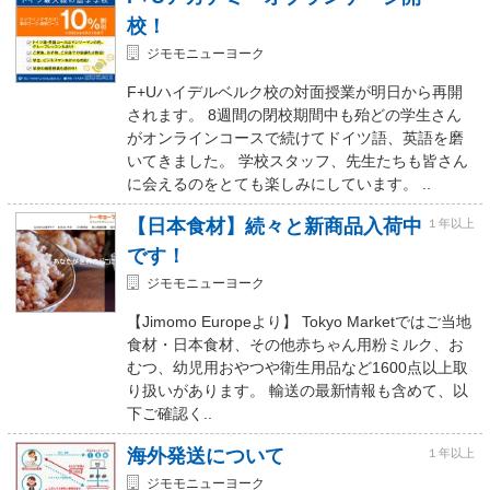
校！
ジモモニューヨーク
F+Uハイデルベルク校の対面授業が明日から再開
されます。 8週間の閉校期間中も殆どの学生さん
がオンラインコースで続けてドイツ語、英語を磨
いてきました。 学校スタッフ、先生たちも皆さん
に会えるのをとても楽しみにしています。 ..
【日本食材】続々と新商品入荷中
１年以上
です！
ジモモニューヨーク
【Jimomo Europeより】 Tokyo Marketではご当地
食材・日本食材、その他赤ちゃん用粉ミルク、お
むつ、幼児用おやつや衛生用品など1600点以上取
り扱いがあります。 輸送の最新情報も含めて、以
下ご確認く..
海外発送について
１年以上
ジモモニューヨーク