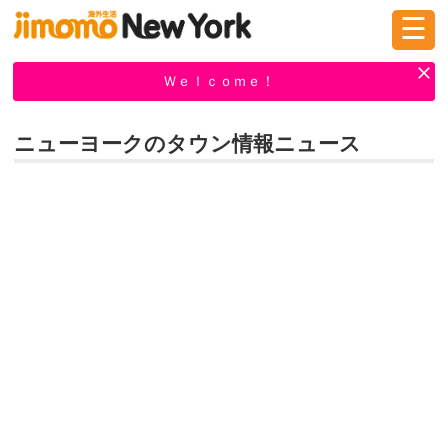
☰
ログイン
新規登録
Ｗｅｌｃｏｍｅ！
ニューヨークのタウン情報ニュース
掲示板
タウン情報
教えて！
ニュース
イベント
求人
物件
習い事