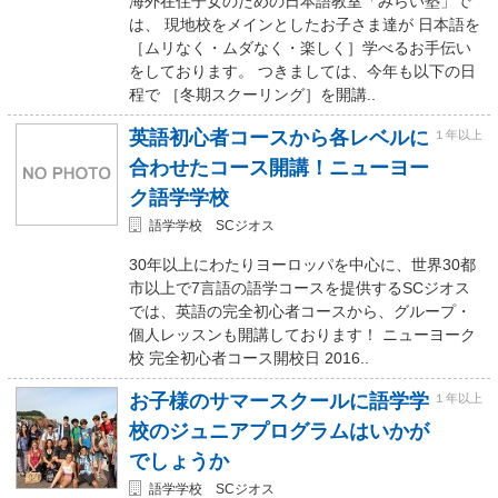
海外在住子女のための日本語教室「みらい塾」で
は、 現地校をメインとしたお子さま達が 日本語を
［ムリなく・ムダなく・楽しく］学べるお手伝い
をしております。 つきましては、今年も以下の日
程で ［冬期スクーリング］を開講..
英語初心者コースから各レベルに
１年以上
合わせたコース開講！ニューヨー
ク語学学校
語学学校 SCジオス
30年以上にわたりヨーロッパを中心に、世界30都
市以上で7言語の語学コースを提供するSCジオス
では、英語の完全初心者コースから、グループ・
個人レッスンも開講しております！ ニューヨーク
校 完全初心者コース開校日 2016..
お子様のサマースクールに語学学
１年以上
校のジュニアプログラムはいかが
でしょうか
語学学校 SCジオス