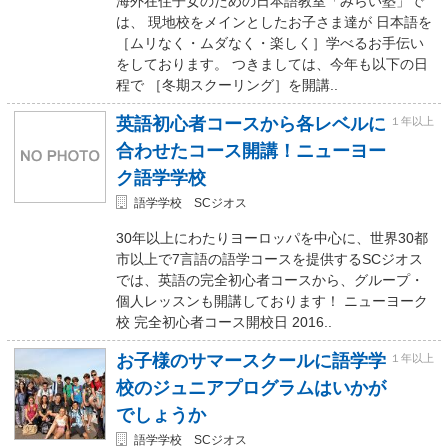
海外在住子女のための日本語教室「みらい塾」で
は、 現地校をメインとしたお子さま達が 日本語を
［ムリなく・ムダなく・楽しく］学べるお手伝い
をしております。 つきましては、今年も以下の日
程で ［冬期スクーリング］を開講..
英語初心者コースから各レベルに
１年以上
合わせたコース開講！ニューヨー
ク語学学校
語学学校 SCジオス
30年以上にわたりヨーロッパを中心に、世界30都
市以上で7言語の語学コースを提供するSCジオス
では、英語の完全初心者コースから、グループ・
個人レッスンも開講しております！ ニューヨーク
校 完全初心者コース開校日 2016..
お子様のサマースクールに語学学
１年以上
校のジュニアプログラムはいかが
でしょうか
語学学校 SCジオス