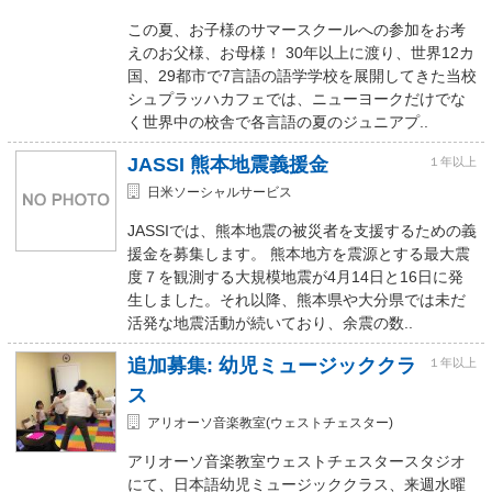
この夏、お子様のサマースクールへの参加をお考
えのお父様、お母様！ 30年以上に渡り、世界12カ
国、29都市で7言語の語学学校を展開してきた当校
シュプラッハカフェでは、ニューヨークだけでな
く世界中の校舎で各言語の夏のジュニアプ..
JASSI 熊本地震義援金
１年以上
日米ソーシャルサービス
JASSIでは、熊本地震の被災者を支援するための義
援金を募集します。 熊本地方を震源とする最大震
度７を観測する大規模地震が4月14日と16日に発
生しました。それ以降、熊本県や大分県では未だ
活発な地震活動が続いており、余震の数..
追加募集: 幼児ミュージッククラ
１年以上
ス
アリオーソ音楽教室(ウェストチェスター)
アリオーソ音楽教室ウェストチェスタースタジオ
にて、日本語幼児ミュージッククラス、来週水曜