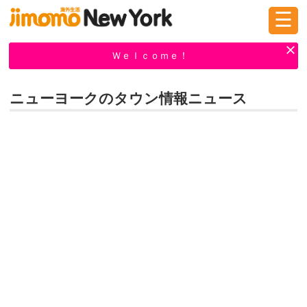
☰
ログイン
新規登録
Ｗｅｌｃｏｍｅ！
ニューヨークのタウン情報ニュース
掲示板
タウン情報
教えて！
ニュース
イベント
求人
物件
習い事