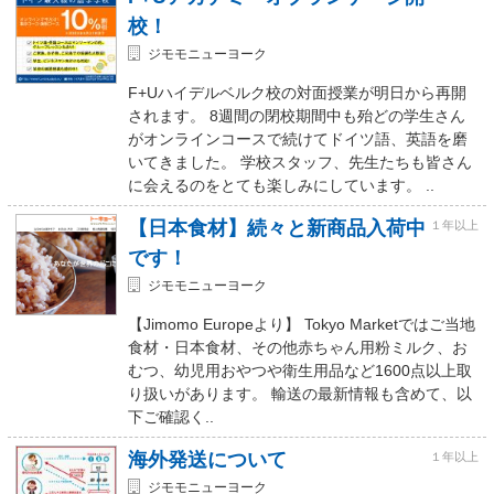
校！
ジモモニューヨーク
F+Uハイデルベルク校の対面授業が明日から再開
されます。 8週間の閉校期間中も殆どの学生さん
がオンラインコースで続けてドイツ語、英語を磨
いてきました。 学校スタッフ、先生たちも皆さん
に会えるのをとても楽しみにしています。 ..
【日本食材】続々と新商品入荷中
１年以上
です！
ジモモニューヨーク
【Jimomo Europeより】 Tokyo Marketではご当地
食材・日本食材、その他赤ちゃん用粉ミルク、お
むつ、幼児用おやつや衛生用品など1600点以上取
り扱いがあります。 輸送の最新情報も含めて、以
下ご確認く..
海外発送について
１年以上
ジモモニューヨーク