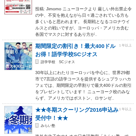
投稿: Jimomo ニューヨークより 厳しい外出禁止令
の中、不安を抱えながら日々過ごされている方も
多くいると思われます。 長期戦となるコロナウイ
ルスとの戦いですが、ヨーロッパ・アメリカ含む
各国でマスクに対するあり方が..
期間限定の割引き！最大400ドル
１年以上
お得！語学学校SCジオス
語学学校 SCジオス
30年以上にわたりヨーロッパを中心に、世界29都
市で7言語の語学コースを提供するシュプラッハカ
フェでは、期間限定の早割りで最大400ドルの割引
をプレゼントしています！ ニューヨーク校のみな
らず、アメリカではボストン、ロサンゼ..
★★冬期スクーリング2016申込み
１年以上
受付中！★★
みらい塾