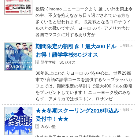
投稿: Jimomo ニューヨークより 厳しい外出禁止令
の中、不安を抱えながら日々過ごされている方も
多くいると思われます。 長期戦となるコロナウイ
ルスとの戦いですが、ヨーロッパ・アメリカ含む
各国でマスクに対するあり方が..
期間限定の割引き！最大400ドル
１年以上
お得！語学学校SCジオス
語学学校 SCジオス
30年以上にわたりヨーロッパを中心に、世界29都
市で7言語の語学コースを提供するシュプラッハカ
フェでは、期間限定の早割りで最大400ドルの割引
をプレゼントしています！ ニューヨーク校のみな
らず、アメリカではボストン、ロサンゼ..
★★冬期スクーリング2016申込み
１年以上
受付中！★★
みらい塾