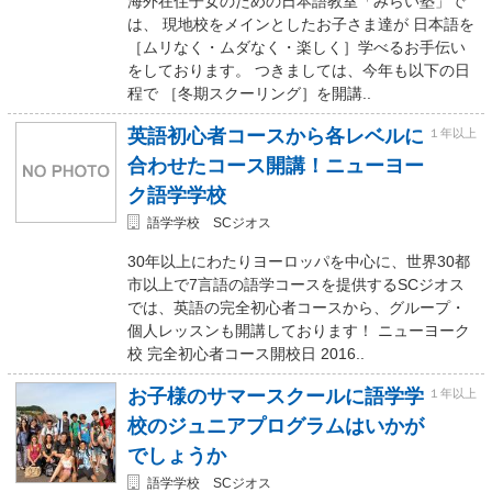
海外在住子女のための日本語教室「みらい塾」で
は、 現地校をメインとしたお子さま達が 日本語を
［ムリなく・ムダなく・楽しく］学べるお手伝い
をしております。 つきましては、今年も以下の日
程で ［冬期スクーリング］を開講..
英語初心者コースから各レベルに
１年以上
合わせたコース開講！ニューヨー
ク語学学校
語学学校 SCジオス
30年以上にわたりヨーロッパを中心に、世界30都
市以上で7言語の語学コースを提供するSCジオス
では、英語の完全初心者コースから、グループ・
個人レッスンも開講しております！ ニューヨーク
校 完全初心者コース開校日 2016..
お子様のサマースクールに語学学
１年以上
校のジュニアプログラムはいかが
でしょうか
語学学校 SCジオス