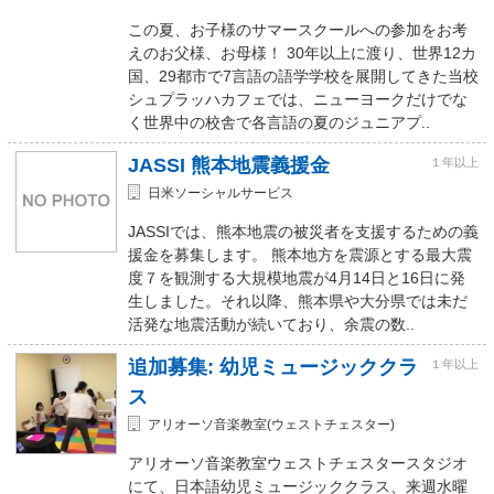
この夏、お子様のサマースクールへの参加をお考
えのお父様、お母様！ 30年以上に渡り、世界12カ
国、29都市で7言語の語学学校を展開してきた当校
シュプラッハカフェでは、ニューヨークだけでな
く世界中の校舎で各言語の夏のジュニアプ..
JASSI 熊本地震義援金
１年以上
日米ソーシャルサービス
JASSIでは、熊本地震の被災者を支援するための義
援金を募集します。 熊本地方を震源とする最大震
度７を観測する大規模地震が4月14日と16日に発
生しました。それ以降、熊本県や大分県では未だ
活発な地震活動が続いており、余震の数..
追加募集: 幼児ミュージッククラ
１年以上
ス
アリオーソ音楽教室(ウェストチェスター)
アリオーソ音楽教室ウェストチェスタースタジオ
にて、日本語幼児ミュージッククラス、来週水曜