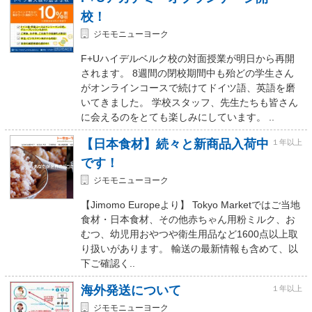
校！
ジモモニューヨーク
F+Uハイデルベルク校の対面授業が明日から再開
されます。 8週間の閉校期間中も殆どの学生さん
がオンラインコースで続けてドイツ語、英語を磨
いてきました。 学校スタッフ、先生たちも皆さん
に会えるのをとても楽しみにしています。 ..
【日本食材】続々と新商品入荷中
１年以上
です！
ジモモニューヨーク
【Jimomo Europeより】 Tokyo Marketではご当地
食材・日本食材、その他赤ちゃん用粉ミルク、お
むつ、幼児用おやつや衛生用品など1600点以上取
り扱いがあります。 輸送の最新情報も含めて、以
下ご確認く..
海外発送について
１年以上
ジモモニューヨーク