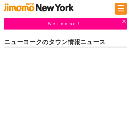
☰
ログイン
新規登録
Ｗｅｌｃｏｍｅ！
ニューヨークのタウン情報ニュース
掲示板
タウン情報
教えて！
ニュース
イベント
求人
物件
習い事