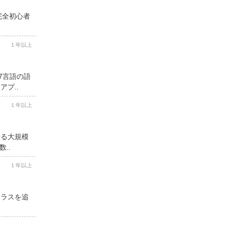
完全初心者
１年以上
7言語の語
プ..
１年以上
する大規模
..
１年以上
クラスを追