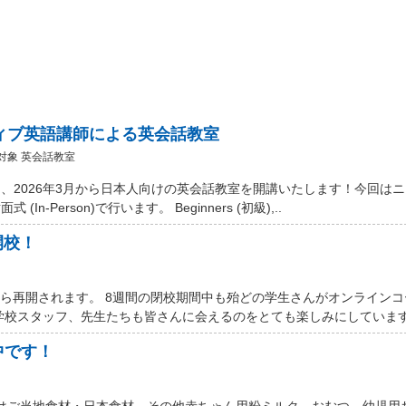
ティブ英語講師による英会話教室
対象 英会話教室
、2026年3月から日本人向けの英会話教室を開講いたします！今回は
Person)で行います。 Beginners (初級),..
開校！
から再開されます。 8週間の閉校期間中も殆どの学生さんがオンライン
学校スタッフ、先生たちも皆さんに会えるのをとても楽しみにしています。
中です！
 Marketではご当地食材・日本食材、その他赤ちゃん用粉ミルク、おむつ、幼児