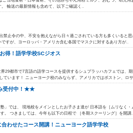
す。 輸送の最新情報も含めて、以下ご確認く..
厳しい外出禁止令の中、不安を抱えながら日々過ごされている方も多くいると
いですが、ヨーロッパ・アメリカ含む各国でマスクに対するあり方が..
ルお得！語学学校SCジオス
世界29都市で7言語の語学コースを提供するシュプラッハカフェでは、
しています！ ニューヨーク校のみならず、アメリカではボストン、ロサン
込み受付中！★★
塾」では、 現地校をメインとしたお子さま達が 日本語を［ムリなく・
す。 つきましては、今年も以下の日程で ［冬期スクーリング］を開講.
に合わせたコース開講！ニューヨーク語学学校