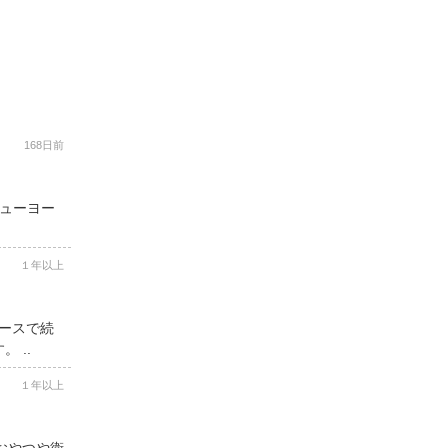
168日前
ニューヨー
１年以上
コースで続
 ..
１年以上
用おやつや衛