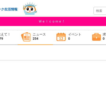
ーク生活情報
Ｗｅｌｃｏｍｅ！
教えて！
ニュース
イベント
79
254
0
0