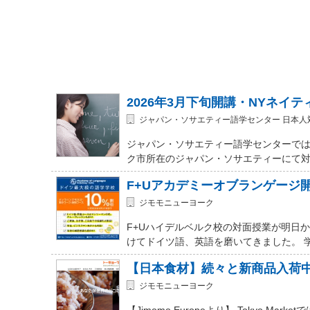
2026年3月下旬開講・NYネイ
ジャパン・ソサエティー語学センター 日本人
ジャパン・ソサエティー語学センターでは
ク市所在のジャパン・ソサエティーにて対面式 (In-
F+Uアカデミーオブランゲージ
ジモモニューヨーク
F+Uハイデルベルク校の対面授業が明日
けてドイツ語、英語を磨いてきました。 
【日本食材】続々と新商品入荷
ジモモニューヨーク
【Jimomo Europeより】 Tokyo