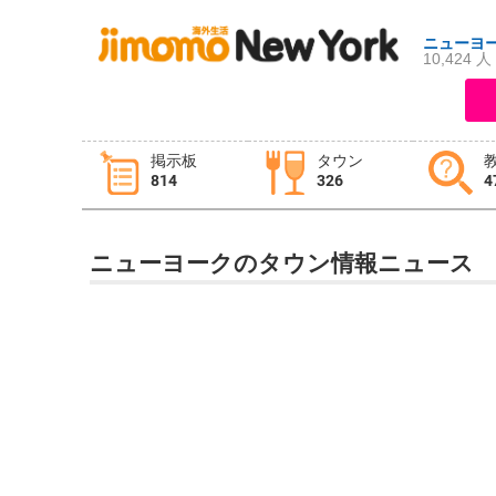
ニューヨ
10,424 人
ログイン
新規登録
掲示板
タウン
814
326
4
掲示板
タウン情報
教えて！
ニューヨークのタウン情報ニュース
ニュース
イベント
求人
物件
習い事