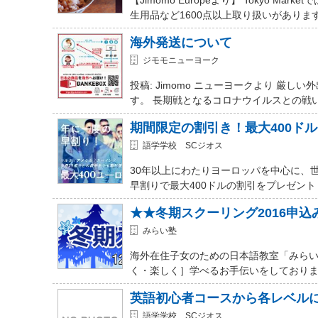
生用品など1600点以上取り扱いがありま
海外発送について
ジモモニューヨーク
投稿: Jimomo ニューヨークより 
す。 長期戦となるコロナウイルスとの戦
期間限定の割引き！最大400ド
語学学校 SCジオス
30年以上にわたりヨーロッパを中心に、
早割りで最大400ドルの割引をプレゼント
★★冬期スクーリング2016申
みらい塾
海外在住子女のための日本語教室「みらい
く・楽しく］学べるお手伝いをしておりま
英語初心者コースから各レベル
語学学校 SCジオス