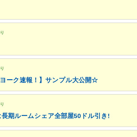
便り
便り
ューヨーク速報！】サンプル大公開☆
便り
月は長期ルームシェア全部屋50ドル引き!