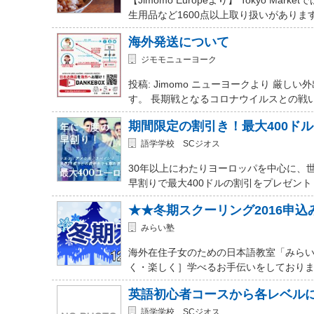
生用品など1600点以上取り扱いがありま
海外発送について
ジモモニューヨーク
投稿: Jimomo ニューヨークより 
す。 長期戦となるコロナウイルスとの戦
期間限定の割引き！最大400ド
語学学校 SCジオス
30年以上にわたりヨーロッパを中心に、
早割りで最大400ドルの割引をプレゼント
★★冬期スクーリング2016申
みらい塾
海外在住子女のための日本語教室「みらい
く・楽しく］学べるお手伝いをしておりま
英語初心者コースから各レベル
語学学校 SCジオス