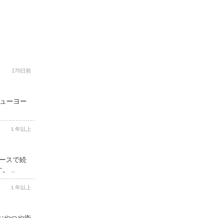
170日前
ニューヨー
１年以上
コースで続
 ..
１年以上
用おやつや衛