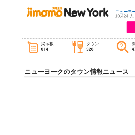
ニューヨ
10,424 人
ログイン
新規登録
掲示板
タウン
814
326
4
掲示板
タウン情報
教えて！
ニューヨークのタウン情報ニュース
ニュース
イベント
求人
物件
習い事