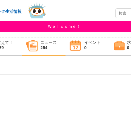
ーク生活情報
Ｗｅｌｃｏｍｅ！
教えて！
ニュース
イベント
79
254
0
0