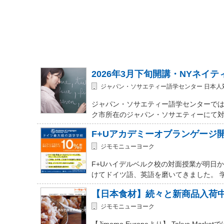
2026年3月下旬開講・NYネイ
ジャパン・ソサエティー語学センター 日本人
ジャパン・ソサエティー語学センターでは
ク市所在のジャパン・ソサエティーにて対面式 (In-
F+Uアカデミーオブランゲージ
ジモモニューヨーク
F+Uハイデルベルク校の対面授業が明日
けてドイツ語、英語を磨いてきました。 
【日本食材】続々と新商品入荷
ジモモニューヨーク
【Jimomo Europeより】 Tokyo