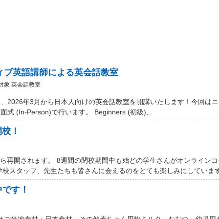
ティブ英語講師による英会話教室
対象 英会話教室
、2026年3月から日本人向けの英会話教室を開講いたします！今回は
Person)で行います。 Beginners (初級),..
開校！
から再開されます。 8週間の閉校期間中も殆どの学生さんがオンライン
学校スタッフ、先生たちも皆さんに会えるのをとても楽しみにしています。
中です！
 Marketではご当地食材・日本食材、その他赤ちゃん用粉ミルク、おむつ、幼児