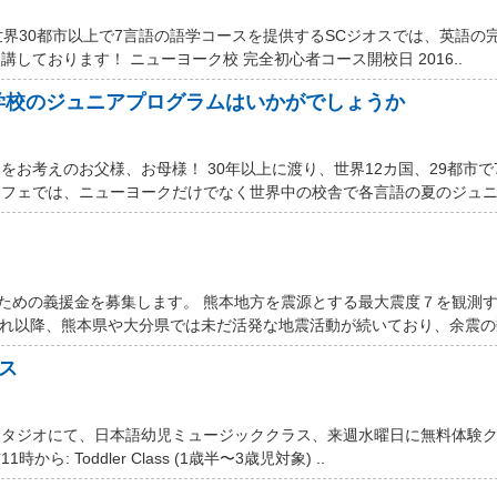
世界30都市以上で7言語の語学コースを提供するSCジオスでは、英語の
しております！ ニューヨーク校 完全初心者コース開校日 2016..
学校のジュニアプログラムはいかがでしょうか
お考えのお父様、お母様！ 30年以上に渡り、世界12カ国、29都市で
フェでは、ニューヨークだけでなく世界中の校舎で各言語の夏のジュニア
するための義援金を募集します。 熊本地方を震源とする最大震度７を観測
それ以降、熊本県や大分県では未だ活発な地震活動が続いており、余震の数
ス
スタジオにて、日本語幼児ミュージッククラス、来週水曜日に無料体験
ら: Toddler Class (1歳半〜3歳児対象) ..