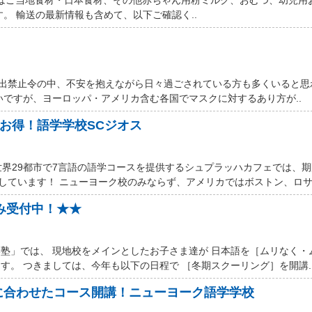
す。 輸送の最新情報も含めて、以下ご確認く..
厳しい外出禁止令の中、不安を抱えながら日々過ごされている方も多くいると
いですが、ヨーロッパ・アメリカ含む各国でマスクに対するあり方が..
ルお得！語学学校SCジオス
世界29都市で7言語の語学コースを提供するシュプラッハカフェでは、
しています！ ニューヨーク校のみならず、アメリカではボストン、ロサン
込み受付中！★★
塾」では、 現地校をメインとしたお子さま達が 日本語を［ムリなく・
す。 つきましては、今年も以下の日程で ［冬期スクーリング］を開講.
に合わせたコース開講！ニューヨーク語学学校