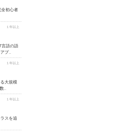
完全初心者
１年以上
7言語の語
プ..
１年以上
する大規模
..
１年以上
クラスを追