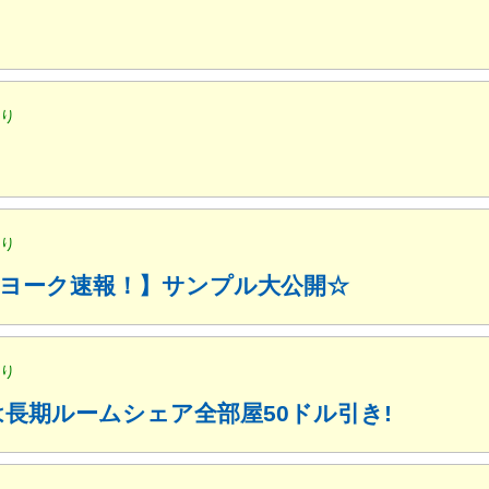
便り
便り
ューヨーク速報！】サンプル大公開☆
便り
月は長期ルームシェア全部屋50ドル引き!