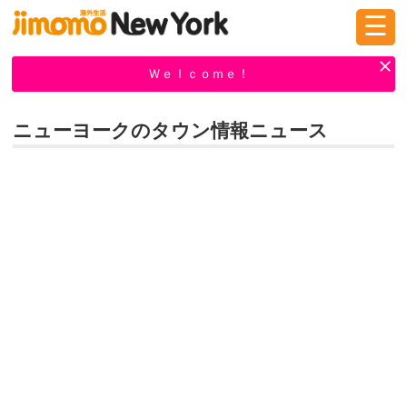
☰
ログイン
新規登録
Ｗｅｌｃｏｍｅ！
ニューヨークのタウン情報ニュース
掲示板
タウン情報
教えて！
ニュース
イベント
求人
物件
習い事