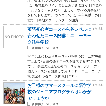
海外在住子女のための日本語教室「みらい塾」で
は、 現地校をメインとしたお子さま達が 日本語を
［ムリなく・ムダなく・楽しく］学べるお手伝い
をしております。 つきましては、今年も以下の日
程で ［冬期スクーリング］を開講..
英語初心者コースから各レベルに
１年以上
合わせたコース開講！ニューヨー
ク語学学校
語学学校 SCジオス
30年以上にわたりヨーロッパを中心に、世界30都
市以上で7言語の語学コースを提供するSCジオス
では、英語の完全初心者コースから、グループ・
個人レッスンも開講しております！ ニューヨーク
校 完全初心者コース開校日 2016..
お子様のサマースクールに語学学
１年以上
校のジュニアプログラムはいかが
でしょうか
語学学校 SCジオス