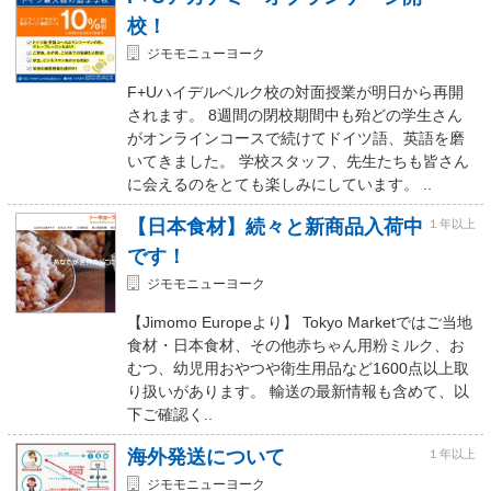
校！
ジモモニューヨーク
F+Uハイデルベルク校の対面授業が明日から再開
されます。 8週間の閉校期間中も殆どの学生さん
がオンラインコースで続けてドイツ語、英語を磨
いてきました。 学校スタッフ、先生たちも皆さん
に会えるのをとても楽しみにしています。 ..
【日本食材】続々と新商品入荷中
１年以上
です！
ジモモニューヨーク
【Jimomo Europeより】 Tokyo Marketではご当地
食材・日本食材、その他赤ちゃん用粉ミルク、お
むつ、幼児用おやつや衛生用品など1600点以上取
り扱いがあります。 輸送の最新情報も含めて、以
下ご確認く..
海外発送について
１年以上
ジモモニューヨーク