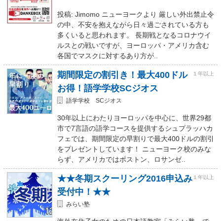
投稿: Jimomo ニューヨークより 厳しい外出禁止令
の中、不安を抱えながら日々過ごされている方も
多くいると思われます。 長期戦となるコロナウイ
ルスとの戦いですが、ヨーロッパ・アメリカ含む
各国でマスクに対するあり方が..
期間限定の割引き！最大400ドル
１年以上
お得！語学学校SCジオス
語学学校 SCジオス
30年以上にわたりヨーロッパを中心に、世界29都
市で7言語の語学コースを提供するシュプラッハカ
フェでは、期間限定の早割りで最大400ドルの割引
をプレゼントしています！ ニューヨーク校のみな
らず、アメリカではボストン、ロサンゼ..
★★冬期スクーリング2016申込み
１年以上
受付中！★★
みらい塾