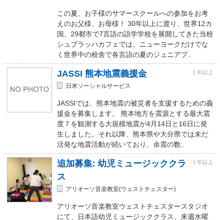
この夏、お子様のサマースクールへの参加をお考
えのお父様、お母様！ 30年以上に渡り、世界12カ
国、29都市で7言語の語学学校を展開してきた当校
シュプラッハカフェでは、ニューヨークだけでな
く世界中の校舎で各言語の夏のジュニアプ..
JASSI 熊本地震義援金
１年以上
日米ソーシャルサービス
JASSIでは、熊本地震の被災者を支援するための義
援金を募集します。 熊本地方を震源とする最大震
度７を観測する大規模地震が4月14日と16日に発
生しました。それ以降、熊本県や大分県では未だ
活発な地震活動が続いており、余震の数..
追加募集: 幼児ミュージッククラ
１年以上
ス
アリオーソ音楽教室(ウェストチェスター)
アリオーソ音楽教室ウェストチェスタースタジオ
にて、日本語幼児ミュージッククラス、来週水曜