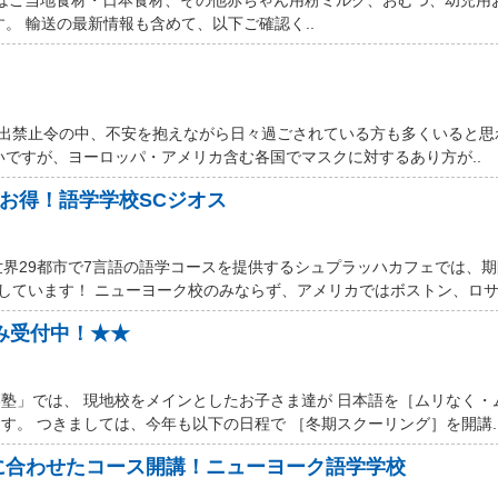
す。 輸送の最新情報も含めて、以下ご確認く..
厳しい外出禁止令の中、不安を抱えながら日々過ごされている方も多くいると
いですが、ヨーロッパ・アメリカ含む各国でマスクに対するあり方が..
ルお得！語学学校SCジオス
世界29都市で7言語の語学コースを提供するシュプラッハカフェでは、
しています！ ニューヨーク校のみならず、アメリカではボストン、ロサン
込み受付中！★★
塾」では、 現地校をメインとしたお子さま達が 日本語を［ムリなく・
す。 つきましては、今年も以下の日程で ［冬期スクーリング］を開講.
に合わせたコース開講！ニューヨーク語学学校