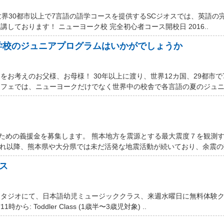
世界30都市以上で7言語の語学コースを提供するSCジオスでは、英語の
しております！ ニューヨーク校 完全初心者コース開校日 2016..
学校のジュニアプログラムはいかがでしょうか
お考えのお父様、お母様！ 30年以上に渡り、世界12カ国、29都市で
フェでは、ニューヨークだけでなく世界中の校舎で各言語の夏のジュニア
するための義援金を募集します。 熊本地方を震源とする最大震度７を観測
それ以降、熊本県や大分県では未だ活発な地震活動が続いており、余震の数
ス
スタジオにて、日本語幼児ミュージッククラス、来週水曜日に無料体験
ら: Toddler Class (1歳半〜3歳児対象) ..