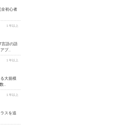
完全初心者
１年以上
7言語の語
プ..
１年以上
する大規模
..
１年以上
クラスを追