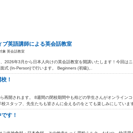
ティブ英語講師による英会話教室
対象 英会話教室
、2026年3月から日本人向けの英会話教室を開講いたします！今回は
Person)で行います。 Beginners (初級),..
開校！
から再開されます。 8週間の閉校期間中も殆どの学生さんがオンライン
学校スタッフ、先生たちも皆さんに会えるのをとても楽しみにしています。
中です！
 Marketではご当地食材・日本食材、その他赤ちゃん用粉ミルク、おむつ、幼児