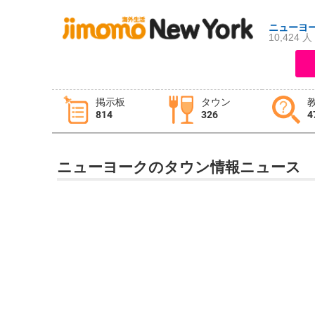
ニューヨ
10,424 人
ログイン
新規登録
掲示板
タウン
814
326
4
掲示板
タウン情報
教えて！
ニューヨークのタウン情報ニュース
ニュース
イベント
求人
物件
習い事