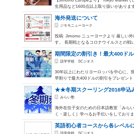
生用品など1600点以上取り扱いがありま
海外発送について
ジモモニューヨーク
投稿: Jimomo ニューヨークより 
す。 長期戦となるコロナウイルスとの戦
期間限定の割引き！最大400ド
語学学校 SCジオス
30年以上にわたりヨーロッパを中心に、
早割りで最大400ドルの割引をプレゼント
★★冬期スクーリング2016申
みらい塾
海外在住子女のための日本語教室「みらい
く・楽しく］学べるお手伝いをしておりま
英語初心者コースから各レベル
語学学校 SCジオス