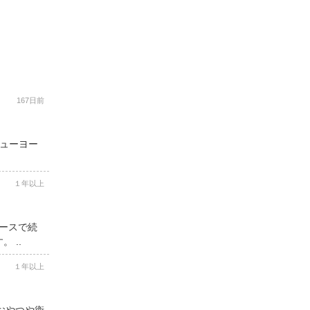
167日前
ニューヨー
１年以上
コースで続
 ..
１年以上
用おやつや衛