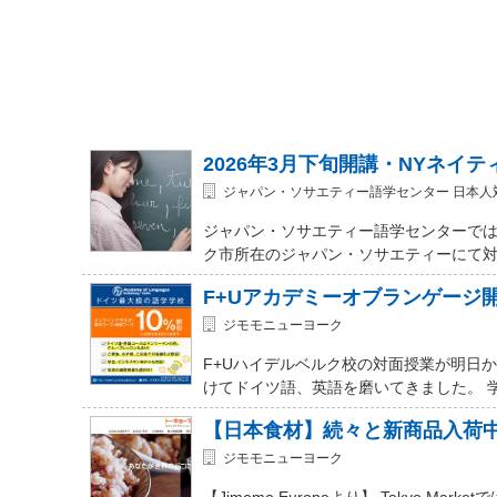
2026年3月下旬開講・NYネイ
ジャパン・ソサエティー語学センター 日本人
ジャパン・ソサエティー語学センターでは
ク市所在のジャパン・ソサエティーにて対面式 (In-
F+Uアカデミーオブランゲージ
ジモモニューヨーク
F+Uハイデルベルク校の対面授業が明日
けてドイツ語、英語を磨いてきました。 
【日本食材】続々と新商品入荷
ジモモニューヨーク
【Jimomo Europeより】 Tokyo