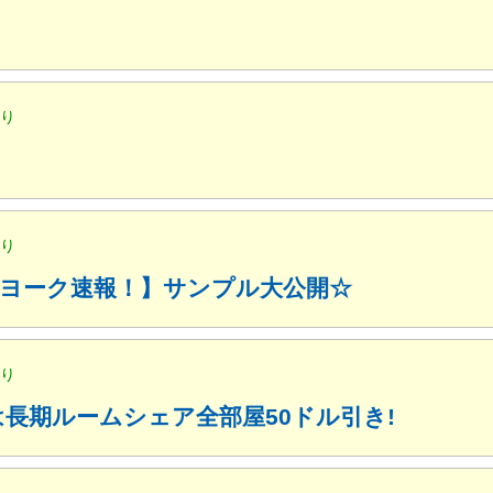
便り
便り
ューヨーク速報！】サンプル大公開☆
便り
月は長期ルームシェア全部屋50ドル引き!