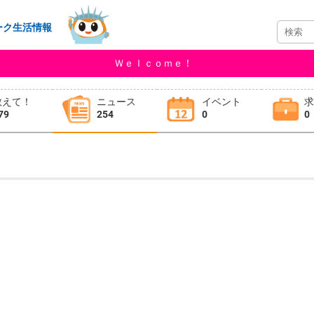
ーク生活情報
Ｗｅｌｃｏｍｅ！
教えて！
ニュース
イベント
79
254
0
0