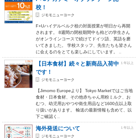
校！
ジモモニューヨーク
F+Uハイデルベルク校の対面授業が明日から再開
されます。 8週間の閉校期間中も殆どの学生さん
がオンラインコースで続けてドイツ語、英語を磨
いてきました。 学校スタッフ、先生たちも皆さん
に会えるのをとても楽しみにしています。 ..
【日本食材】続々と新商品入荷中
１年以上
です！
ジモモニューヨーク
【Jimomo Europeより】 Tokyo Marketではご当地
食材・日本食材、その他赤ちゃん用粉ミルク、お
むつ、幼児用おやつや衛生用品など1600点以上取
り扱いがあります。 輸送の最新情報も含めて、以
下ご確認く..
海外発送について
１年以上
ジモモニューヨーク