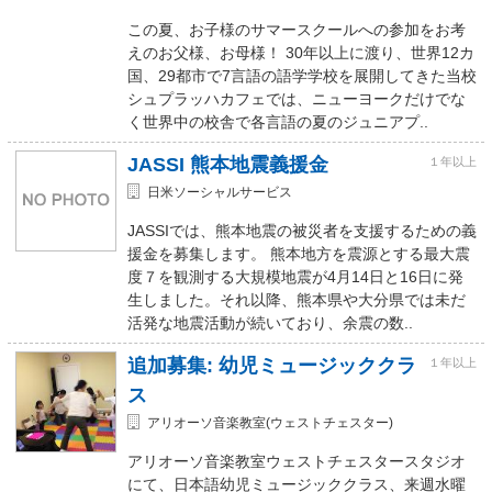
この夏、お子様のサマースクールへの参加をお考
えのお父様、お母様！ 30年以上に渡り、世界12カ
国、29都市で7言語の語学学校を展開してきた当校
シュプラッハカフェでは、ニューヨークだけでな
く世界中の校舎で各言語の夏のジュニアプ..
JASSI 熊本地震義援金
１年以上
日米ソーシャルサービス
JASSIでは、熊本地震の被災者を支援するための義
援金を募集します。 熊本地方を震源とする最大震
度７を観測する大規模地震が4月14日と16日に発
生しました。それ以降、熊本県や大分県では未だ
活発な地震活動が続いており、余震の数..
追加募集: 幼児ミュージッククラ
１年以上
ス
アリオーソ音楽教室(ウェストチェスター)
アリオーソ音楽教室ウェストチェスタースタジオ
にて、日本語幼児ミュージッククラス、来週水曜