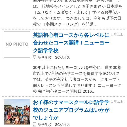
海外在住子女のための日本語教室「みらい塾」で
は、 現地校をメインとしたお子さま達が 日本語を
［ムリなく・ムダなく・楽しく］学べるお手伝い
をしております。 つきましては、今年も以下の日
程で ［冬期スクーリング］を開講..
英語初心者コースから各レベルに
１年以上
合わせたコース開講！ニューヨー
ク語学学校
語学学校 SCジオス
30年以上にわたりヨーロッパを中心に、世界30都
市以上で7言語の語学コースを提供するSCジオス
では、英語の完全初心者コースから、グループ・
個人レッスンも開講しております！ ニューヨーク
校 完全初心者コース開校日 2016..
お子様のサマースクールに語学学
１年以上
校のジュニアプログラムはいかが
でしょうか
語学学校 SCジオス