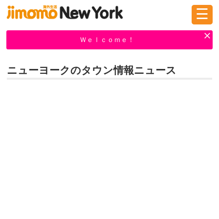
☰
ログイン
新規登録
Ｗｅｌｃｏｍｅ！
ニューヨークのタウン情報ニュース
掲示板
タウン情報
教えて！
ニュース
イベント
求人
物件
習い事