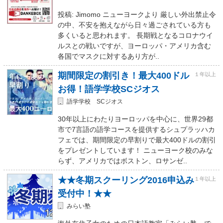
投稿: Jimomo ニューヨークより 厳しい外出禁止令
の中、不安を抱えながら日々過ごされている方も
多くいると思われます。 長期戦となるコロナウイ
ルスとの戦いですが、ヨーロッパ・アメリカ含む
各国でマスクに対するあり方が..
期間限定の割引き！最大400ドル
１年以上
お得！語学学校SCジオス
語学学校 SCジオス
30年以上にわたりヨーロッパを中心に、世界29都
市で7言語の語学コースを提供するシュプラッハカ
フェでは、期間限定の早割りで最大400ドルの割引
をプレゼントしています！ ニューヨーク校のみな
らず、アメリカではボストン、ロサンゼ..
★★冬期スクーリング2016申込み
１年以上
受付中！★★
みらい塾