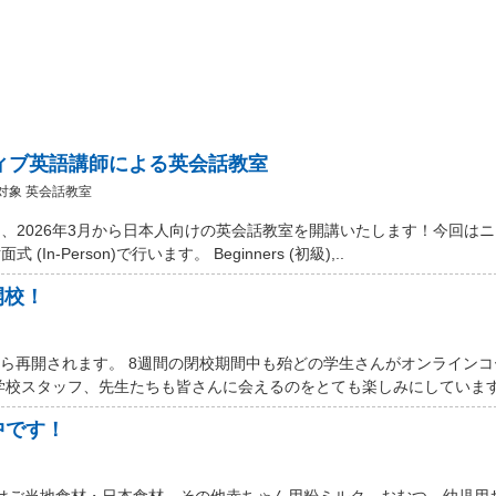
ティブ英語講師による英会話教室
対象 英会話教室
、2026年3月から日本人向けの英会話教室を開講いたします！今回は
Person)で行います。 Beginners (初級),..
開校！
から再開されます。 8週間の閉校期間中も殆どの学生さんがオンライン
学校スタッフ、先生たちも皆さんに会えるのをとても楽しみにしています。
中です！
 Marketではご当地食材・日本食材、その他赤ちゃん用粉ミルク、おむつ、幼児