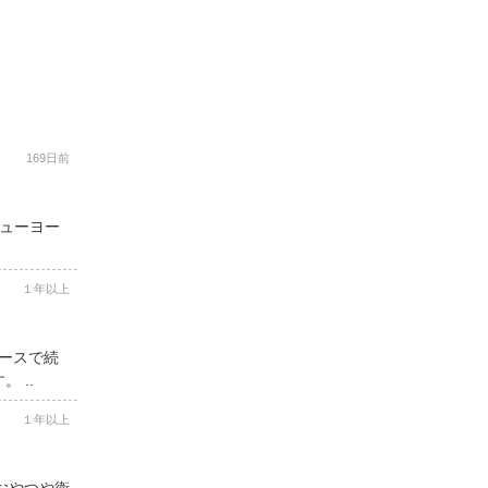
169日前
ニューヨー
１年以上
コースで続
 ..
１年以上
用おやつや衛