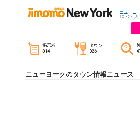
ニューヨ
10,424 人
ログイン
新規登録
掲示板
タウン
814
326
4
掲示板
タウン情報
教えて！
ニューヨークのタウン情報ニュース
ニュース
イベント
求人
物件
習い事