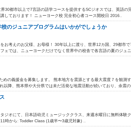
世界30都市以上で7言語の語学コースを提供するSCジオスでは、英語の
しております！ ニューヨーク校 完全初心者コース開校日 2016..
学校のジュニアプログラムはいかがでしょうか
お考えのお父様、お母様！ 30年以上に渡り、世界12カ国、29都市で
フェでは、ニューヨークだけでなく世界中の校舎で各言語の夏のジュニア
するための義援金を募集します。 熊本地方を震源とする最大震度７を観測
それ以降、熊本県や大分県では未だ活発な地震活動が続いており、余震の数
ス
スタジオにて、日本語幼児ミュージッククラス、来週水曜日に無料体験
ら: Toddler Class (1歳半〜3歳児対象) ..