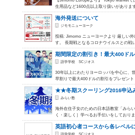
生用品など1600点以上取り扱いがありま
海外発送について
ジモモニューヨーク
投稿: Jimomo ニューヨークより 
す。 長期戦となるコロナウイルスとの戦
期間限定の割引き！最大400ド
語学学校 SCジオス
30年以上にわたりヨーロッパを中心に、
早割りで最大400ドルの割引をプレゼント
★★冬期スクーリング2016申
みらい塾
海外在住子女のための日本語教室「みらい
く・楽しく］学べるお手伝いをしておりま
英語初心者コースから各レベル
語学学校 SCジオス