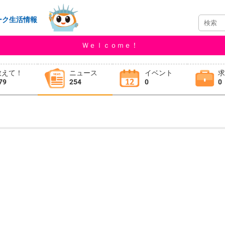
ーク生活情報
Ｗｅｌｃｏｍｅ！
教えて！
ニュース
イベント
79
254
0
0