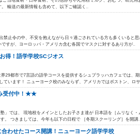
す。 輸送の最新情報も含めて、以下ご確認く..
厳しい外出禁止令の中、不安を抱えながら日々過ごされている方も多くいると
いですが、ヨーロッパ・アメリカ含む各国でマスクに対するあり方が..
ルお得！語学学校SCジオス
世界29都市で7言語の語学コースを提供するシュプラッハカフェでは、
しています！ ニューヨーク校のみならず、アメリカではボストン、ロサン
込み受付中！★★
塾」では、 現地校をメインとしたお子さま達が 日本語を［ムリなく・
す。 つきましては、今年も以下の日程で ［冬期スクーリング］を開講.
に合わせたコース開講！ニューヨーク語学学校