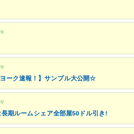
便り
便り
ューヨーク速報！】サンプル大公開☆
便り
月は長期ルームシェア全部屋50ドル引き!