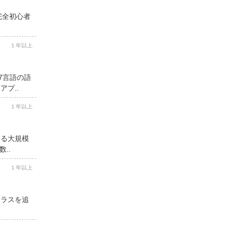
完全初心者
１年以上
7言語の語
プ..
１年以上
する大規模
..
１年以上
クラスを追