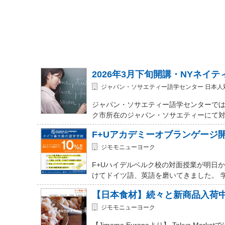
2026年3月下旬開講・NYネイ
ジャパン・ソサエティー語学センター 日本人
ジャパン・ソサエティー語学センターでは
ク市所在のジャパン・ソサエティーにて対面式 (In-
F+Uアカデミーオブランゲージ
ジモモニューヨーク
F+Uハイデルベルク校の対面授業が明日
けてドイツ語、英語を磨いてきました。 
【日本食材】続々と新商品入荷
ジモモニューヨーク
【Jimomo Europeより】 Tokyo