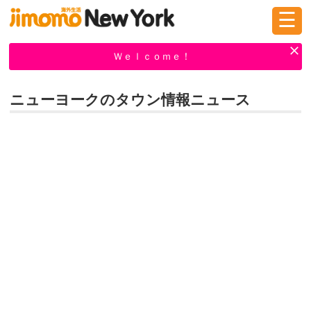
☰
ログイン
新規登録
Ｗｅｌｃｏｍｅ！
ニューヨークのタウン情報ニュース
掲示板
タウン情報
教えて！
ニュース
イベント
求人
物件
習い事