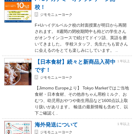
校！
ジモモニューヨーク
F+Uハイデルベルク校の対面授業が明日から再開
されます。 8週間の閉校期間中も殆どの学生さん
がオンラインコースで続けてドイツ語、英語を磨
いてきました。 学校スタッフ、先生たちも皆さん
に会えるのをとても楽しみにしています。 ..
【日本食材】続々と新商品入荷中
１年以上
です！
ジモモニューヨーク
【Jimomo Europeより】 Tokyo Marketではご当地
食材・日本食材、その他赤ちゃん用粉ミルク、お
むつ、幼児用おやつや衛生用品など1600点以上取
り扱いがあります。 輸送の最新情報も含めて、以
下ご確認く..
海外発送について
１年以上
ジモモニューヨーク