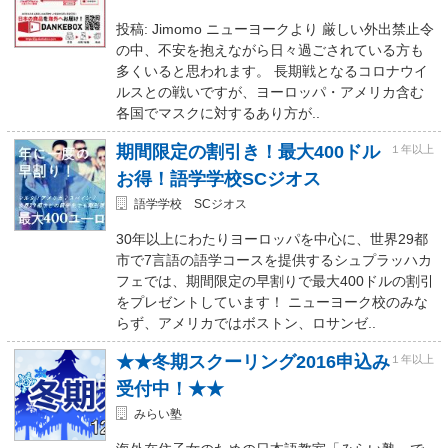
投稿: Jimomo ニューヨークより 厳しい外出禁止令
の中、不安を抱えながら日々過ごされている方も
多くいると思われます。 長期戦となるコロナウイ
ルスとの戦いですが、ヨーロッパ・アメリカ含む
各国でマスクに対するあり方が..
期間限定の割引き！最大400ドル
１年以上
お得！語学学校SCジオス
語学学校 SCジオス
30年以上にわたりヨーロッパを中心に、世界29都
市で7言語の語学コースを提供するシュプラッハカ
フェでは、期間限定の早割りで最大400ドルの割引
をプレゼントしています！ ニューヨーク校のみな
らず、アメリカではボストン、ロサンゼ..
★★冬期スクーリング2016申込み
１年以上
受付中！★★
みらい塾