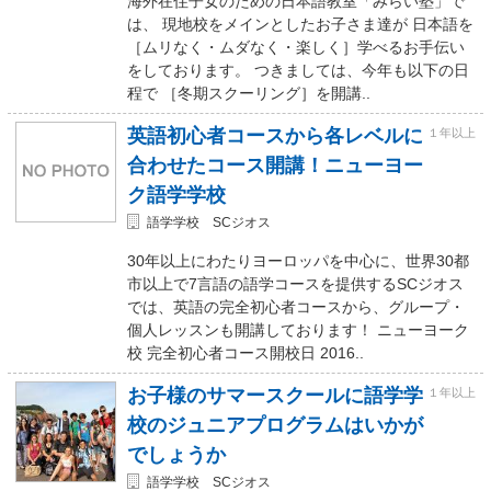
海外在住子女のための日本語教室「みらい塾」で
は、 現地校をメインとしたお子さま達が 日本語を
［ムリなく・ムダなく・楽しく］学べるお手伝い
をしております。 つきましては、今年も以下の日
程で ［冬期スクーリング］を開講..
英語初心者コースから各レベルに
１年以上
合わせたコース開講！ニューヨー
ク語学学校
語学学校 SCジオス
30年以上にわたりヨーロッパを中心に、世界30都
市以上で7言語の語学コースを提供するSCジオス
では、英語の完全初心者コースから、グループ・
個人レッスンも開講しております！ ニューヨーク
校 完全初心者コース開校日 2016..
お子様のサマースクールに語学学
１年以上
校のジュニアプログラムはいかが
でしょうか
語学学校 SCジオス