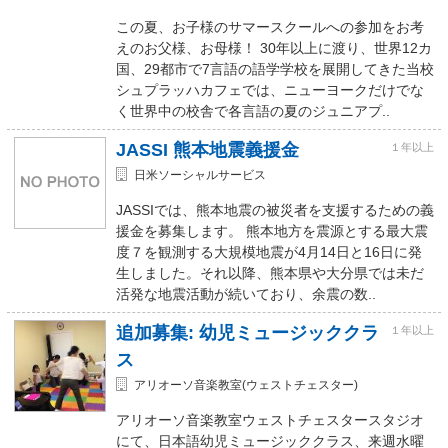
この夏、お子様のサマースクールへの参加をお考
えのお父様、お母様！ 30年以上に渡り、世界12カ
国、29都市で7言語の語学学校を展開してきた当校
シュプラッハカフェでは、ニューヨークだけでな
く世界中の校舎で各言語の夏のジュニアプ..
JASSI 熊本地震義援金
１年以上
日米ソーシャルサービス
JASSIでは、熊本地震の被災者を支援するための義
援金を募集します。 熊本地方を震源とする最大震
度７を観測する大規模地震が4月14日と16日に発
生しました。それ以降、熊本県や大分県では未だ
活発な地震活動が続いており、余震の数..
追加募集: 幼児ミュージッククラ
１年以上
ス
アリオーソ音楽教室(ウェストチェスター)
アリオーソ音楽教室ウェストチェスタースタジオ
にて、日本語幼児ミュージッククラス、来週水曜