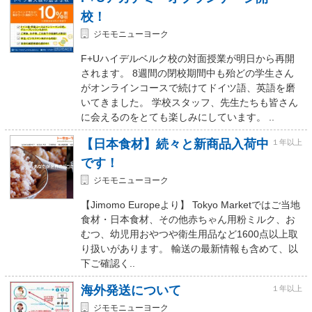
校！
ジモモニューヨーク
F+Uハイデルベルク校の対面授業が明日から再開
されます。 8週間の閉校期間中も殆どの学生さん
がオンラインコースで続けてドイツ語、英語を磨
いてきました。 学校スタッフ、先生たちも皆さん
に会えるのをとても楽しみにしています。 ..
【日本食材】続々と新商品入荷中
１年以上
です！
ジモモニューヨーク
【Jimomo Europeより】 Tokyo Marketではご当地
食材・日本食材、その他赤ちゃん用粉ミルク、お
むつ、幼児用おやつや衛生用品など1600点以上取
り扱いがあります。 輸送の最新情報も含めて、以
下ご確認く..
海外発送について
１年以上
ジモモニューヨーク