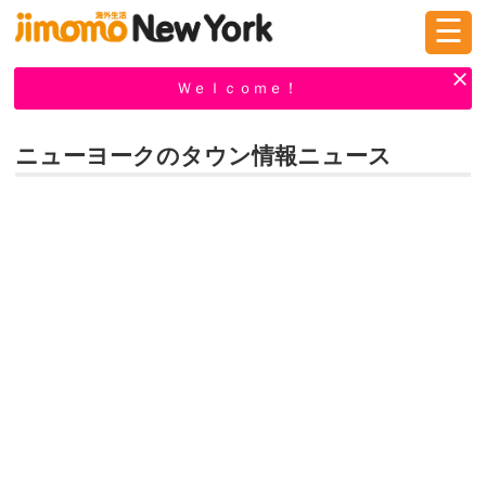
☰
ログイン
新規登録
Ｗｅｌｃｏｍｅ！
ニューヨークのタウン情報ニュース
掲示板
タウン情報
教えて！
ニュース
イベント
求人
物件
習い事