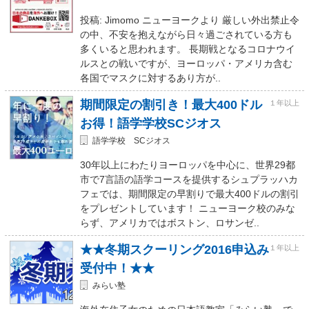
投稿: Jimomo ニューヨークより 厳しい外出禁止令
の中、不安を抱えながら日々過ごされている方も
多くいると思われます。 長期戦となるコロナウイ
ルスとの戦いですが、ヨーロッパ・アメリカ含む
各国でマスクに対するあり方が..
期間限定の割引き！最大400ドル
１年以上
お得！語学学校SCジオス
語学学校 SCジオス
30年以上にわたりヨーロッパを中心に、世界29都
市で7言語の語学コースを提供するシュプラッハカ
フェでは、期間限定の早割りで最大400ドルの割引
をプレゼントしています！ ニューヨーク校のみな
らず、アメリカではボストン、ロサンゼ..
★★冬期スクーリング2016申込み
１年以上
受付中！★★
みらい塾