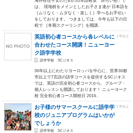
海外在住子女のための日本語教室「みらい塾」で
は、 現地校をメインとしたお子さま達が 日本語を
［ムリなく・ムダなく・楽しく］学べるお手伝い
をしております。 つきましては、今年も以下の日
程で ［冬期スクーリング］を開講..
英語初心者コースから各レベルに
１年以上
合わせたコース開講！ニューヨー
ク語学学校
語学学校 SCジオス
30年以上にわたりヨーロッパを中心に、世界30都
市以上で7言語の語学コースを提供するSCジオス
では、英語の完全初心者コースから、グループ・
個人レッスンも開講しております！ ニューヨーク
校 完全初心者コース開校日 2016..
お子様のサマースクールに語学学
１年以上
校のジュニアプログラムはいかが
でしょうか
語学学校 SCジオス