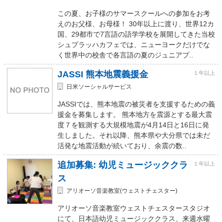
この夏、お子様のサマースクールへの参加をお考
えのお父様、お母様！ 30年以上に渡り、世界12カ
国、29都市で7言語の語学学校を展開してきた当校
シュプラッハカフェでは、ニューヨークだけでな
く世界中の校舎で各言語の夏のジュニアプ..
JASSI 熊本地震義援金
１年以上
日米ソーシャルサービス
JASSIでは、熊本地震の被災者を支援するための義
援金を募集します。 熊本地方を震源とする最大震
度７を観測する大規模地震が4月14日と16日に発
生しました。それ以降、熊本県や大分県では未だ
活発な地震活動が続いており、余震の数..
追加募集: 幼児ミュージッククラ
１年以上
ス
アリオーソ音楽教室(ウェストチェスター)
アリオーソ音楽教室ウェストチェスタースタジオ
にて、日本語幼児ミュージッククラス、来週水曜