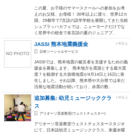
この夏、お子様のサマースクールへの参加をお考
えのお父様、お母様！ 30年以上に渡り、世界12カ
国、29都市で7言語の語学学校を展開してきた当校
シュプラッハカフェでは、ニューヨークだけでな
く世界中の校舎で各言語の夏のジュニアプ..
JASSI 熊本地震義援金
１年以上
日米ソーシャルサービス
JASSIでは、熊本地震の被災者を支援するための義
援金を募集します。 熊本地方を震源とする最大震
度７を観測する大規模地震が4月14日と16日に発
生しました。それ以降、熊本県や大分県では未だ
活発な地震活動が続いており、余震の数..
追加募集: 幼児ミュージッククラ
１年以上
ス
アリオーソ音楽教室(ウェストチェスター)
アリオーソ音楽教室ウェストチェスタースタジオ
にて、日本語幼児ミュージッククラス、来週水曜