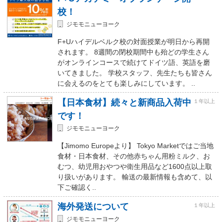
校！
ジモモニューヨーク
F+Uハイデルベルク校の対面授業が明日から再開
されます。 8週間の閉校期間中も殆どの学生さん
がオンラインコースで続けてドイツ語、英語を磨
いてきました。 学校スタッフ、先生たちも皆さん
に会えるのをとても楽しみにしています。 ..
【日本食材】続々と新商品入荷中
１年以上
です！
ジモモニューヨーク
【Jimomo Europeより】 Tokyo Marketではご当地
食材・日本食材、その他赤ちゃん用粉ミルク、お
むつ、幼児用おやつや衛生用品など1600点以上取
り扱いがあります。 輸送の最新情報も含めて、以
下ご確認く..
海外発送について
１年以上
ジモモニューヨーク