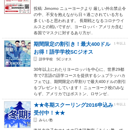
投稿: Jimomo ニューヨークより 厳しい外出禁止令
の中、不安を抱えながら日々過ごされている方も
多くいると思われます。 長期戦となるコロナウイ
ルスとの戦いですが、ヨーロッパ・アメリカ含む
各国でマスクに対するあり方が..
期間限定の割引き！最大400ドル
１年以上
お得！語学学校SCジオス
語学学校 SCジオス
30年以上にわたりヨーロッパを中心に、世界29都
市で7言語の語学コースを提供するシュプラッハカ
フェでは、期間限定の早割りで最大400ドルの割引
をプレゼントしています！ ニューヨーク校のみな
らず、アメリカではボストン、ロサンゼ..
★★冬期スクーリング2016申込み
１年以上
受付中！★★
みらい塾