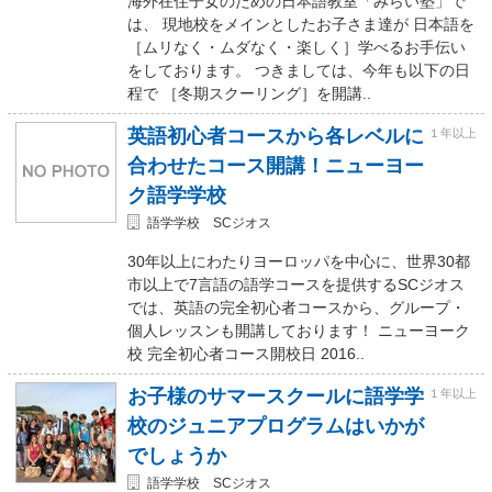
海外在住子女のための日本語教室「みらい塾」で
は、 現地校をメインとしたお子さま達が 日本語を
［ムリなく・ムダなく・楽しく］学べるお手伝い
をしております。 つきましては、今年も以下の日
程で ［冬期スクーリング］を開講..
英語初心者コースから各レベルに
１年以上
合わせたコース開講！ニューヨー
ク語学学校
語学学校 SCジオス
30年以上にわたりヨーロッパを中心に、世界30都
市以上で7言語の語学コースを提供するSCジオス
では、英語の完全初心者コースから、グループ・
個人レッスンも開講しております！ ニューヨーク
校 完全初心者コース開校日 2016..
お子様のサマースクールに語学学
１年以上
校のジュニアプログラムはいかが
でしょうか
語学学校 SCジオス