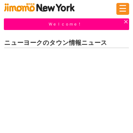
☰
ログイン
新規登録
Ｗｅｌｃｏｍｅ！
ニューヨークのタウン情報ニュース
掲示板
タウン情報
教えて！
ニュース
イベント
求人
物件
習い事