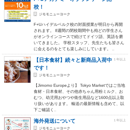
校！
ジモモニューヨーク
F+Uハイデルベルク校の対面授業が明日から再開
されます。 8週間の閉校期間中も殆どの学生さん
がオンラインコースで続けてドイツ語、英語を磨
いてきました。 学校スタッフ、先生たちも皆さん
に会えるのをとても楽しみにしています。 ..
【日本食材】続々と新商品入荷中
１年以上
です！
ジモモニューヨーク
【Jimomo Europeより】 Tokyo Marketではご当地
食材・日本食材、その他赤ちゃん用粉ミルク、お
むつ、幼児用おやつや衛生用品など1600点以上取
り扱いがあります。 輸送の最新情報も含めて、以
下ご確認く..
海外発送について
１年以上
ジモモニューヨーク