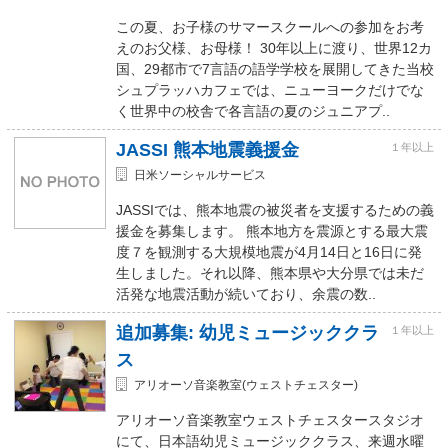
この夏、お子様のサマースクールへの参加をお考
えのお父様、お母様！ 30年以上に渡り、世界12カ
国、29都市で7言語の語学学校を展開してきた当校
シュプラッハカフェでは、ニューヨークだけでな
く世界中の校舎で各言語の夏のジュニアプ..
JASSI 熊本地震義援金
１年以上
日米ソーシャルサービス
JASSIでは、熊本地震の被災者を支援するための義
援金を募集します。 熊本地方を震源とする最大震
度７を観測する大規模地震が4月14日と16日に発
生しました。それ以降、熊本県や大分県では未だ
活発な地震活動が続いており、余震の数..
追加募集: 幼児ミュージッククラ
１年以上
ス
アリオーソ音楽教室(ウェストチェスター)
アリオーソ音楽教室ウェストチェスタースタジオ
にて、日本語幼児ミュージッククラス、来週水曜