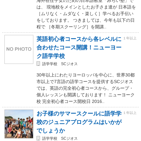
海外在住子女のための日本語教室「みらい塾」で
は、 現地校をメインとしたお子さま達が 日本語を
［ムリなく・ムダなく・楽しく］学べるお手伝い
をしております。 つきましては、今年も以下の日
程で ［冬期スクーリング］を開講..
英語初心者コースから各レベルに
１年以上
合わせたコース開講！ニューヨー
ク語学学校
語学学校 SCジオス
30年以上にわたりヨーロッパを中心に、世界30都
市以上で7言語の語学コースを提供するSCジオス
では、英語の完全初心者コースから、グループ・
個人レッスンも開講しております！ ニューヨーク
校 完全初心者コース開校日 2016..
お子様のサマースクールに語学学
１年以上
校のジュニアプログラムはいかが
でしょうか
語学学校 SCジオス