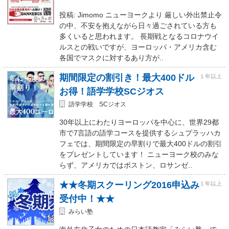
投稿: Jimomo ニューヨークより 厳しい外出禁止令
の中、不安を抱えながら日々過ごされている方も
多くいると思われます。 長期戦となるコロナウイ
ルスとの戦いですが、ヨーロッパ・アメリカ含む
各国でマスクに対するあり方が..
期間限定の割引き！最大400ドル
１年以上
お得！語学学校SCジオス
語学学校 SCジオス
30年以上にわたりヨーロッパを中心に、世界29都
市で7言語の語学コースを提供するシュプラッハカ
フェでは、期間限定の早割りで最大400ドルの割引
をプレゼントしています！ ニューヨーク校のみな
らず、アメリカではボストン、ロサンゼ..
★★冬期スクーリング2016申込み
１年以上
受付中！★★
みらい塾