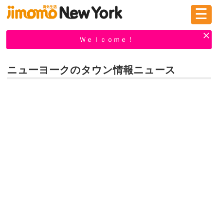
☰
ログイン
新規登録
Ｗｅｌｃｏｍｅ！
ニューヨークのタウン情報ニュース
掲示板
タウン情報
教えて！
ニュース
イベント
求人
物件
習い事