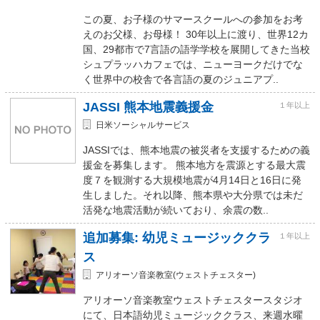
この夏、お子様のサマースクールへの参加をお考
えのお父様、お母様！ 30年以上に渡り、世界12カ
国、29都市で7言語の語学学校を展開してきた当校
シュプラッハカフェでは、ニューヨークだけでな
く世界中の校舎で各言語の夏のジュニアプ..
JASSI 熊本地震義援金
１年以上
日米ソーシャルサービス
JASSIでは、熊本地震の被災者を支援するための義
援金を募集します。 熊本地方を震源とする最大震
度７を観測する大規模地震が4月14日と16日に発
生しました。それ以降、熊本県や大分県では未だ
活発な地震活動が続いており、余震の数..
追加募集: 幼児ミュージッククラ
１年以上
ス
アリオーソ音楽教室(ウェストチェスター)
アリオーソ音楽教室ウェストチェスタースタジオ
にて、日本語幼児ミュージッククラス、来週水曜