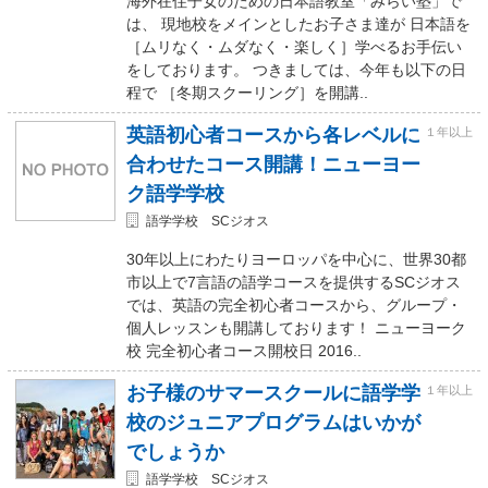
海外在住子女のための日本語教室「みらい塾」で
は、 現地校をメインとしたお子さま達が 日本語を
［ムリなく・ムダなく・楽しく］学べるお手伝い
をしております。 つきましては、今年も以下の日
程で ［冬期スクーリング］を開講..
英語初心者コースから各レベルに
１年以上
合わせたコース開講！ニューヨー
ク語学学校
語学学校 SCジオス
30年以上にわたりヨーロッパを中心に、世界30都
市以上で7言語の語学コースを提供するSCジオス
では、英語の完全初心者コースから、グループ・
個人レッスンも開講しております！ ニューヨーク
校 完全初心者コース開校日 2016..
お子様のサマースクールに語学学
１年以上
校のジュニアプログラムはいかが
でしょうか
語学学校 SCジオス