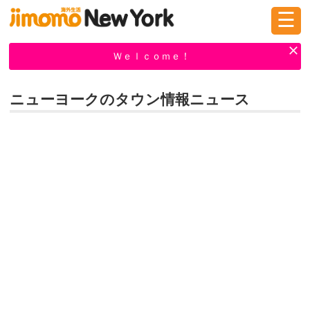
☰
ログイン
新規登録
Ｗｅｌｃｏｍｅ！
ニューヨークのタウン情報ニュース
掲示板
タウン情報
教えて！
ニュース
イベント
求人
物件
習い事