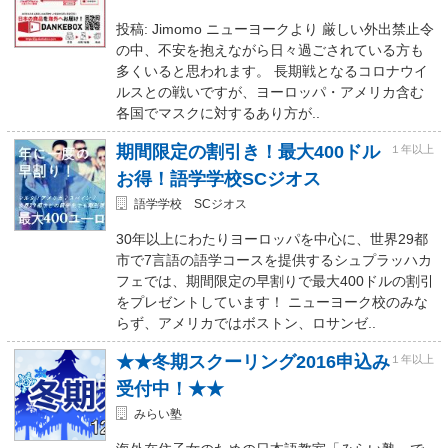
投稿: Jimomo ニューヨークより 厳しい外出禁止令
の中、不安を抱えながら日々過ごされている方も
多くいると思われます。 長期戦となるコロナウイ
ルスとの戦いですが、ヨーロッパ・アメリカ含む
各国でマスクに対するあり方が..
期間限定の割引き！最大400ドル
１年以上
お得！語学学校SCジオス
語学学校 SCジオス
30年以上にわたりヨーロッパを中心に、世界29都
市で7言語の語学コースを提供するシュプラッハカ
フェでは、期間限定の早割りで最大400ドルの割引
をプレゼントしています！ ニューヨーク校のみな
らず、アメリカではボストン、ロサンゼ..
★★冬期スクーリング2016申込み
１年以上
受付中！★★
みらい塾