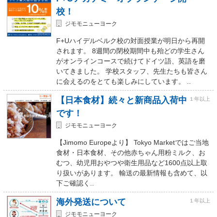
校！
ジモモニューヨーク
F+Uハイデルベルク校の対面授業が明日から再開
されます。 8週間の閉校期間中も殆どの学生さん
がオンラインコースで続けてドイツ語、英語を磨
いてきました。 学校スタッフ、先生たちも皆さん
に会えるのをとても楽しみにしています。 ..
【日本食材】続々と新商品入荷中
１年以上
です！
ジモモニューヨーク
【Jimomo Europeより】 Tokyo Marketではご当地
食材・日本食材、その他赤ちゃん用粉ミルク、お
むつ、幼児用おやつや衛生用品など1600点以上取
り扱いがあります。 輸送の最新情報も含めて、以
下ご確認く..
海外発送について
１年以上
ジモモニューヨーク