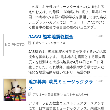
この夏、お子様のサマースクールへの参加をお考
えのお父様、お母様！ 30年以上に渡り、世界12カ
国、29都市で7言語の語学学校を展開してきた当校
シュプラッハカフェでは、ニューヨークだけでな
く世界中の校舎で各言語の夏のジュニアプ..
JASSI 熊本地震義援金
１年以上
日米ソーシャルサービス
JASSIでは、熊本地震の被災者を支援するための義
援金を募集します。 熊本地方を震源とする最大震
度７を観測する大規模地震が4月14日と16日に発
生しました。それ以降、熊本県や大分県では未だ
活発な地震活動が続いており、余震の数..
追加募集: 幼児ミュージッククラ
１年以上
ス
アリオーソ音楽教室(ウェストチェスター)
アリオーソ音楽教室ウェストチェスタースタジオ
にて、日本語幼児ミュージッククラス、来週水曜