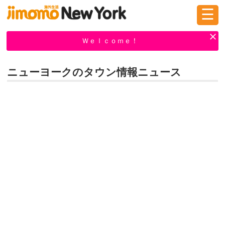
☰
ログイン
新規登録
Ｗｅｌｃｏｍｅ！
ニューヨークのタウン情報ニュース
掲示板
タウン情報
教えて！
ニュース
イベント
求人
物件
習い事