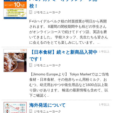
校！
ジモモニューヨーク
F+Uハイデルベルク校の対面授業が明日から再開
されます。 8週間の閉校期間中も殆どの学生さん
がオンラインコースで続けてドイツ語、英語を磨
いてきました。 学校スタッフ、先生たちも皆さん
に会えるのをとても楽しみにしています。 ..
【日本食材】続々と新商品入荷中
１年以上
です！
ジモモニューヨーク
【Jimomo Europeより】 Tokyo Marketではご当地
食材・日本食材、その他赤ちゃん用粉ミルク、お
むつ、幼児用おやつや衛生用品など1600点以上取
り扱いがあります。 輸送の最新情報も含めて、以
下ご確認く..
海外発送について
１年以上
ジモモニューヨーク