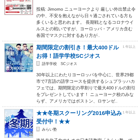
投稿: Jimomo ニューヨークより 厳しい外出禁止令
の中、不安を抱えながら日々過ごされている方も
多くいると思われます。 長期戦となるコロナウイ
ルスとの戦いですが、ヨーロッパ・アメリカ含む
各国でマスクに対するあり方が..
期間限定の割引き！最大400ドル
１年以上
お得！語学学校SCジオス
語学学校 SCジオス
30年以上にわたりヨーロッパを中心に、世界29都
市で7言語の語学コースを提供するシュプラッハカ
フェでは、期間限定の早割りで最大400ドルの割引
をプレゼントしています！ ニューヨーク校のみな
らず、アメリカではボストン、ロサンゼ..
★★冬期スクーリング2016申込み
１年以上
受付中！★★
みらい塾