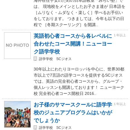
海外在住子女のための日本語教室「みらい塾」で
は、 現地校をメインとしたお子さま達が 日本語を
［ムリなく・ムダなく・楽しく］学べるお手伝い
をしております。 つきましては、今年も以下の日
程で ［冬期スクーリング］を開講..
英語初心者コースから各レベルに
１年以上
合わせたコース開講！ニューヨー
ク語学学校
語学学校 SCジオス
30年以上にわたりヨーロッパを中心に、世界30都
市以上で7言語の語学コースを提供するSCジオス
では、英語の完全初心者コースから、グループ・
個人レッスンも開講しております！ ニューヨーク
校 完全初心者コース開校日 2016..
お子様のサマースクールに語学学
１年以上
校のジュニアプログラムはいかが
でしょうか
語学学校 SCジオス