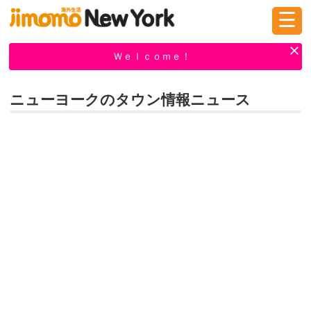
☰
ログイン
新規登録
Ｗｅｌｃｏｍｅ！
ニューヨークのタウン情報ニュース
掲示板
タウン情報
教えて！
ニュース
イベント
求人
物件
習い事