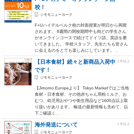
校！
ジモモニューヨーク
F+Uハイデルベルク校の対面授業が明日から再開
されます。 8週間の閉校期間中も殆どの学生さん
がオンラインコースで続けてドイツ語、英語を磨
いてきました。 学校スタッフ、先生たちも皆さん
に会えるのをとても楽しみにしています。 ..
【日本食材】続々と新商品入荷中
１年以上
です！
ジモモニューヨーク
【Jimomo Europeより】 Tokyo Marketではご当地
食材・日本食材、その他赤ちゃん用粉ミルク、お
むつ、幼児用おやつや衛生用品など1600点以上取
り扱いがあります。 輸送の最新情報も含めて、以
下ご確認く..
海外発送について
１年以上
ジモモニューヨーク