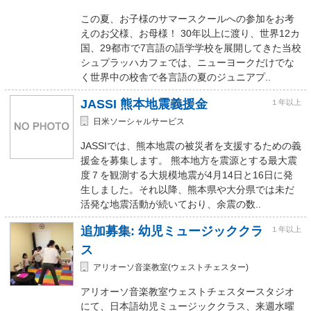
この夏、お子様のサマースクールへの参加をお考
えのお父様、お母様！ 30年以上に渡り、世界12カ
国、29都市で7言語の語学学校を展開してきた当校
シュプラッハカフェでは、ニューヨークだけでな
く世界中の校舎で各言語の夏のジュニアプ..
JASSI 熊本地震義援金
１年以上
日米ソーシャルサービス
JASSIでは、熊本地震の被災者を支援するための義
援金を募集します。 熊本地方を震源とする最大震
度７を観測する大規模地震が4月14日と16日に発
生しました。それ以降、熊本県や大分県では未だ
活発な地震活動が続いており、余震の数..
追加募集: 幼児ミュージッククラ
１年以上
ス
アリオーソ音楽教室(ウェストチェスター)
アリオーソ音楽教室ウェストチェスタースタジオ
にて、日本語幼児ミュージッククラス、来週水曜