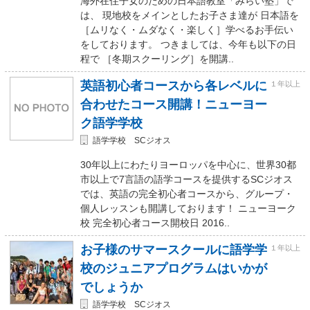
海外在住子女のための日本語教室「みらい塾」で
は、 現地校をメインとしたお子さま達が 日本語を
［ムリなく・ムダなく・楽しく］学べるお手伝い
をしております。 つきましては、今年も以下の日
程で ［冬期スクーリング］を開講..
英語初心者コースから各レベルに
１年以上
合わせたコース開講！ニューヨー
ク語学学校
語学学校 SCジオス
30年以上にわたりヨーロッパを中心に、世界30都
市以上で7言語の語学コースを提供するSCジオス
では、英語の完全初心者コースから、グループ・
個人レッスンも開講しております！ ニューヨーク
校 完全初心者コース開校日 2016..
お子様のサマースクールに語学学
１年以上
校のジュニアプログラムはいかが
でしょうか
語学学校 SCジオス