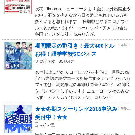
投稿: Jimomo ニューヨークより 厳しい外出禁止令
の中、不安を抱えながら日々過ごされている方も
多くいると思われます。 長期戦となるコロナウイ
ルスとの戦いですが、ヨーロッパ・アメリカ含む
各国でマスクに対するあり方が..
期間限定の割引き！最大400ドル
１年以上
お得！語学学校SCジオス
語学学校 SCジオス
30年以上にわたりヨーロッパを中心に、世界29都
市で7言語の語学コースを提供するシュプラッハカ
フェでは、期間限定の早割りで最大400ドルの割引
をプレゼントしています！ ニューヨーク校のみな
らず、アメリカではボストン、ロサンゼ..
★★冬期スクーリング2016申込み
１年以上
受付中！★★
みらい塾