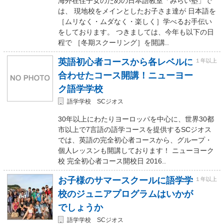
海外在住子女のための日本語教室「みらい塾」で
は、 現地校をメインとしたお子さま達が 日本語を
［ムリなく・ムダなく・楽しく］学べるお手伝い
をしております。 つきましては、今年も以下の日
程で ［冬期スクーリング］を開講..
英語初心者コースから各レベルに
１年以上
合わせたコース開講！ニューヨー
ク語学学校
語学学校 SCジオス
30年以上にわたりヨーロッパを中心に、世界30都
市以上で7言語の語学コースを提供するSCジオス
では、英語の完全初心者コースから、グループ・
個人レッスンも開講しております！ ニューヨーク
校 完全初心者コース開校日 2016..
お子様のサマースクールに語学学
１年以上
校のジュニアプログラムはいかが
でしょうか
語学学校 SCジオス