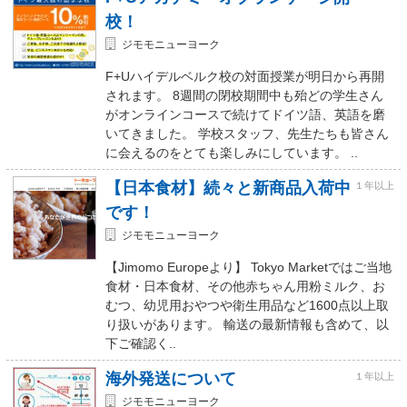
校！
ジモモニューヨーク
F+Uハイデルベルク校の対面授業が明日から再開
されます。 8週間の閉校期間中も殆どの学生さん
がオンラインコースで続けてドイツ語、英語を磨
いてきました。 学校スタッフ、先生たちも皆さん
に会えるのをとても楽しみにしています。 ..
【日本食材】続々と新商品入荷中
１年以上
です！
ジモモニューヨーク
【Jimomo Europeより】 Tokyo Marketではご当地
食材・日本食材、その他赤ちゃん用粉ミルク、お
むつ、幼児用おやつや衛生用品など1600点以上取
り扱いがあります。 輸送の最新情報も含めて、以
下ご確認く..
海外発送について
１年以上
ジモモニューヨーク