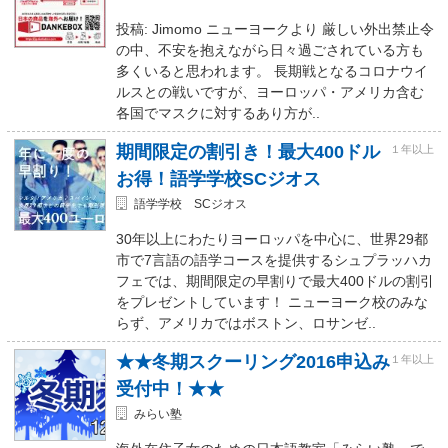
投稿: Jimomo ニューヨークより 厳しい外出禁止令
の中、不安を抱えながら日々過ごされている方も
多くいると思われます。 長期戦となるコロナウイ
ルスとの戦いですが、ヨーロッパ・アメリカ含む
各国でマスクに対するあり方が..
期間限定の割引き！最大400ドル
１年以上
お得！語学学校SCジオス
語学学校 SCジオス
30年以上にわたりヨーロッパを中心に、世界29都
市で7言語の語学コースを提供するシュプラッハカ
フェでは、期間限定の早割りで最大400ドルの割引
をプレゼントしています！ ニューヨーク校のみな
らず、アメリカではボストン、ロサンゼ..
★★冬期スクーリング2016申込み
１年以上
受付中！★★
みらい塾