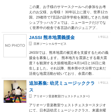
この夏、お子様のサマースクールへの参加をお考
えのお父様、お母様！ 30年以上に渡り、世界12カ
国、29都市で7言語の語学学校を展開してきた当校
シュプラッハカフェでは、ニューヨークだけでな
く世界中の校舎で各言語の夏のジュニアプ..
JASSI 熊本地震義援金
１年以上
日米ソーシャルサービス
JASSIでは、熊本地震の被災者を支援するための義
援金を募集します。 熊本地方を震源とする最大震
度７を観測する大規模地震が4月14日と16日に発
生しました。それ以降、熊本県や大分県では未だ
活発な地震活動が続いており、余震の数..
追加募集: 幼児ミュージッククラ
１年以上
ス
アリオーソ音楽教室(ウェストチェスター)
アリオーソ音楽教室ウェストチェスタースタジオ
にて、日本語幼児ミュージッククラス、来週水曜