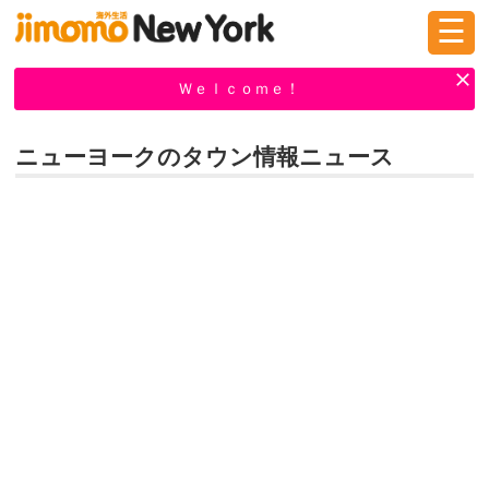
☰
ログイン
新規登録
Ｗｅｌｃｏｍｅ！
ニューヨークのタウン情報ニュース
掲示板
タウン情報
教えて！
ニュース
イベント
求人
物件
習い事