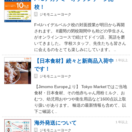
校！
ジモモニューヨーク
F+Uハイデルベルク校の対面授業が明日から再開
されます。 8週間の閉校期間中も殆どの学生さん
がオンラインコースで続けてドイツ語、英語を磨
いてきました。 学校スタッフ、先生たちも皆さん
に会えるのをとても楽しみにしています。 ..
【日本食材】続々と新商品入荷中
１年以上
です！
ジモモニューヨーク
【Jimomo Europeより】 Tokyo Marketではご当地
食材・日本食材、その他赤ちゃん用粉ミルク、お
むつ、幼児用おやつや衛生用品など1600点以上取
り扱いがあります。 輸送の最新情報も含めて、以
下ご確認く..
海外発送について
１年以上
ジモモニューヨーク