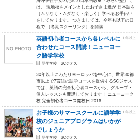
海外在住子女のための日本語教室「みらい塾」で
は、 現地校をメインとしたお子さま達が 日本語を
［ムリなく・ムダなく・楽しく］学べるお手伝い
をしております。 つきましては、今年も以下の日
程で ［冬期スクーリング］を開講..
英語初心者コースから各レベルに
１年以上
合わせたコース開講！ニューヨー
ク語学学校
語学学校 SCジオス
30年以上にわたりヨーロッパを中心に、世界30都
市以上で7言語の語学コースを提供するSCジオス
では、英語の完全初心者コースから、グループ・
個人レッスンも開講しております！ ニューヨーク
校 完全初心者コース開校日 2016..
お子様のサマースクールに語学学
１年以上
校のジュニアプログラムはいかが
でしょうか
語学学校 SCジオス