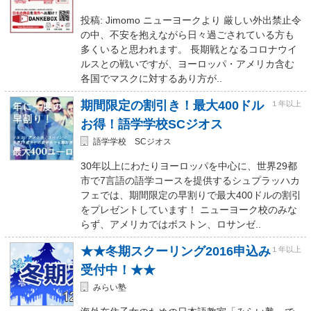
投稿: Jimomo ニューヨークより 厳しい外出禁止令
の中、不安を抱えながら日々過ごされている方も
多くいると思われます。 長期戦となるコロナウイ
ルスとの戦いですが、ヨーロッパ・アメリカ含む
各国でマスクに対するあり方が..
期間限定の割引き！最大400ドル
１年以上
お得！語学学校SCジオス
語学学校 SCジオス
30年以上にわたりヨーロッパを中心に、世界29都
市で7言語の語学コースを提供するシュプラッハカ
フェでは、期間限定の早割りで最大400ドルの割引
をプレゼントしています！ ニューヨーク校のみな
らず、アメリカではボストン、ロサンゼ..
★★冬期スクーリング2016申込み
１年以上
受付中！★★
みらい塾