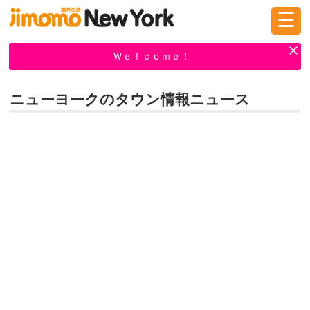
☰
ログイン
新規登録
Ｗｅｌｃｏｍｅ！
ニューヨークのタウン情報ニュース
掲示板
タウン情報
教えて！
ニュース
イベント
求人
物件
習い事