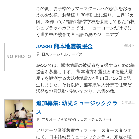
この夏、お子様のサマースクールへの参加をお考
えのお父様、お母様！ 30年以上に渡り、世界12カ
国、29都市で7言語の語学学校を展開してきた当校
シュプラッハカフェでは、ニューヨークだけでな
く世界中の校舎で各言語の夏のジュニアプ..
JASSI 熊本地震義援金
１年以上
日米ソーシャルサービス
JASSIでは、熊本地震の被災者を支援するための義
援金を募集します。 熊本地方を震源とする最大震
度７を観測する大規模地震が4月14日と16日に発
生しました。それ以降、熊本県や大分県では未だ
活発な地震活動が続いており、余震の数..
追加募集: 幼児ミュージッククラ
１年以上
ス
アリオーソ音楽教室(ウェストチェスター)
アリオーソ音楽教室ウェストチェスタースタジオ
にて、日本語幼児ミュージッククラス、来週水曜