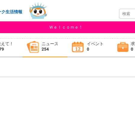
ーク生活情報
Ｗｅｌｃｏｍｅ！
教えて！
ニュース
イベント
79
254
0
0