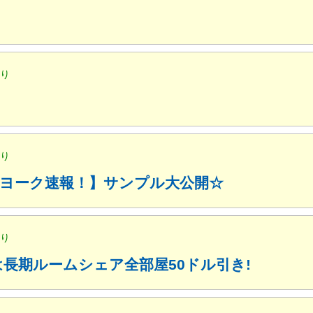
便り
便り
ューヨーク速報！】サンプル大公開☆
便り
月は長期ルームシェア全部屋50ドル引き!