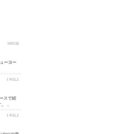
168日前
ニューヨー
１年以上
コースで続
 ..
１年以上
用おやつや衛