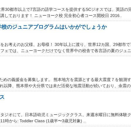
世界30都市以上で7言語の語学コースを提供するSCジオスでは、英語の
しております！ ニューヨーク校 完全初心者コース開校日 2016..
学校のジュニアプログラムはいかがでしょうか
お考えのお父様、お母様！ 30年以上に渡り、世界12カ国、29都市で
フェでは、ニューヨークだけでなく世界中の校舎で各言語の夏のジュニア
するための義援金を募集します。 熊本地方を震源とする最大震度７を観測
それ以降、熊本県や大分県では未だ活発な地震活動が続いており、余震の数
ス
スタジオにて、日本語幼児ミュージッククラス、来週水曜日に無料体験
ら: Toddler Class (1歳半〜3歳児対象) ..