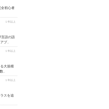
完全初心者
１年以上
7言語の語
プ..
１年以上
する大規模
..
１年以上
クラスを追