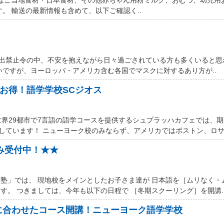
す。 輸送の最新情報も含めて、以下ご確認く..
厳しい外出禁止令の中、不安を抱えながら日々過ごされている方も多くいると
いですが、ヨーロッパ・アメリカ含む各国でマスクに対するあり方が..
ルお得！語学学校SCジオス
世界29都市で7言語の語学コースを提供するシュプラッハカフェでは、
しています！ ニューヨーク校のみならず、アメリカではボストン、ロサン
込み受付中！★★
塾」では、 現地校をメインとしたお子さま達が 日本語を［ムリなく・
す。 つきましては、今年も以下の日程で ［冬期スクーリング］を開講.
に合わせたコース開講！ニューヨーク語学学校