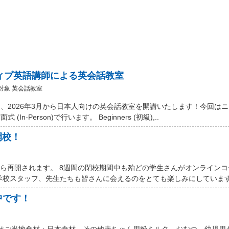
ティブ英語講師による英会話教室
対象 英会話教室
、2026年3月から日本人向けの英会話教室を開講いたします！今回は
Person)で行います。 Beginners (初級),..
開校！
から再開されます。 8週間の閉校期間中も殆どの学生さんがオンライン
学校スタッフ、先生たちも皆さんに会えるのをとても楽しみにしています。
中です！
 Marketではご当地食材・日本食材、その他赤ちゃん用粉ミルク、おむつ、幼児