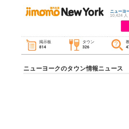
ニューヨ
10,424 人
ログイン
新規登録
掲示板
タウン
814
326
4
掲示板
タウン情報
教えて！
ニューヨークのタウン情報ニュース
ニュース
イベント
求人
物件
習い事