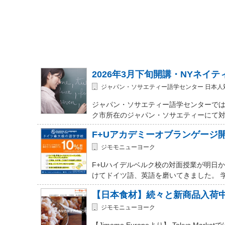
2026年3月下旬開講・NYネイ
ジャパン・ソサエティー語学センター 日本人
ジャパン・ソサエティー語学センターでは
ク市所在のジャパン・ソサエティーにて対面式 (In-
F+Uアカデミーオブランゲージ
ジモモニューヨーク
F+Uハイデルベルク校の対面授業が明日
けてドイツ語、英語を磨いてきました。 
【日本食材】続々と新商品入荷
ジモモニューヨーク
【Jimomo Europeより】 Tokyo