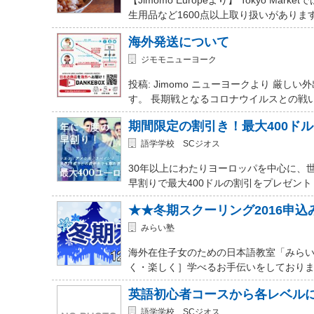
生用品など1600点以上取り扱いがありま
海外発送について
ジモモニューヨーク
投稿: Jimomo ニューヨークより 
す。 長期戦となるコロナウイルスとの戦
期間限定の割引き！最大400ド
語学学校 SCジオス
30年以上にわたりヨーロッパを中心に、
早割りで最大400ドルの割引をプレゼント
★★冬期スクーリング2016申
みらい塾
海外在住子女のための日本語教室「みらい
く・楽しく］学べるお手伝いをしておりま
英語初心者コースから各レベル
語学学校 SCジオス