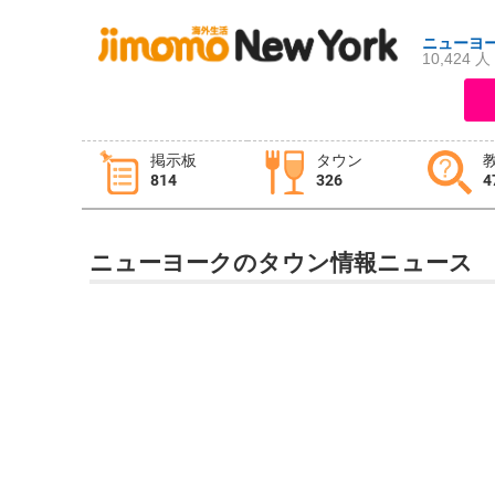
ニューヨ
10,424 人
ログイン
新規登録
掲示板
タウン
814
326
4
掲示板
タウン情報
教えて！
ニューヨークのタウン情報ニュース
ニュース
イベント
求人
物件
習い事