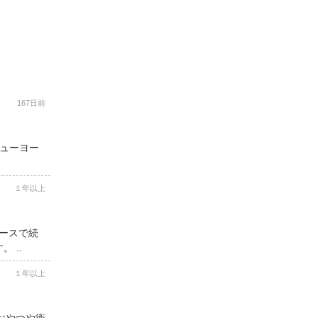
167日前
ニューヨー
１年以上
コースで続
 ..
１年以上
用おやつや衛