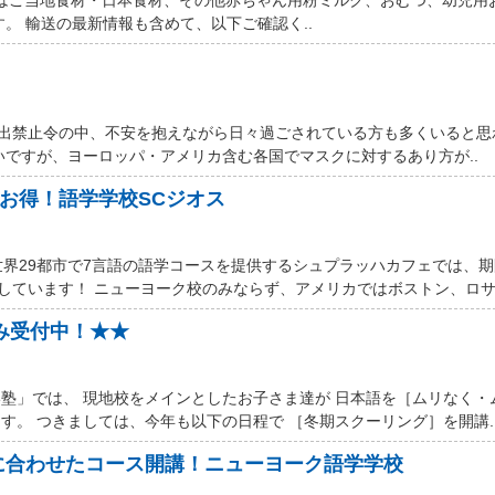
す。 輸送の最新情報も含めて、以下ご確認く..
厳しい外出禁止令の中、不安を抱えながら日々過ごされている方も多くいると
いですが、ヨーロッパ・アメリカ含む各国でマスクに対するあり方が..
ルお得！語学学校SCジオス
世界29都市で7言語の語学コースを提供するシュプラッハカフェでは、
しています！ ニューヨーク校のみならず、アメリカではボストン、ロサン
込み受付中！★★
塾」では、 現地校をメインとしたお子さま達が 日本語を［ムリなく・
す。 つきましては、今年も以下の日程で ［冬期スクーリング］を開講.
に合わせたコース開講！ニューヨーク語学学校