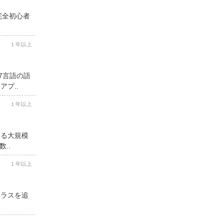
完全初心者
１年以上
7言語の語
プ..
１年以上
する大規模
..
１年以上
クラスを追