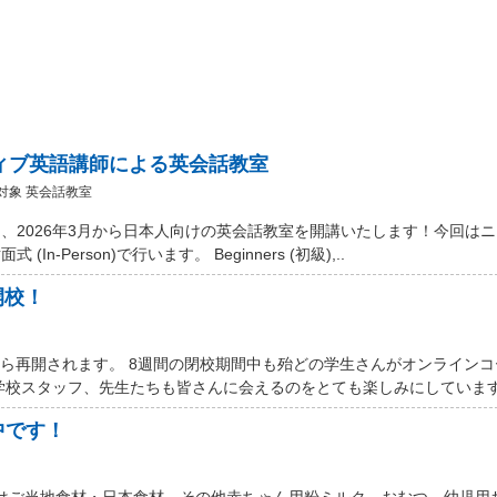
ティブ英語講師による英会話教室
対象 英会話教室
、2026年3月から日本人向けの英会話教室を開講いたします！今回は
Person)で行います。 Beginners (初級),..
開校！
から再開されます。 8週間の閉校期間中も殆どの学生さんがオンライン
学校スタッフ、先生たちも皆さんに会えるのをとても楽しみにしています。
中です！
 Marketではご当地食材・日本食材、その他赤ちゃん用粉ミルク、おむつ、幼児