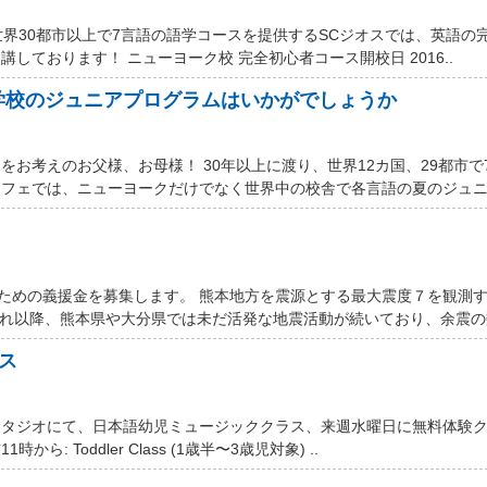
世界30都市以上で7言語の語学コースを提供するSCジオスでは、英語の
しております！ ニューヨーク校 完全初心者コース開校日 2016..
学校のジュニアプログラムはいかがでしょうか
お考えのお父様、お母様！ 30年以上に渡り、世界12カ国、29都市で
フェでは、ニューヨークだけでなく世界中の校舎で各言語の夏のジュニア
するための義援金を募集します。 熊本地方を震源とする最大震度７を観測
それ以降、熊本県や大分県では未だ活発な地震活動が続いており、余震の数
ス
スタジオにて、日本語幼児ミュージッククラス、来週水曜日に無料体験
ら: Toddler Class (1歳半〜3歳児対象) ..