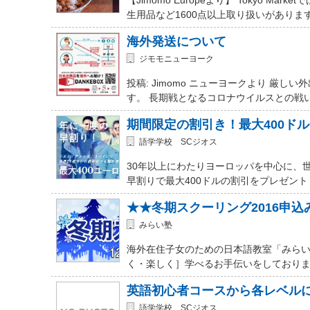
生用品など1600点以上取り扱いがありま
海外発送について
ジモモニューヨーク
投稿: Jimomo ニューヨークより 
す。 長期戦となるコロナウイルスとの戦
期間限定の割引き！最大400ド
語学学校 SCジオス
30年以上にわたりヨーロッパを中心に、
早割りで最大400ドルの割引をプレゼント
★★冬期スクーリング2016申
みらい塾
海外在住子女のための日本語教室「みらい
く・楽しく］学べるお手伝いをしておりま
英語初心者コースから各レベル
語学学校 SCジオス