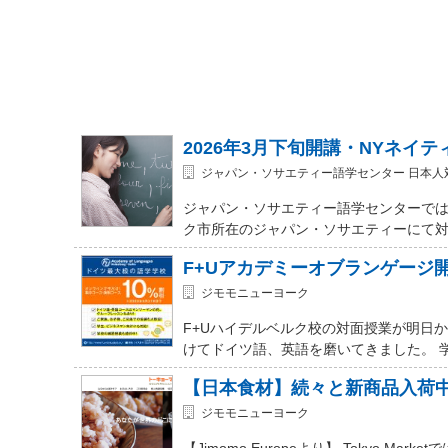
2026年3月下旬開講・NYネイ
ジャパン・ソサエティー語学センター 日本人
ジャパン・ソサエティー語学センターでは
ク市所在のジャパン・ソサエティーにて対面式 (In-
F+Uアカデミーオブランゲージ
ジモモニューヨーク
F+Uハイデルベルク校の対面授業が明日
けてドイツ語、英語を磨いてきました。 
【日本食材】続々と新商品入荷
ジモモニューヨーク
【Jimomo Europeより】 Tokyo