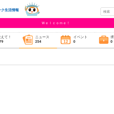
ーク生活情報
Ｗｅｌｃｏｍｅ！
教えて！
ニュース
イベント
79
254
0
0