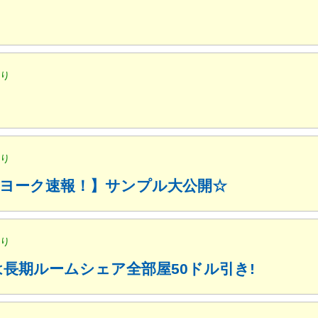
便り
便り
ューヨーク速報！】サンプル大公開☆
便り
月は長期ルームシェア全部屋50ドル引き!