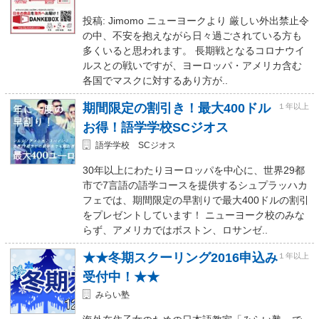
投稿: Jimomo ニューヨークより 厳しい外出禁止令
の中、不安を抱えながら日々過ごされている方も
多くいると思われます。 長期戦となるコロナウイ
ルスとの戦いですが、ヨーロッパ・アメリカ含む
各国でマスクに対するあり方が..
期間限定の割引き！最大400ドル
１年以上
お得！語学学校SCジオス
語学学校 SCジオス
30年以上にわたりヨーロッパを中心に、世界29都
市で7言語の語学コースを提供するシュプラッハカ
フェでは、期間限定の早割りで最大400ドルの割引
をプレゼントしています！ ニューヨーク校のみな
らず、アメリカではボストン、ロサンゼ..
★★冬期スクーリング2016申込み
１年以上
受付中！★★
みらい塾