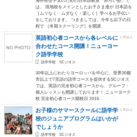
海外在住子女のための日本語教室「みらい塾」で
は、 現地校をメインとしたお子さま達が 日本語を
［ムリなく・ムダなく・楽しく］学べるお手伝い
をしております。 つきましては、今年も以下の日
程で ［冬期スクーリング］を開講..
英語初心者コースから各レベルに
１年以上
合わせたコース開講！ニューヨー
ク語学学校
語学学校 SCジオス
30年以上にわたりヨーロッパを中心に、世界30都
市以上で7言語の語学コースを提供するSCジオス
では、英語の完全初心者コースから、グループ・
個人レッスンも開講しております！ ニューヨーク
校 完全初心者コース開校日 2016..
お子様のサマースクールに語学学
１年以上
校のジュニアプログラムはいかが
でしょうか
語学学校 SCジオス