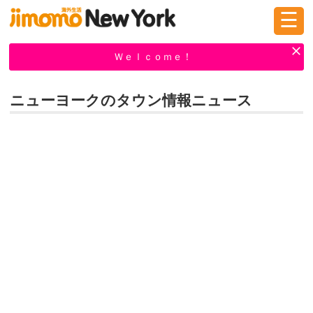
☰
ログイン
新規登録
Ｗｅｌｃｏｍｅ！
ニューヨークのタウン情報ニュース
掲示板
タウン情報
教えて！
ニュース
イベント
求人
物件
習い事