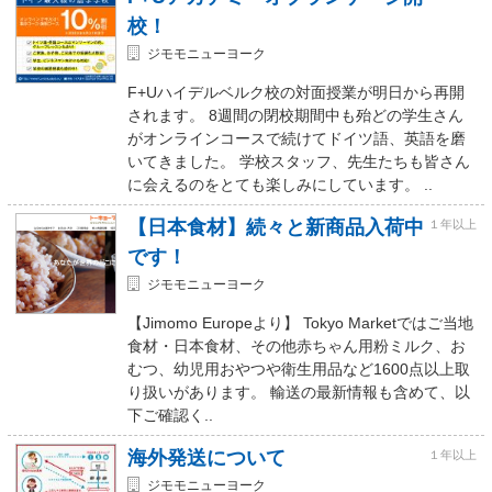
校！
ジモモニューヨーク
F+Uハイデルベルク校の対面授業が明日から再開
されます。 8週間の閉校期間中も殆どの学生さん
がオンラインコースで続けてドイツ語、英語を磨
いてきました。 学校スタッフ、先生たちも皆さん
に会えるのをとても楽しみにしています。 ..
【日本食材】続々と新商品入荷中
１年以上
です！
ジモモニューヨーク
【Jimomo Europeより】 Tokyo Marketではご当地
食材・日本食材、その他赤ちゃん用粉ミルク、お
むつ、幼児用おやつや衛生用品など1600点以上取
り扱いがあります。 輸送の最新情報も含めて、以
下ご確認く..
海外発送について
１年以上
ジモモニューヨーク