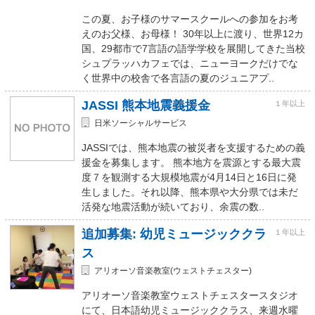
この夏、お子様のサマースクールへの参加をお考
えのお父様、お母様！ 30年以上に渡り、世界12カ
国、29都市で7言語の語学学校を展開してきた当校
シュプラッハカフェでは、ニューヨークだけでな
く世界中の校舎で各言語の夏のジュニアプ..
JASSI 熊本地震義援金
１年以上
日米ソーシャルサービス
JASSIでは、熊本地震の被災者を支援するための義
援金を募集します。 熊本地方を震源とする最大震
度７を観測する大規模地震が4月14日と16日に発
生しました。それ以降、熊本県や大分県では未だ
活発な地震活動が続いており、余震の数..
追加募集: 幼児ミュージッククラ
１年以上
ス
アリオーソ音楽教室(ウェストチェスター)
アリオーソ音楽教室ウェストチェスタースタジオ
にて、日本語幼児ミュージッククラス、来週水曜