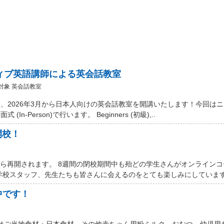
ティブ英語講師による英会話教室
対象 英会話教室
、2026年3月から日本人向けの英会話教室を開講いたします！今回は
Person)で行います。 Beginners (初級),..
開校！
から再開されます。 8週間の閉校期間中も殆どの学生さんがオンライン
学校スタッフ、先生たちも皆さんに会えるのをとても楽しみにしています。
中です！
 Marketではご当地食材・日本食材、その他赤ちゃん用粉ミルク、おむつ、幼児