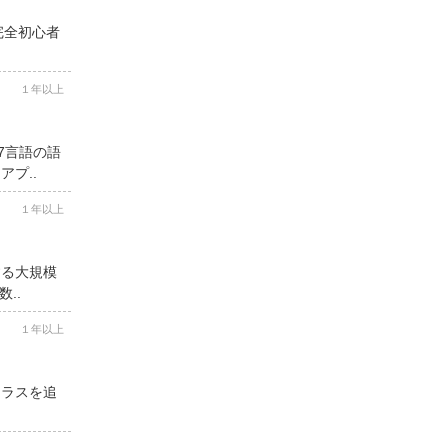
完全初心者
１年以上
7言語の語
プ..
１年以上
する大規模
..
１年以上
クラスを追