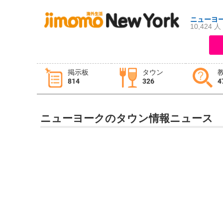
ニューヨ
10,424 人
ログイン
新規登録
掲示板
タウン
814
326
4
掲示板
タウン情報
教えて！
ニューヨークのタウン情報ニュース
ニュース
イベント
求人
物件
習い事