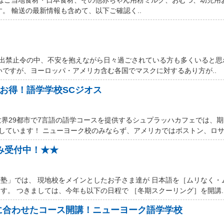
す。 輸送の最新情報も含めて、以下ご確認く..
厳しい外出禁止令の中、不安を抱えながら日々過ごされている方も多くいると
いですが、ヨーロッパ・アメリカ含む各国でマスクに対するあり方が..
ルお得！語学学校SCジオス
世界29都市で7言語の語学コースを提供するシュプラッハカフェでは、
しています！ ニューヨーク校のみならず、アメリカではボストン、ロサン
込み受付中！★★
塾」では、 現地校をメインとしたお子さま達が 日本語を［ムリなく・
す。 つきましては、今年も以下の日程で ［冬期スクーリング］を開講.
に合わせたコース開講！ニューヨーク語学学校