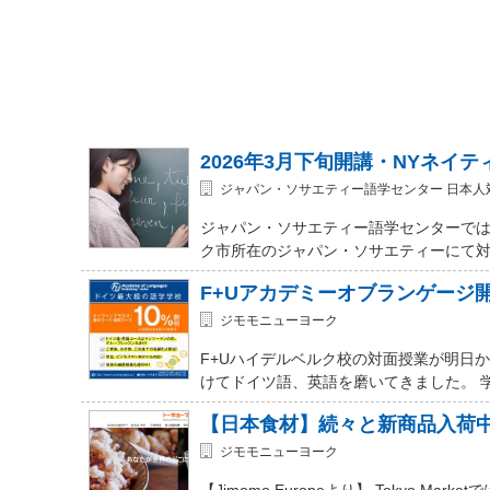
2026年3月下旬開講・NYネイ
ジャパン・ソサエティー語学センター 日本人
ジャパン・ソサエティー語学センターでは
ク市所在のジャパン・ソサエティーにて対面式 (In-
F+Uアカデミーオブランゲージ
ジモモニューヨーク
F+Uハイデルベルク校の対面授業が明日
けてドイツ語、英語を磨いてきました。 
【日本食材】続々と新商品入荷
ジモモニューヨーク
【Jimomo Europeより】 Tokyo