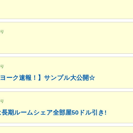
便り
便り
ューヨーク速報！】サンプル大公開☆
便り
月は長期ルームシェア全部屋50ドル引き!