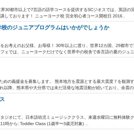
世界30都市以上で7言語の語学コースを提供するSCジオスでは、英語の
しております！ ニューヨーク校 完全初心者コース開校日 2016..
学校のジュニアプログラムはいかがでしょうか
お考えのお父様、お母様！ 30年以上に渡り、世界12カ国、29都市で
フェでは、ニューヨークだけでなく世界中の校舎で各言語の夏のジュニア
するための義援金を募集します。 熊本地方を震源とする最大震度７を観測
それ以降、熊本県や大分県では未だ活発な地震活動が続いており、余震の数
ス
スタジオにて、日本語幼児ミュージッククラス、来週水曜日に無料体験
ら: Toddler Class (1歳半〜3歳児対象) ..