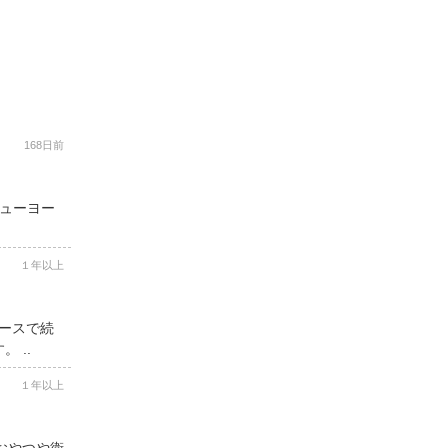
168日前
ニューヨー
１年以上
コースで続
 ..
１年以上
用おやつや衛