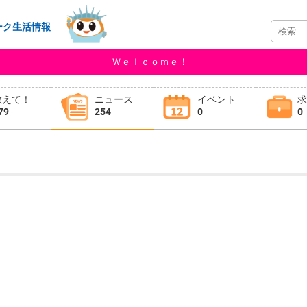
ーク生活情報
Ｗｅｌｃｏｍｅ！
教えて！
ニュース
イベント
79
254
0
0