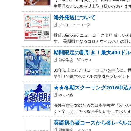
生用品など1600点以上取り扱いがありま
海外発送について
ジモモニューヨーク
投稿: Jimomo ニューヨークより 
す。 長期戦となるコロナウイルスとの戦
期間限定の割引き！最大400ド
語学学校 SCジオス
30年以上にわたりヨーロッパを中心に、
早割りで最大400ドルの割引をプレゼント
★★冬期スクーリング2016申
みらい塾
海外在住子女のための日本語教室「みらい
く・楽しく］学べるお手伝いをしておりま
英語初心者コースから各レベル
語学学校 SCジオス