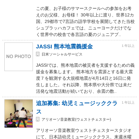
この夏、お子様のサマースクールへの参加をお考
えのお父様、お母様！ 30年以上に渡り、世界12カ
国、29都市で7言語の語学学校を展開してきた当校
シュプラッハカフェでは、ニューヨークだけでな
く世界中の校舎で各言語の夏のジュニアプ..
JASSI 熊本地震義援金
１年以上
日米ソーシャルサービス
JASSIでは、熊本地震の被災者を支援するための義
援金を募集します。 熊本地方を震源とする最大震
度７を観測する大規模地震が4月14日と16日に発
生しました。それ以降、熊本県や大分県では未だ
活発な地震活動が続いており、余震の数..
追加募集: 幼児ミュージッククラ
１年以上
ス
アリオーソ音楽教室(ウェストチェスター)
アリオーソ音楽教室ウェストチェスタースタジオ
にて、日本語幼児ミュージッククラス、来週水曜