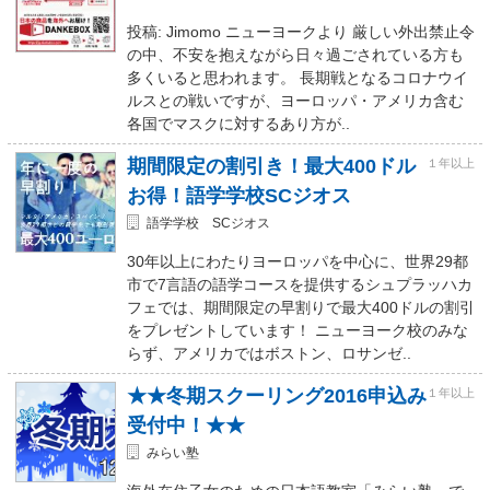
投稿: Jimomo ニューヨークより 厳しい外出禁止令
の中、不安を抱えながら日々過ごされている方も
多くいると思われます。 長期戦となるコロナウイ
ルスとの戦いですが、ヨーロッパ・アメリカ含む
各国でマスクに対するあり方が..
期間限定の割引き！最大400ドル
１年以上
お得！語学学校SCジオス
語学学校 SCジオス
30年以上にわたりヨーロッパを中心に、世界29都
市で7言語の語学コースを提供するシュプラッハカ
フェでは、期間限定の早割りで最大400ドルの割引
をプレゼントしています！ ニューヨーク校のみな
らず、アメリカではボストン、ロサンゼ..
★★冬期スクーリング2016申込み
１年以上
受付中！★★
みらい塾