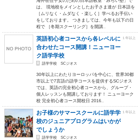
海外在住子女のための日本語教室「みらい塾」で
は、 現地校をメインとしたお子さま達が 日本語を
［ムリなく・ムダなく・楽しく］学べるお手伝い
をしております。 つきましては、今年も以下の日
程で ［冬期スクーリング］を開講..
英語初心者コースから各レベルに
１年以上
合わせたコース開講！ニューヨー
ク語学学校
語学学校 SCジオス
30年以上にわたりヨーロッパを中心に、世界30都
市以上で7言語の語学コースを提供するSCジオス
では、英語の完全初心者コースから、グループ・
個人レッスンも開講しております！ ニューヨーク
校 完全初心者コース開校日 2016..
お子様のサマースクールに語学学
１年以上
校のジュニアプログラムはいかが
でしょうか
語学学校 SCジオス