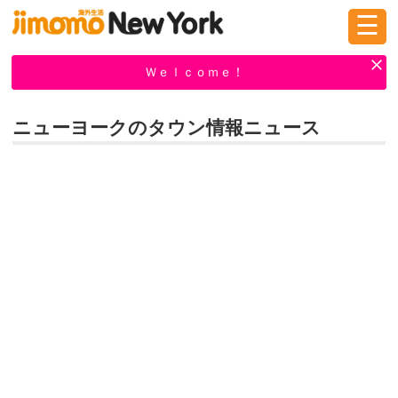
☰
ログイン
新規登録
Ｗｅｌｃｏｍｅ！
ニューヨークのタウン情報ニュース
掲示板
タウン情報
教えて！
ニュース
イベント
求人
物件
習い事