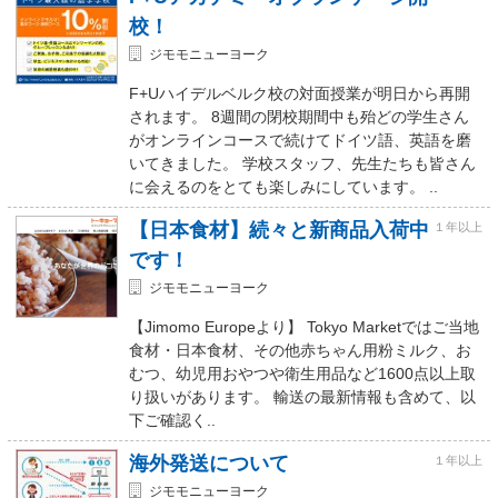
校！
ジモモニューヨーク
F+Uハイデルベルク校の対面授業が明日から再開
されます。 8週間の閉校期間中も殆どの学生さん
がオンラインコースで続けてドイツ語、英語を磨
いてきました。 学校スタッフ、先生たちも皆さん
に会えるのをとても楽しみにしています。 ..
【日本食材】続々と新商品入荷中
１年以上
です！
ジモモニューヨーク
【Jimomo Europeより】 Tokyo Marketではご当地
食材・日本食材、その他赤ちゃん用粉ミルク、お
むつ、幼児用おやつや衛生用品など1600点以上取
り扱いがあります。 輸送の最新情報も含めて、以
下ご確認く..
海外発送について
１年以上
ジモモニューヨーク