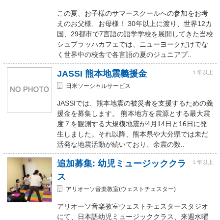
この夏、お子様のサマースクールへの参加をお考
えのお父様、お母様！ 30年以上に渡り、世界12カ
国、29都市で7言語の語学学校を展開してきた当校
シュプラッハカフェでは、ニューヨークだけでな
く世界中の校舎で各言語の夏のジュニアプ..
JASSI 熊本地震義援金
１年以上
日米ソーシャルサービス
JASSIでは、熊本地震の被災者を支援するための義
援金を募集します。 熊本地方を震源とする最大震
度７を観測する大規模地震が4月14日と16日に発
生しました。それ以降、熊本県や大分県では未だ
活発な地震活動が続いており、余震の数..
追加募集: 幼児ミュージッククラ
１年以上
ス
アリオーソ音楽教室(ウェストチェスター)
アリオーソ音楽教室ウェストチェスタースタジオ
にて、日本語幼児ミュージッククラス、来週水曜