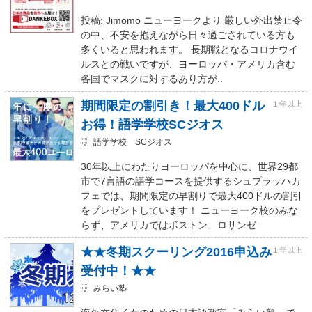
投稿: Jimomo ニューヨークより 厳しい外出禁止令
の中、不安を抱えながら日々過ごされている方も
多くいると思われます。 長期戦となるコロナウイ
ルスとの戦いですが、ヨーロッパ・アメリカ含む
各国でマスクに対するあり方が..
期間限定の割引き！最大400ドル
１年以上
お得！語学学校SCジオス
語学学校 SCジオス
30年以上にわたりヨーロッパを中心に、世界29都
市で7言語の語学コースを提供するシュプラッハカ
フェでは、期間限定の早割りで最大400ドルの割引
をプレゼントしています！ ニューヨーク校のみな
らず、アメリカではボストン、ロサンゼ..
★★冬期スクーリング2016申込み
１年以上
受付中！★★
みらい塾