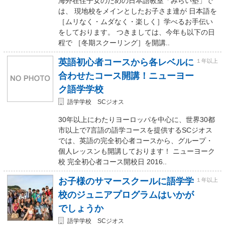
海外在住子女のための日本語教室「みらい塾」で
は、 現地校をメインとしたお子さま達が 日本語を
［ムリなく・ムダなく・楽しく］学べるお手伝い
をしております。 つきましては、今年も以下の日
程で ［冬期スクーリング］を開講..
英語初心者コースから各レベルに
１年以上
合わせたコース開講！ニューヨー
ク語学学校
語学学校 SCジオス
30年以上にわたりヨーロッパを中心に、世界30都
市以上で7言語の語学コースを提供するSCジオス
では、英語の完全初心者コースから、グループ・
個人レッスンも開講しております！ ニューヨーク
校 完全初心者コース開校日 2016..
お子様のサマースクールに語学学
１年以上
校のジュニアプログラムはいかが
でしょうか
語学学校 SCジオス