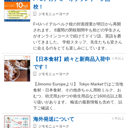
校！
ジモモニューヨーク
F+Uハイデルベルク校の対面授業が明日から再開
されます。 8週間の閉校期間中も殆どの学生さん
がオンラインコースで続けてドイツ語、英語を磨
いてきました。 学校スタッフ、先生たちも皆さん
に会えるのをとても楽しみにしています。 ..
【日本食材】続々と新商品入荷中
１年以上
です！
ジモモニューヨーク
【Jimomo Europeより】 Tokyo Marketではご当地
食材・日本食材、その他赤ちゃん用粉ミルク、お
むつ、幼児用おやつや衛生用品など1600点以上取
り扱いがあります。 輸送の最新情報も含めて、以
下ご確認く..
海外発送について
１年以上
ジモモニューヨーク