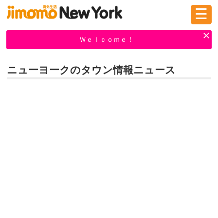
☰
ログイン
新規登録
Ｗｅｌｃｏｍｅ！
ニューヨークのタウン情報ニュース
掲示板
タウン情報
教えて！
ニュース
イベント
求人
物件
習い事