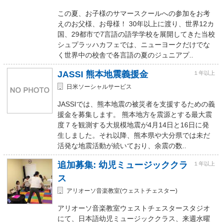
この夏、お子様のサマースクールへの参加をお考
えのお父様、お母様！ 30年以上に渡り、世界12カ
国、29都市で7言語の語学学校を展開してきた当校
シュプラッハカフェでは、ニューヨークだけでな
く世界中の校舎で各言語の夏のジュニアプ..
JASSI 熊本地震義援金
１年以上
日米ソーシャルサービス
JASSIでは、熊本地震の被災者を支援するための義
援金を募集します。 熊本地方を震源とする最大震
度７を観測する大規模地震が4月14日と16日に発
生しました。それ以降、熊本県や大分県では未だ
活発な地震活動が続いており、余震の数..
追加募集: 幼児ミュージッククラ
１年以上
ス
アリオーソ音楽教室(ウェストチェスター)
アリオーソ音楽教室ウェストチェスタースタジオ
にて、日本語幼児ミュージッククラス、来週水曜