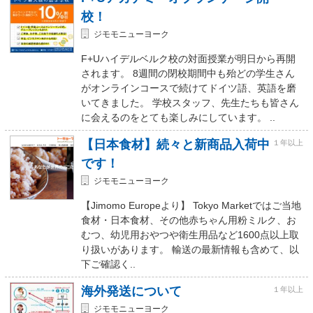
校！
ジモモニューヨーク
F+Uハイデルベルク校の対面授業が明日から再開
されます。 8週間の閉校期間中も殆どの学生さん
がオンラインコースで続けてドイツ語、英語を磨
いてきました。 学校スタッフ、先生たちも皆さん
に会えるのをとても楽しみにしています。 ..
【日本食材】続々と新商品入荷中
１年以上
です！
ジモモニューヨーク
【Jimomo Europeより】 Tokyo Marketではご当地
食材・日本食材、その他赤ちゃん用粉ミルク、お
むつ、幼児用おやつや衛生用品など1600点以上取
り扱いがあります。 輸送の最新情報も含めて、以
下ご確認く..
海外発送について
１年以上
ジモモニューヨーク