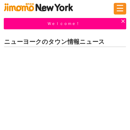
☰
ログイン
新規登録
Ｗｅｌｃｏｍｅ！
ニューヨークのタウン情報ニュース
掲示板
タウン情報
教えて！
ニュース
イベント
求人
物件
習い事