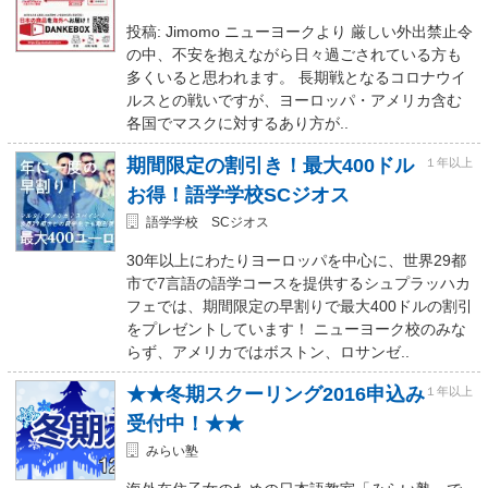
投稿: Jimomo ニューヨークより 厳しい外出禁止令
の中、不安を抱えながら日々過ごされている方も
多くいると思われます。 長期戦となるコロナウイ
ルスとの戦いですが、ヨーロッパ・アメリカ含む
各国でマスクに対するあり方が..
期間限定の割引き！最大400ドル
１年以上
お得！語学学校SCジオス
語学学校 SCジオス
30年以上にわたりヨーロッパを中心に、世界29都
市で7言語の語学コースを提供するシュプラッハカ
フェでは、期間限定の早割りで最大400ドルの割引
をプレゼントしています！ ニューヨーク校のみな
らず、アメリカではボストン、ロサンゼ..
★★冬期スクーリング2016申込み
１年以上
受付中！★★
みらい塾