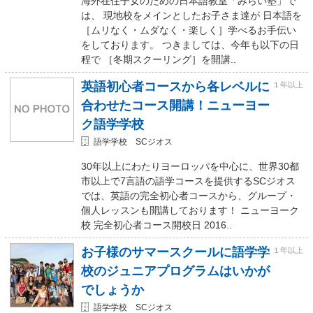
海外在住子女のための日本語教室「みらい塾」で
は、 現地校をメインとしたお子さま達が 日本語を
［ムリなく・ムダなく・楽しく］学べるお手伝い
をしております。 つきましては、今年も以下の日
程で ［冬期スクーリング］を開講..
英語初心者コースから各レベルに
１年以上
合わせたコース開講！ニューヨー
ク語学学校
語学学校 SCジオス
30年以上にわたりヨーロッパを中心に、世界30都
市以上で7言語の語学コースを提供するSCジオス
では、英語の完全初心者コースから、グループ・
個人レッスンも開講しております！ ニューヨーク
校 完全初心者コース開校日 2016..
お子様のサマースクールに語学学
１年以上
校のジュニアプログラムはいかが
でしょうか
語学学校 SCジオス