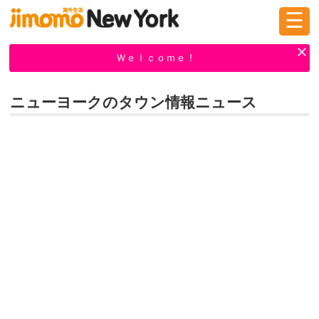
☰
ログイン
新規登録
Ｗｅｌｃｏｍｅ！
ニューヨークのタウン情報ニュース
掲示板
タウン情報
教えて！
ニュース
イベント
求人
物件
習い事