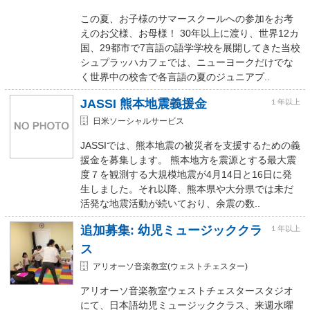
この夏、お子様のサマースクールへの参加をお考
えのお父様、お母様！ 30年以上に渡り、世界12カ
国、29都市で7言語の語学学校を展開してきた当校
シュプラッハカフェでは、ニューヨークだけでな
く世界中の校舎で各言語の夏のジュニアプ..
JASSI 熊本地震義援金
１年以上
日米ソーシャルサービス
JASSIでは、熊本地震の被災者を支援するための義
援金を募集します。 熊本地方を震源とする最大震
度７を観測する大規模地震が4月14日と16日に発
生しました。それ以降、熊本県や大分県では未だ
活発な地震活動が続いており、余震の数..
追加募集: 幼児ミュージッククラ
１年以上
ス
アリオーソ音楽教室(ウェストチェスター)
アリオーソ音楽教室ウェストチェスタースタジオ
にて、日本語幼児ミュージッククラス、来週水曜