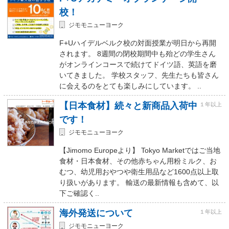
校！
ジモモニューヨーク
F+Uハイデルベルク校の対面授業が明日から再開
されます。 8週間の閉校期間中も殆どの学生さん
がオンラインコースで続けてドイツ語、英語を磨
いてきました。 学校スタッフ、先生たちも皆さん
に会えるのをとても楽しみにしています。 ..
【日本食材】続々と新商品入荷中
１年以上
です！
ジモモニューヨーク
【Jimomo Europeより】 Tokyo Marketではご当地
食材・日本食材、その他赤ちゃん用粉ミルク、お
むつ、幼児用おやつや衛生用品など1600点以上取
り扱いがあります。 輸送の最新情報も含めて、以
下ご確認く..
海外発送について
１年以上
ジモモニューヨーク