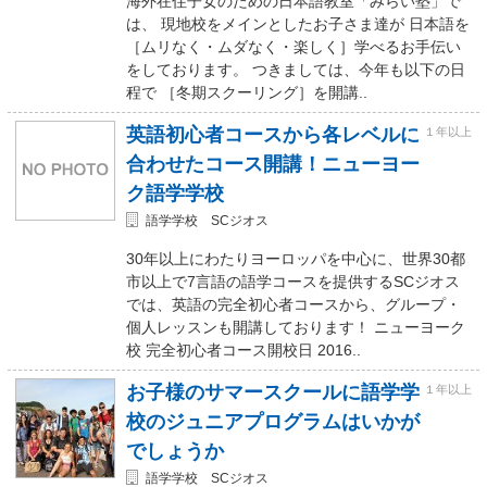
海外在住子女のための日本語教室「みらい塾」で
は、 現地校をメインとしたお子さま達が 日本語を
［ムリなく・ムダなく・楽しく］学べるお手伝い
をしております。 つきましては、今年も以下の日
程で ［冬期スクーリング］を開講..
英語初心者コースから各レベルに
１年以上
合わせたコース開講！ニューヨー
ク語学学校
語学学校 SCジオス
30年以上にわたりヨーロッパを中心に、世界30都
市以上で7言語の語学コースを提供するSCジオス
では、英語の完全初心者コースから、グループ・
個人レッスンも開講しております！ ニューヨーク
校 完全初心者コース開校日 2016..
お子様のサマースクールに語学学
１年以上
校のジュニアプログラムはいかが
でしょうか
語学学校 SCジオス