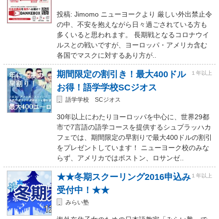
投稿: Jimomo ニューヨークより 厳しい外出禁止令
の中、不安を抱えながら日々過ごされている方も
多くいると思われます。 長期戦となるコロナウイ
ルスとの戦いですが、ヨーロッパ・アメリカ含む
各国でマスクに対するあり方が..
期間限定の割引き！最大400ドル
１年以上
お得！語学学校SCジオス
語学学校 SCジオス
30年以上にわたりヨーロッパを中心に、世界29都
市で7言語の語学コースを提供するシュプラッハカ
フェでは、期間限定の早割りで最大400ドルの割引
をプレゼントしています！ ニューヨーク校のみな
らず、アメリカではボストン、ロサンゼ..
★★冬期スクーリング2016申込み
１年以上
受付中！★★
みらい塾