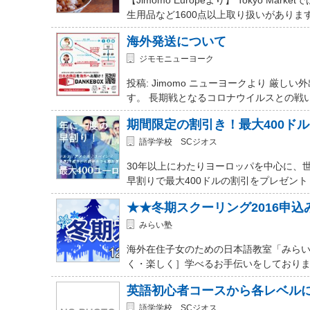
生用品など1600点以上取り扱いがありま
海外発送について
ジモモニューヨーク
投稿: Jimomo ニューヨークより 
す。 長期戦となるコロナウイルスとの戦
期間限定の割引き！最大400ド
語学学校 SCジオス
30年以上にわたりヨーロッパを中心に、
早割りで最大400ドルの割引をプレゼント
★★冬期スクーリング2016申
みらい塾
海外在住子女のための日本語教室「みらい
く・楽しく］学べるお手伝いをしておりま
英語初心者コースから各レベル
語学学校 SCジオス