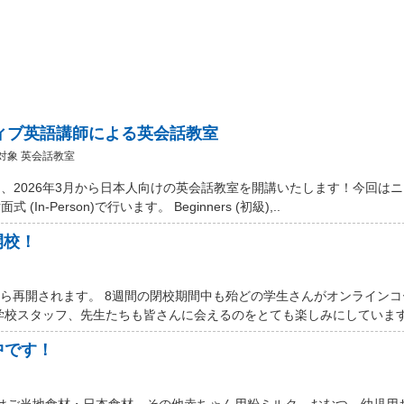
ティブ英語講師による英会話教室
対象 英会話教室
、2026年3月から日本人向けの英会話教室を開講いたします！今回は
Person)で行います。 Beginners (初級),..
開校！
から再開されます。 8週間の閉校期間中も殆どの学生さんがオンライン
学校スタッフ、先生たちも皆さんに会えるのをとても楽しみにしています。
中です！
 Marketではご当地食材・日本食材、その他赤ちゃん用粉ミルク、おむつ、幼児