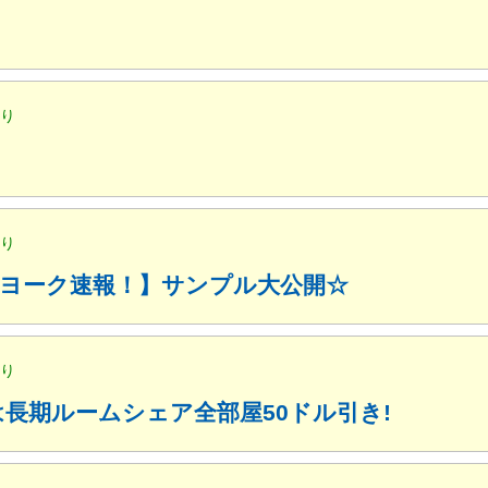
便り
便り
ューヨーク速報！】サンプル大公開☆
便り
月は長期ルームシェア全部屋50ドル引き!