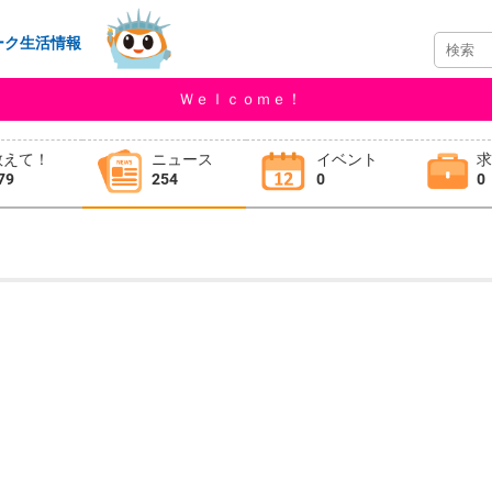
ーク生活情報
Ｗｅｌｃｏｍｅ！
教えて！
ニュース
イベント
79
254
0
0