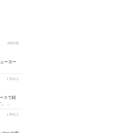
169日前
ニューヨー
１年以上
コースで続
 ..
１年以上
用おやつや衛