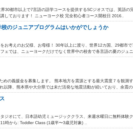
世界30都市以上で7言語の語学コースを提供するSCジオスでは、英語の
しております！ ニューヨーク校 完全初心者コース開校日 2016..
学校のジュニアプログラムはいかがでしょうか
お考えのお父様、お母様！ 30年以上に渡り、世界12カ国、29都市で
フェでは、ニューヨークだけでなく世界中の校舎で各言語の夏のジュニア
するための義援金を募集します。 熊本地方を震源とする最大震度７を観測
それ以降、熊本県や大分県では未だ活発な地震活動が続いており、余震の数
ス
スタジオにて、日本語幼児ミュージッククラス、来週水曜日に無料体験
ら: Toddler Class (1歳半〜3歳児対象) ..