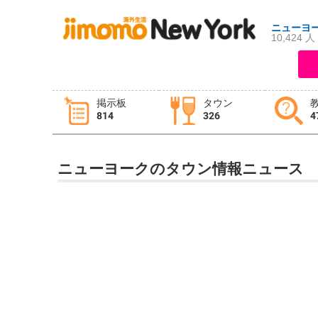
ニューヨ
10,424 人
ログイン
新規登録
掲示板
タウン
814
326
4
掲示板
タウン情報
教えて！
ニューヨークのタウン情報ニュース
ニュース
イベント
求人
物件
習い事