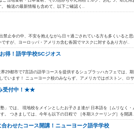
す。 輸送の最新情報も含めて、以下ご確認く..
厳しい外出禁止令の中、不安を抱えながら日々過ごされている方も多くいると
いですが、ヨーロッパ・アメリカ含む各国でマスクに対するあり方が..
ルお得！語学学校SCジオス
世界29都市で7言語の語学コースを提供するシュプラッハカフェでは、
しています！ ニューヨーク校のみならず、アメリカではボストン、ロサン
込み受付中！★★
塾」では、 現地校をメインとしたお子さま達が 日本語を［ムリなく・
す。 つきましては、今年も以下の日程で ［冬期スクーリング］を開講.
に合わせたコース開講！ニューヨーク語学学校