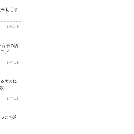
完全初心者
１年以上
7言語の語
プ..
１年以上
する大規模
..
１年以上
クラスを追