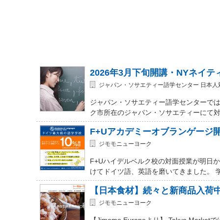
2026年3月下旬開講・NYネイ
ジャパン・ソサエティー語学センター 日本人
ジャパン・ソサエティー語学センターでは
ク市所在のジャパン・ソサエティーにて対面式 (In-
F+Uアカデミーオブランゲージ
ジモモニューヨーク
F+Uハイデルベルク校の対面授業が明日
けてドイツ語、英語を磨いてきました。 
【日本食材】続々と新商品入荷
ジモモニューヨーク
【Jimomo Europeより】 Tokyo