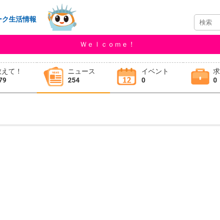
ーク生活情報
Ｗｅｌｃｏｍｅ！
教えて！
ニュース
イベント
79
254
0
0