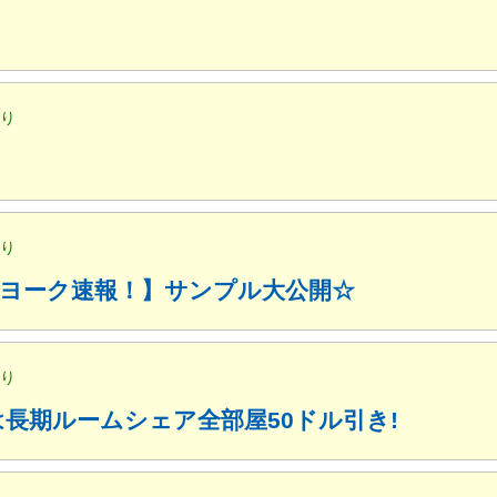
便り
便り
ューヨーク速報！】サンプル大公開☆
便り
月は長期ルームシェア全部屋50ドル引き!