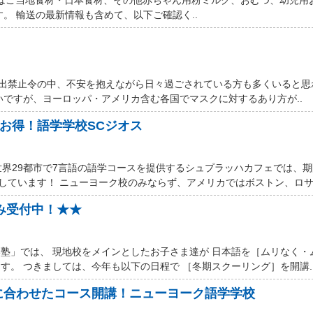
す。 輸送の最新情報も含めて、以下ご確認く..
厳しい外出禁止令の中、不安を抱えながら日々過ごされている方も多くいると
いですが、ヨーロッパ・アメリカ含む各国でマスクに対するあり方が..
ルお得！語学学校SCジオス
世界29都市で7言語の語学コースを提供するシュプラッハカフェでは、
しています！ ニューヨーク校のみならず、アメリカではボストン、ロサン
込み受付中！★★
塾」では、 現地校をメインとしたお子さま達が 日本語を［ムリなく・
す。 つきましては、今年も以下の日程で ［冬期スクーリング］を開講.
に合わせたコース開講！ニューヨーク語学学校