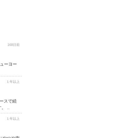
168日前
ニューヨー
１年以上
コースで続
 ..
１年以上
用おやつや衛