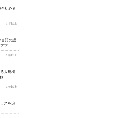
完全初心者
１年以上
7言語の語
プ..
１年以上
する大規模
..
１年以上
クラスを追