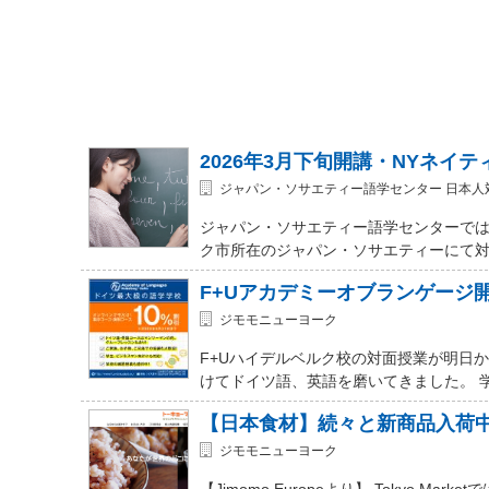
2026年3月下旬開講・NYネイ
ジャパン・ソサエティー語学センター 日本人
ジャパン・ソサエティー語学センターでは
ク市所在のジャパン・ソサエティーにて対面式 (In-
F+Uアカデミーオブランゲージ
ジモモニューヨーク
F+Uハイデルベルク校の対面授業が明日
けてドイツ語、英語を磨いてきました。 
【日本食材】続々と新商品入荷
ジモモニューヨーク
【Jimomo Europeより】 Tokyo