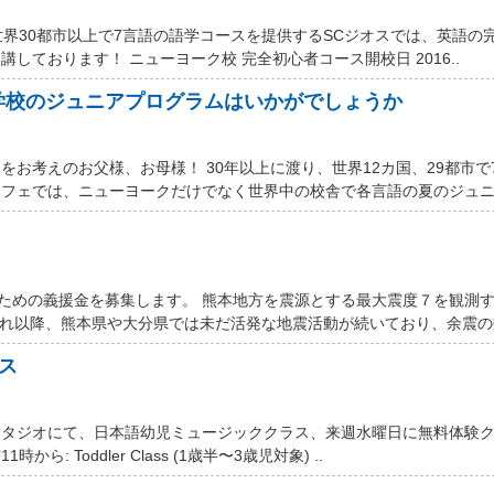
世界30都市以上で7言語の語学コースを提供するSCジオスでは、英語の
しております！ ニューヨーク校 完全初心者コース開校日 2016..
学校のジュニアプログラムはいかがでしょうか
お考えのお父様、お母様！ 30年以上に渡り、世界12カ国、29都市で
フェでは、ニューヨークだけでなく世界中の校舎で各言語の夏のジュニア
するための義援金を募集します。 熊本地方を震源とする最大震度７を観測
それ以降、熊本県や大分県では未だ活発な地震活動が続いており、余震の数
ス
スタジオにて、日本語幼児ミュージッククラス、来週水曜日に無料体験
ら: Toddler Class (1歳半〜3歳児対象) ..