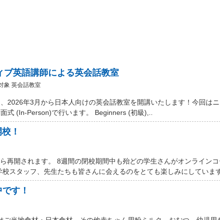
ティブ英語講師による英会話教室
対象 英会話教室
、2026年3月から日本人向けの英会話教室を開講いたします！今回は
Person)で行います。 Beginners (初級),..
開校！
から再開されます。 8週間の閉校期間中も殆どの学生さんがオンライン
学校スタッフ、先生たちも皆さんに会えるのをとても楽しみにしています。
中です！
 Marketではご当地食材・日本食材、その他赤ちゃん用粉ミルク、おむつ、幼児