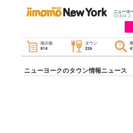
ニューヨ
10,424 人
ログイン
新規登録
掲示板
タウン
814
326
4
掲示板
タウン情報
教えて！
ニューヨークのタウン情報ニュース
ニュース
イベント
求人
物件
習い事