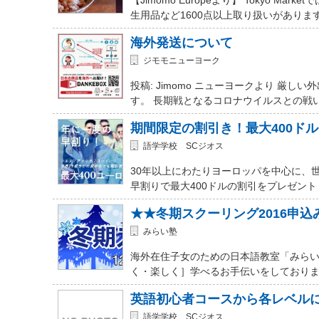
生用品など1600点以上取り扱いがありま
海外発送について
ジモモニューヨーク
投稿: Jimomo ニューヨークより 
す。 長期戦となるコロナウイルスとの戦
期間限定の割引き！最大400ド
語学学校 SCジオス
30年以上にわたりヨーロッパを中心に、
早割りで最大400ドルの割引をプレゼント
★★冬期スクーリング2016申
みらい塾
海外在住子女のための日本語教室「みらい
く・楽しく］学べるお手伝いをしておりま
英語初心者コースから各レベル
語学学校 SCジオス