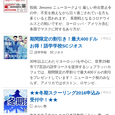
投稿: Jimomo ニューヨークより 厳しい外出禁止令
の中、不安を抱えながら日々過ごされている方も
多くいると思われます。 長期戦となるコロナウイ
ルスとの戦いですが、ヨーロッパ・アメリカ含む
各国でマスクに対するあり方が..
期間限定の割引き！最大400ドル
１年以上
お得！語学学校SCジオス
語学学校 SCジオス
30年以上にわたりヨーロッパを中心に、世界29都
市で7言語の語学コースを提供するシュプラッハカ
フェでは、期間限定の早割りで最大400ドルの割引
をプレゼントしています！ ニューヨーク校のみな
らず、アメリカではボストン、ロサンゼ..
★★冬期スクーリング2016申込み
１年以上
受付中！★★
みらい塾