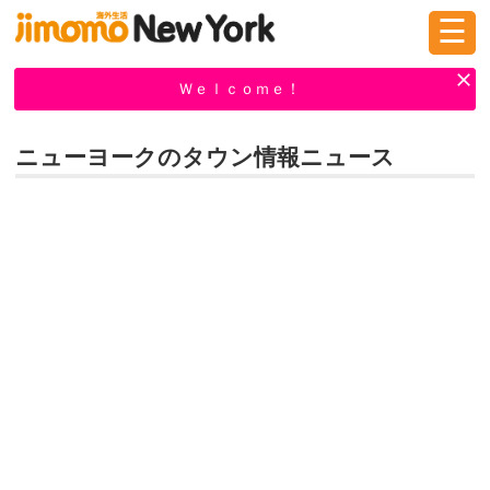
☰
ログイン
新規登録
Ｗｅｌｃｏｍｅ！
ニューヨークのタウン情報ニュース
掲示板
タウン情報
教えて！
ニュース
イベント
求人
物件
習い事