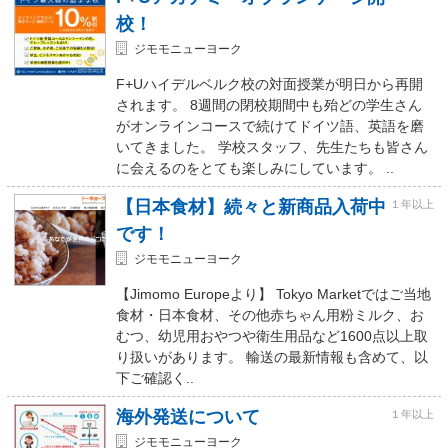
校！
ジモモニューヨーク
F+Uハイデルベルク校の対面授業が明日から再開
されます。 8週間の閉校期間中も殆どの学生さん
がオンラインコースで続けてドイツ語、英語を磨
いてきました。 学校スタッフ、先生たちも皆さん
に会えるのをとても楽しみにしています。 ..
【日本食材】続々と新商品入荷中
１年以上
です！
ジモモニューヨーク
【Jimomo Europeより】 Tokyo Marketではご当地
食材・日本食材、その他赤ちゃん用粉ミルク、お
むつ、幼児用おやつや衛生用品など1600点以上取
り扱いがあります。 輸送の最新情報も含めて、以
下ご確認く..
海外発送について
１年以上
ジモモニューヨーク