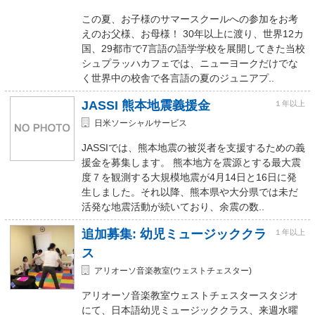
この夏、お子様のサマースクールへの参加をお考
えのお父様、お母様！ 30年以上に渡り、世界12カ
国、29都市で7言語の語学学校を展開してきた当校
シュプラッハカフェでは、ニューヨークだけでな
く世界中の校舎で各言語の夏のジュニアプ..
JASSI 熊本地震義援金
１年以上
日米ソーシャルサービス
JASSIでは、熊本地震の被災者を支援するための義
援金を募集します。 熊本地方を震源とする最大震
度７を観測する大規模地震が4月14日と16日に発
生しました。それ以降、熊本県や大分県では未だ
活発な地震活動が続いており、余震の数..
追加募集: 幼児ミュージッククラ
１年以上
ス
アリオーソ音楽教室(ウェストチェスター)
アリオーソ音楽教室ウェストチェスタースタジオ
にて、日本語幼児ミュージッククラス、来週水曜