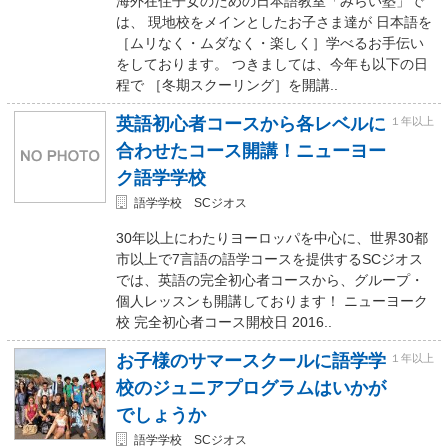
海外在住子女のための日本語教室「みらい塾」で
は、 現地校をメインとしたお子さま達が 日本語を
［ムリなく・ムダなく・楽しく］学べるお手伝い
をしております。 つきましては、今年も以下の日
程で ［冬期スクーリング］を開講..
英語初心者コースから各レベルに
１年以上
合わせたコース開講！ニューヨー
ク語学学校
語学学校 SCジオス
30年以上にわたりヨーロッパを中心に、世界30都
市以上で7言語の語学コースを提供するSCジオス
では、英語の完全初心者コースから、グループ・
個人レッスンも開講しております！ ニューヨーク
校 完全初心者コース開校日 2016..
お子様のサマースクールに語学学
１年以上
校のジュニアプログラムはいかが
でしょうか
語学学校 SCジオス