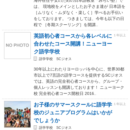
海外在住子女のための日本語教室「みらい塾」で
は、 現地校をメインとしたお子さま達が 日本語を
［ムリなく・ムダなく・楽しく］学べるお手伝い
をしております。 つきましては、今年も以下の日
程で ［冬期スクーリング］を開講..
英語初心者コースから各レベルに
１年以上
合わせたコース開講！ニューヨー
ク語学学校
語学学校 SCジオス
30年以上にわたりヨーロッパを中心に、世界30都
市以上で7言語の語学コースを提供するSCジオス
では、英語の完全初心者コースから、グループ・
個人レッスンも開講しております！ ニューヨーク
校 完全初心者コース開校日 2016..
お子様のサマースクールに語学学
１年以上
校のジュニアプログラムはいかが
でしょうか
語学学校 SCジオス