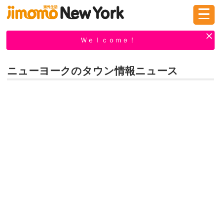
☰
ログイン
新規登録
Ｗｅｌｃｏｍｅ！
ニューヨークのタウン情報ニュース
掲示板
タウン情報
教えて！
ニュース
イベント
求人
物件
習い事