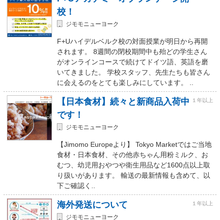
校！
ジモモニューヨーク
F+Uハイデルベルク校の対面授業が明日から再開
されます。 8週間の閉校期間中も殆どの学生さん
がオンラインコースで続けてドイツ語、英語を磨
いてきました。 学校スタッフ、先生たちも皆さん
に会えるのをとても楽しみにしています。 ..
【日本食材】続々と新商品入荷中
１年以上
です！
ジモモニューヨーク
【Jimomo Europeより】 Tokyo Marketではご当地
食材・日本食材、その他赤ちゃん用粉ミルク、お
むつ、幼児用おやつや衛生用品など1600点以上取
り扱いがあります。 輸送の最新情報も含めて、以
下ご確認く..
海外発送について
１年以上
ジモモニューヨーク