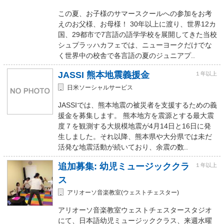
この夏、お子様のサマースクールへの参加をお考
えのお父様、お母様！ 30年以上に渡り、世界12カ
国、29都市で7言語の語学学校を展開してきた当校
シュプラッハカフェでは、ニューヨークだけでな
く世界中の校舎で各言語の夏のジュニアプ..
JASSI 熊本地震義援金
１年以上
日米ソーシャルサービス
JASSIでは、熊本地震の被災者を支援するための義
援金を募集します。 熊本地方を震源とする最大震
度７を観測する大規模地震が4月14日と16日に発
生しました。それ以降、熊本県や大分県では未だ
活発な地震活動が続いており、余震の数..
追加募集: 幼児ミュージッククラ
１年以上
ス
アリオーソ音楽教室(ウェストチェスター)
アリオーソ音楽教室ウェストチェスタースタジオ
にて、日本語幼児ミュージッククラス、来週水曜