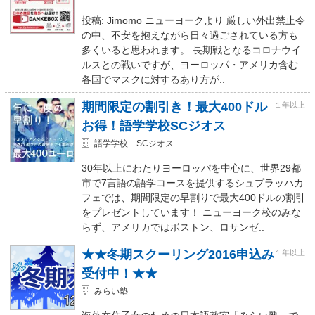
投稿: Jimomo ニューヨークより 厳しい外出禁止令
の中、不安を抱えながら日々過ごされている方も
多くいると思われます。 長期戦となるコロナウイ
ルスとの戦いですが、ヨーロッパ・アメリカ含む
各国でマスクに対するあり方が..
期間限定の割引き！最大400ドル
１年以上
お得！語学学校SCジオス
語学学校 SCジオス
30年以上にわたりヨーロッパを中心に、世界29都
市で7言語の語学コースを提供するシュプラッハカ
フェでは、期間限定の早割りで最大400ドルの割引
をプレゼントしています！ ニューヨーク校のみな
らず、アメリカではボストン、ロサンゼ..
★★冬期スクーリング2016申込み
１年以上
受付中！★★
みらい塾