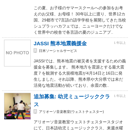
この夏、お子様のサマースクールへの参加をお考
えのお父様、お母様！ 30年以上に渡り、世界12カ
国、29都市で7言語の語学学校を展開してきた当校
シュプラッハカフェでは、ニューヨークだけでな
く世界中の校舎で各言語の夏のジュニアプ..
JASSI 熊本地震義援金
１年以上
日米ソーシャルサービス
JASSIでは、熊本地震の被災者を支援するための義
援金を募集します。 熊本地方を震源とする最大震
度７を観測する大規模地震が4月14日と16日に発
生しました。それ以降、熊本県や大分県では未だ
活発な地震活動が続いており、余震の数..
追加募集: 幼児ミュージッククラ
１年以上
ス
アリオーソ音楽教室(ウェストチェスター)
アリオーソ音楽教室ウェストチェスタースタジオ
にて、日本語幼児ミュージッククラス、来週水曜