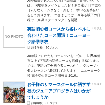
海外在住子女のための日本語教室「みらい塾」で
は、 現地校をメインとしたお子さま達が 日本語を
［ムリなく・ムダなく・楽しく］学べるお手伝い
をしております。 つきましては、今年も以下の日
程で ［冬期スクーリング］を開講..
英語初心者コースから各レベルに
１年以上
合わせたコース開講！ニューヨー
ク語学学校
語学学校 SCジオス
30年以上にわたりヨーロッパを中心に、世界30都
市以上で7言語の語学コースを提供するSCジオス
では、英語の完全初心者コースから、グループ・
個人レッスンも開講しております！ ニューヨーク
校 完全初心者コース開校日 2016..
お子様のサマースクールに語学学
１年以上
校のジュニアプログラムはいかが
でしょうか
語学学校 SCジオス