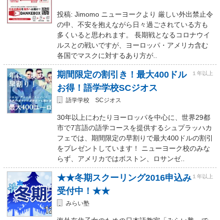
投稿: Jimomo ニューヨークより 厳しい外出禁止令
の中、不安を抱えながら日々過ごされている方も
多くいると思われます。 長期戦となるコロナウイ
ルスとの戦いですが、ヨーロッパ・アメリカ含む
各国でマスクに対するあり方が..
期間限定の割引き！最大400ドル
１年以上
お得！語学学校SCジオス
語学学校 SCジオス
30年以上にわたりヨーロッパを中心に、世界29都
市で7言語の語学コースを提供するシュプラッハカ
フェでは、期間限定の早割りで最大400ドルの割引
をプレゼントしています！ ニューヨーク校のみな
らず、アメリカではボストン、ロサンゼ..
★★冬期スクーリング2016申込み
１年以上
受付中！★★
みらい塾