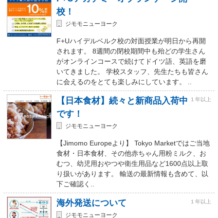
校！
ジモモニューヨーク
F+Uハイデルベルク校の対面授業が明日から再開
されます。 8週間の閉校期間中も殆どの学生さん
がオンラインコースで続けてドイツ語、英語を磨
いてきました。 学校スタッフ、先生たちも皆さん
に会えるのをとても楽しみにしています。 ..
【日本食材】続々と新商品入荷中
１年以上
です！
ジモモニューヨーク
【Jimomo Europeより】 Tokyo Marketではご当地
食材・日本食材、その他赤ちゃん用粉ミルク、お
むつ、幼児用おやつや衛生用品など1600点以上取
り扱いがあります。 輸送の最新情報も含めて、以
下ご確認く..
海外発送について
１年以上
ジモモニューヨーク