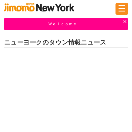
☰
ログイン
新規登録
Ｗｅｌｃｏｍｅ！
ニューヨークのタウン情報ニュース
掲示板
タウン情報
教えて！
ニュース
イベント
求人
物件
習い事