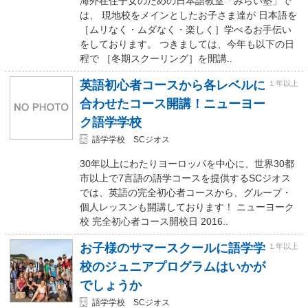
海外在住子女のための日本語教室「みらい塾」で
は、 現地校をメインとしたお子さま達が 日本語を
［ムリなく・ムダなく・楽しく］学べるお手伝い
をしております。 つきましては、今年も以下の日
程で ［冬期スクーリング］を開講..
英語初心者コースから各レベルに
１年以上
合わせたコース開講！ニューヨー
ク語学学校
語学学校 SCジオス
30年以上にわたりヨーロッパを中心に、世界30都
市以上で7言語の語学コースを提供するSCジオス
では、英語の完全初心者コースから、グループ・
個人レッスンも開講しております！ ニューヨーク
校 完全初心者コース開校日 2016..
お子様のサマースクールに語学学
１年以上
校のジュニアプログラムはいかが
でしょうか
語学学校 SCジオス