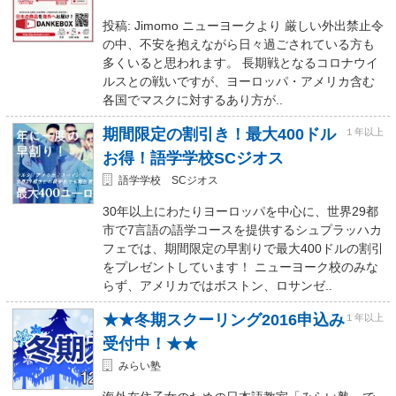
投稿: Jimomo ニューヨークより 厳しい外出禁止令
の中、不安を抱えながら日々過ごされている方も
多くいると思われます。 長期戦となるコロナウイ
ルスとの戦いですが、ヨーロッパ・アメリカ含む
各国でマスクに対するあり方が..
期間限定の割引き！最大400ドル
１年以上
お得！語学学校SCジオス
語学学校 SCジオス
30年以上にわたりヨーロッパを中心に、世界29都
市で7言語の語学コースを提供するシュプラッハカ
フェでは、期間限定の早割りで最大400ドルの割引
をプレゼントしています！ ニューヨーク校のみな
らず、アメリカではボストン、ロサンゼ..
★★冬期スクーリング2016申込み
１年以上
受付中！★★
みらい塾