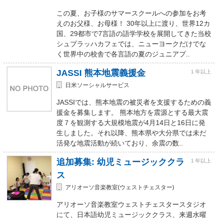
この夏、お子様のサマースクールへの参加をお考
えのお父様、お母様！ 30年以上に渡り、世界12カ
国、29都市で7言語の語学学校を展開してきた当校
シュプラッハカフェでは、ニューヨークだけでな
く世界中の校舎で各言語の夏のジュニアプ..
JASSI 熊本地震義援金
１年以上
日米ソーシャルサービス
JASSIでは、熊本地震の被災者を支援するための義
援金を募集します。 熊本地方を震源とする最大震
度７を観測する大規模地震が4月14日と16日に発
生しました。それ以降、熊本県や大分県では未だ
活発な地震活動が続いており、余震の数..
追加募集: 幼児ミュージッククラ
１年以上
ス
アリオーソ音楽教室(ウェストチェスター)
アリオーソ音楽教室ウェストチェスタースタジオ
にて、日本語幼児ミュージッククラス、来週水曜