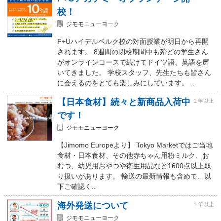
校！
ジモモニューヨーク
F+Uハイデルベルク校の対面授業が明日から再開
されます。 8週間の閉校期間中も殆どの学生さん
がオンラインコースで続けてドイツ語、英語を磨
いてきました。 学校スタッフ、先生たちも皆さん
に会えるのをとても楽しみにしています。 ..
【日本食材】続々と新商品入荷中
１年以上
です！
ジモモニューヨーク
【Jimomo Europeより】 Tokyo Marketではご当地
食材・日本食材、その他赤ちゃん用粉ミルク、お
むつ、幼児用おやつや衛生用品など1600点以上取
り扱いがあります。 輸送の最新情報も含めて、以
下ご確認く..
海外発送について
１年以上
ジモモニューヨーク