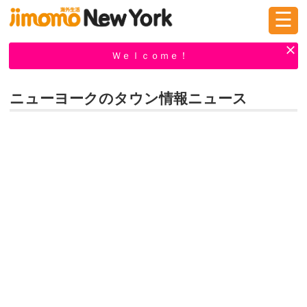
☰
ログイン
新規登録
Ｗｅｌｃｏｍｅ！
ニューヨークのタウン情報ニュース
掲示板
タウン情報
教えて！
ニュース
イベント
求人
物件
習い事