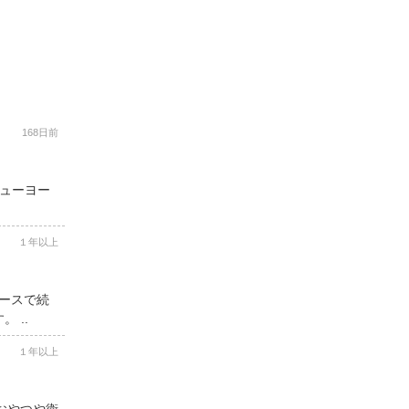
168日前
ニューヨー
１年以上
コースで続
 ..
１年以上
用おやつや衛