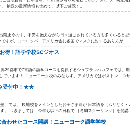
す。 輸送の最新情報も含めて、以下ご確認く..
厳しい外出禁止令の中、不安を抱えながら日々過ごされている方も多くいると
いですが、ヨーロッパ・アメリカ含む各国でマスクに対するあり方が..
ルお得！語学学校SCジオス
世界29都市で7言語の語学コースを提供するシュプラッハカフェでは、
しています！ ニューヨーク校のみならず、アメリカではボストン、ロサン
込み受付中！★★
塾」では、 現地校をメインとしたお子さま達が 日本語を［ムリなく・
す。 つきましては、今年も以下の日程で ［冬期スクーリング］を開講.
に合わせたコース開講！ニューヨーク語学学校