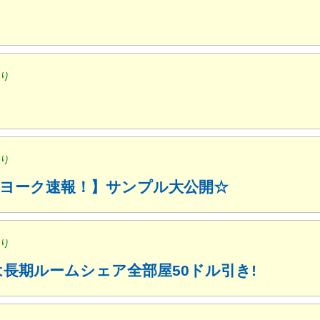
便り
便り
ューヨーク速報！】サンプル大公開☆
便り
月は長期ルームシェア全部屋50ドル引き!