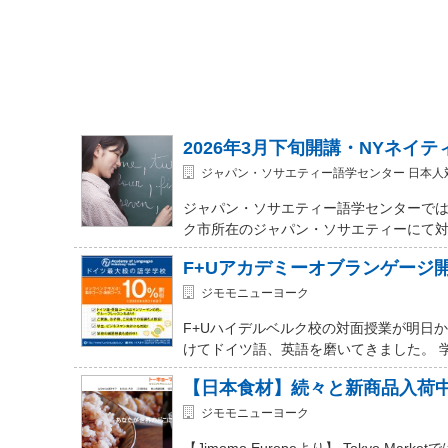
2026年3月下旬開講・NYネイ
ジャパン・ソサエティー語学センター 日本人
ジャパン・ソサエティー語学センターでは
ク市所在のジャパン・ソサエティーにて対面式 (In-
F+Uアカデミーオブランゲージ
ジモモニューヨーク
F+Uハイデルベルク校の対面授業が明日
けてドイツ語、英語を磨いてきました。 
【日本食材】続々と新商品入荷
ジモモニューヨーク
【Jimomo Europeより】 Tokyo