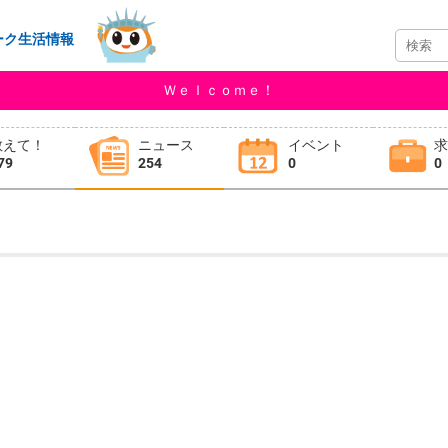
ーク生活情報
Ｗｅｌｃｏｍｅ！
教えて！
ニュース
イベント
79
254
0
0