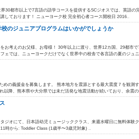
世界30都市以上で7言語の語学コースを提供するSCジオスでは、英語の
しております！ ニューヨーク校 完全初心者コース開校日 2016..
学校のジュニアプログラムはいかがでしょうか
お考えのお父様、お母様！ 30年以上に渡り、世界12カ国、29都市で
フェでは、ニューヨークだけでなく世界中の校舎で各言語の夏のジュニア
するための義援金を募集します。 熊本地方を震源とする最大震度７を観測
それ以降、熊本県や大分県では未だ活発な地震活動が続いており、余震の数
ス
スタジオにて、日本語幼児ミュージッククラス、来週水曜日に無料体験
ら: Toddler Class (1歳半〜3歳児対象) ..