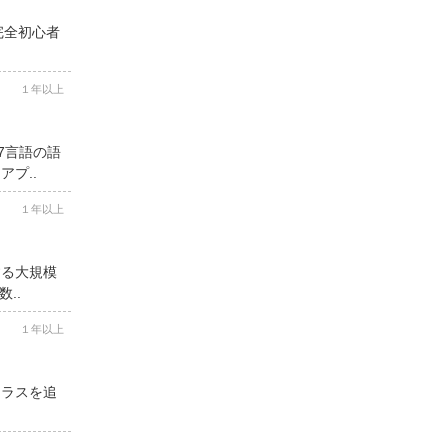
完全初心者
１年以上
7言語の語
プ..
１年以上
する大規模
..
１年以上
クラスを追