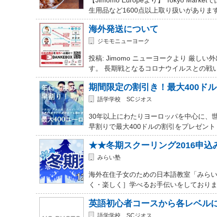
生用品など1600点以上取り扱いがありま
海外発送について
ジモモニューヨーク
投稿: Jimomo ニューヨークより 
す。 長期戦となるコロナウイルスとの戦
期間限定の割引き！最大400ド
語学学校 SCジオス
30年以上にわたりヨーロッパを中心に、
早割りで最大400ドルの割引をプレゼント
★★冬期スクーリング2016申
みらい塾
海外在住子女のための日本語教室「みらい
く・楽しく］学べるお手伝いをしておりま
英語初心者コースから各レベル
語学学校 SCジオス