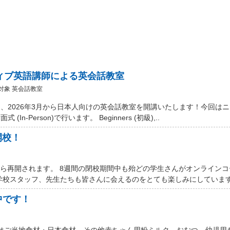
ティブ英語講師による英会話教室
対象 英会話教室
、2026年3月から日本人向けの英会話教室を開講いたします！今回は
Person)で行います。 Beginners (初級),..
開校！
から再開されます。 8週間の閉校期間中も殆どの学生さんがオンライン
学校スタッフ、先生たちも皆さんに会えるのをとても楽しみにしています。
中です！
 Marketではご当地食材・日本食材、その他赤ちゃん用粉ミルク、おむつ、幼児