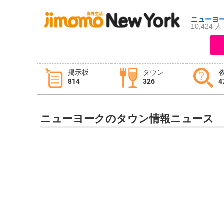
ニューヨ
10,424 人
ログイン
新規登録
掲示板
タウン
814
326
4
掲示板
タウン情報
教えて！
ニューヨークのタウン情報ニュース
ニュース
イベント
求人
物件
習い事