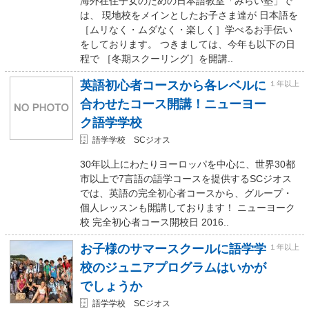
海外在住子女のための日本語教室「みらい塾」で
は、 現地校をメインとしたお子さま達が 日本語を
［ムリなく・ムダなく・楽しく］学べるお手伝い
をしております。 つきましては、今年も以下の日
程で ［冬期スクーリング］を開講..
英語初心者コースから各レベルに
１年以上
合わせたコース開講！ニューヨー
ク語学学校
語学学校 SCジオス
30年以上にわたりヨーロッパを中心に、世界30都
市以上で7言語の語学コースを提供するSCジオス
では、英語の完全初心者コースから、グループ・
個人レッスンも開講しております！ ニューヨーク
校 完全初心者コース開校日 2016..
お子様のサマースクールに語学学
１年以上
校のジュニアプログラムはいかが
でしょうか
語学学校 SCジオス