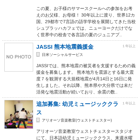
この夏、お子様のサマースクールへの参加をお考
えのお父様、お母様！ 30年以上に渡り、世界12カ
国、29都市で7言語の語学学校を展開してきた当校
シュプラッハカフェでは、ニューヨークだけでな
く世界中の校舎で各言語の夏のジュニアプ..
JASSI 熊本地震義援金
１年以上
日米ソーシャルサービス
JASSIでは、熊本地震の被災者を支援するための義
援金を募集します。 熊本地方を震源とする最大震
度７を観測する大規模地震が4月14日と16日に発
生しました。それ以降、熊本県や大分県では未だ
活発な地震活動が続いており、余震の数..
追加募集: 幼児ミュージッククラ
１年以上
ス
アリオーソ音楽教室(ウェストチェスター)
アリオーソ音楽教室ウェストチェスタースタジオ
にて、日本語幼児ミュージッククラス、来週水曜