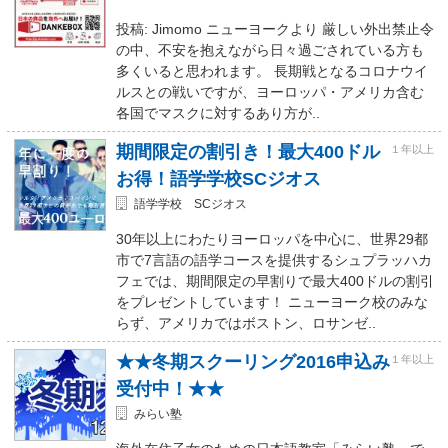
投稿: Jimomo ニューヨークより 厳しい外出禁止令
の中、不安を抱えながら日々過ごされている方も
多くいると思われます。 長期戦となるコロナウイ
ルスとの戦いですが、ヨーロッパ・アメリカ含む
各国でマスクに対するあり方が..
期間限定の割引き！最大400ドル
１年以上
お得！語学学校SCジオス
語学学校 SCジオス
30年以上にわたりヨーロッパを中心に、世界29都
市で7言語の語学コースを提供するシュプラッハカ
フェでは、期間限定の早割りで最大400ドルの割引
をプレゼントしています！ ニューヨーク校のみな
らず、アメリカではボストン、ロサンゼ..
★★冬期スクーリング2016申込み
１年以上
受付中！★★
みらい塾