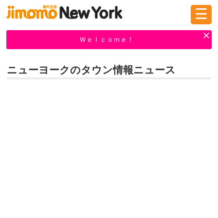
☰
ログイン
新規登録
Ｗｅｌｃｏｍｅ！
ニューヨークのタウン情報ニュース
掲示板
タウン情報
教えて！
ニュース
イベント
求人
物件
習い事