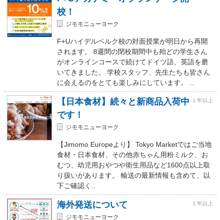
校！
ジモモニューヨーク
F+Uハイデルベルク校の対面授業が明日から再開
されます。 8週間の閉校期間中も殆どの学生さん
がオンラインコースで続けてドイツ語、英語を磨
いてきました。 学校スタッフ、先生たちも皆さん
に会えるのをとても楽しみにしています。 ..
【日本食材】続々と新商品入荷中
１年以上
です！
ジモモニューヨーク
【Jimomo Europeより】 Tokyo Marketではご当地
食材・日本食材、その他赤ちゃん用粉ミルク、お
むつ、幼児用おやつや衛生用品など1600点以上取
り扱いがあります。 輸送の最新情報も含めて、以
下ご確認く..
海外発送について
１年以上
ジモモニューヨーク