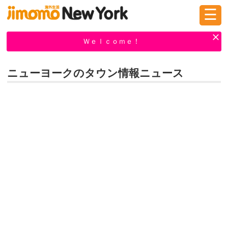
☰
ログイン
新規登録
Ｗｅｌｃｏｍｅ！
ニューヨークのタウン情報ニュース
掲示板
タウン情報
教えて！
ニュース
イベント
求人
物件
習い事