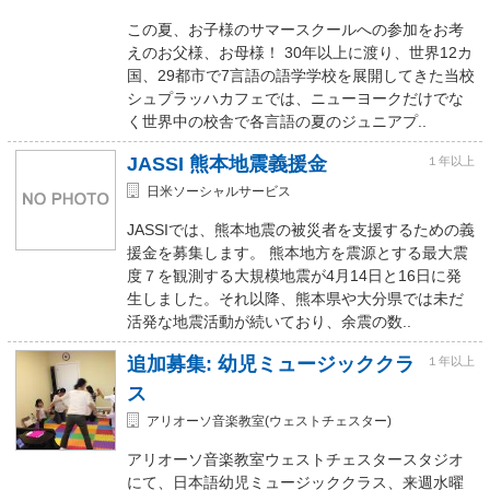
この夏、お子様のサマースクールへの参加をお考
えのお父様、お母様！ 30年以上に渡り、世界12カ
国、29都市で7言語の語学学校を展開してきた当校
シュプラッハカフェでは、ニューヨークだけでな
く世界中の校舎で各言語の夏のジュニアプ..
JASSI 熊本地震義援金
１年以上
日米ソーシャルサービス
JASSIでは、熊本地震の被災者を支援するための義
援金を募集します。 熊本地方を震源とする最大震
度７を観測する大規模地震が4月14日と16日に発
生しました。それ以降、熊本県や大分県では未だ
活発な地震活動が続いており、余震の数..
追加募集: 幼児ミュージッククラ
１年以上
ス
アリオーソ音楽教室(ウェストチェスター)
アリオーソ音楽教室ウェストチェスタースタジオ
にて、日本語幼児ミュージッククラス、来週水曜