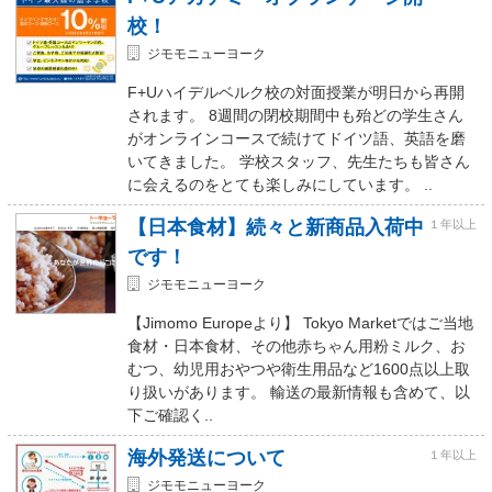
校！
ジモモニューヨーク
F+Uハイデルベルク校の対面授業が明日から再開
されます。 8週間の閉校期間中も殆どの学生さん
がオンラインコースで続けてドイツ語、英語を磨
いてきました。 学校スタッフ、先生たちも皆さん
に会えるのをとても楽しみにしています。 ..
【日本食材】続々と新商品入荷中
１年以上
です！
ジモモニューヨーク
【Jimomo Europeより】 Tokyo Marketではご当地
食材・日本食材、その他赤ちゃん用粉ミルク、お
むつ、幼児用おやつや衛生用品など1600点以上取
り扱いがあります。 輸送の最新情報も含めて、以
下ご確認く..
海外発送について
１年以上
ジモモニューヨーク