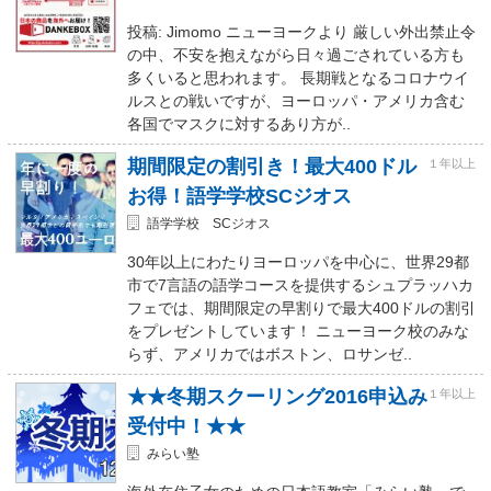
投稿: Jimomo ニューヨークより 厳しい外出禁止令
の中、不安を抱えながら日々過ごされている方も
多くいると思われます。 長期戦となるコロナウイ
ルスとの戦いですが、ヨーロッパ・アメリカ含む
各国でマスクに対するあり方が..
期間限定の割引き！最大400ドル
１年以上
お得！語学学校SCジオス
語学学校 SCジオス
30年以上にわたりヨーロッパを中心に、世界29都
市で7言語の語学コースを提供するシュプラッハカ
フェでは、期間限定の早割りで最大400ドルの割引
をプレゼントしています！ ニューヨーク校のみな
らず、アメリカではボストン、ロサンゼ..
★★冬期スクーリング2016申込み
１年以上
受付中！★★
みらい塾