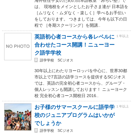
海外在住子女のための日本語教室「みらい塾」で
は、 現地校をメインとしたお子さま達が 日本語を
［ムリなく・ムダなく・楽しく］学べるお手伝い
をしております。 つきましては、今年も以下の日
程で ［冬期スクーリング］を開講..
英語初心者コースから各レベルに
１年以上
合わせたコース開講！ニューヨー
ク語学学校
語学学校 SCジオス
30年以上にわたりヨーロッパを中心に、世界30都
市以上で7言語の語学コースを提供するSCジオス
では、英語の完全初心者コースから、グループ・
個人レッスンも開講しております！ ニューヨーク
校 完全初心者コース開校日 2016..
お子様のサマースクールに語学学
１年以上
校のジュニアプログラムはいかが
でしょうか
語学学校 SCジオス