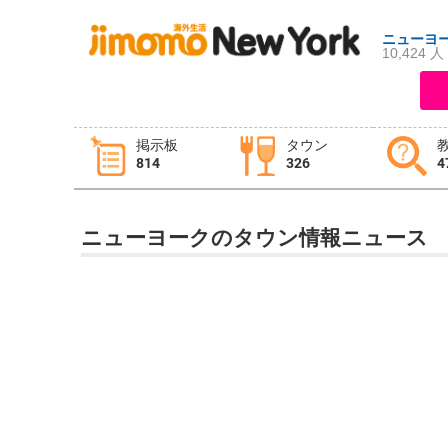
ニューヨ
10,424 人
ログイン
新規登録
掲示板
タウン
814
326
4
掲示板
タウン情報
教えて！
ニューヨークのタウン情報ニュース
ニュース
イベント
求人
物件
習い事