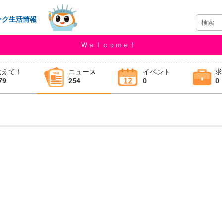
ーク生活情報
Ｗｅｌｃｏｍｅ！
教えて！
ニュース
イベント
79
254
0
0