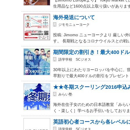
生用品など1600点以上取り扱いがありま
海外発送について
ジモモニューヨーク
投稿: Jimomo ニューヨークより 
す。 長期戦となるコロナウイルスとの戦
期間限定の割引き！最大400ド
語学学校 SCジオス
30年以上にわたりヨーロッパを中心に、
早割りで最大400ドルの割引をプレゼント
★★冬期スクーリング2016申
みらい塾
海外在住子女のための日本語教室「みらい
く・楽しく］学べるお手伝いをしておりま
英語初心者コースから各レベル
語学学校 SCジオス