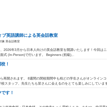
ティブ英語講師による英会話教室
対象 英会話教室
、2026年3月から日本人向けの英会話教室を開講いたします！今回は
Person)で行います。 Beginners (初級),..
開校！
から再開されます。 8週間の閉校期間中も殆どの学生さんがオンライン
学校スタッフ、先生たちも皆さんに会えるのをとても楽しみにしています。
中です！
 Marketではご当地食材・日本食材、その他赤ちゃん用粉ミルク、おむつ、幼児