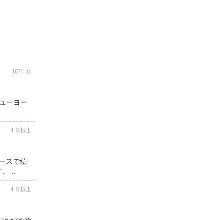
167日前
ニューヨー
１年以上
コースで続
 ..
１年以上
用おやつや衛