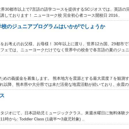
世界30都市以上で7言語の語学コースを提供するSCジオスでは、英語の
しております！ ニューヨーク校 完全初心者コース開校日 2016..
学校のジュニアプログラムはいかがでしょうか
お考えのお父様、お母様！ 30年以上に渡り、世界12カ国、29都市で
フェでは、ニューヨークだけでなく世界中の校舎で各言語の夏のジュニア
するための義援金を募集します。 熊本地方を震源とする最大震度７を観測
それ以降、熊本県や大分県では未だ活発な地震活動が続いており、余震の数
ス
スタジオにて、日本語幼児ミュージッククラス、来週水曜日に無料体験
ら: Toddler Class (1歳半〜3歳児対象) ..