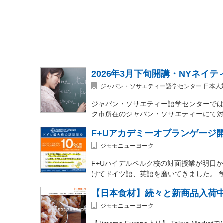
2026年3月下旬開講・NYネイ
ジャパン・ソサエティー語学センター 日本人
ジャパン・ソサエティー語学センターでは
ク市所在のジャパン・ソサエティーにて対面式 (In-
F+Uアカデミーオブランゲージ
ジモモニューヨーク
F+Uハイデルベルク校の対面授業が明日
けてドイツ語、英語を磨いてきました。 
【日本食材】続々と新商品入荷
ジモモニューヨーク
【Jimomo Europeより】 Tokyo