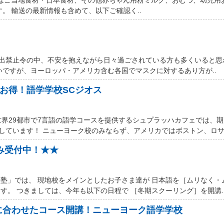
す。 輸送の最新情報も含めて、以下ご確認く..
厳しい外出禁止令の中、不安を抱えながら日々過ごされている方も多くいると
いですが、ヨーロッパ・アメリカ含む各国でマスクに対するあり方が..
ルお得！語学学校SCジオス
世界29都市で7言語の語学コースを提供するシュプラッハカフェでは、
しています！ ニューヨーク校のみならず、アメリカではボストン、ロサン
込み受付中！★★
塾」では、 現地校をメインとしたお子さま達が 日本語を［ムリなく・
す。 つきましては、今年も以下の日程で ［冬期スクーリング］を開講.
に合わせたコース開講！ニューヨーク語学学校