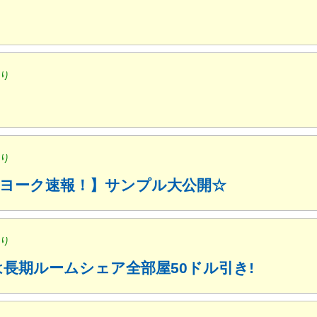
便り
便り
ューヨーク速報！】サンプル大公開☆
便り
月は長期ルームシェア全部屋50ドル引き!