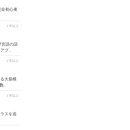
完全初心者
１年以上
7言語の語
プ..
１年以上
する大規模
..
１年以上
クラスを追