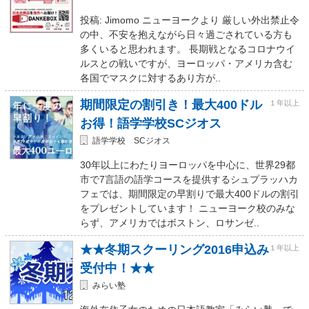
投稿: Jimomo ニューヨークより 厳しい外出禁止令
の中、不安を抱えながら日々過ごされている方も
多くいると思われます。 長期戦となるコロナウイ
ルスとの戦いですが、ヨーロッパ・アメリカ含む
各国でマスクに対するあり方が..
期間限定の割引き！最大400ドル
１年以上
お得！語学学校SCジオス
語学学校 SCジオス
30年以上にわたりヨーロッパを中心に、世界29都
市で7言語の語学コースを提供するシュプラッハカ
フェでは、期間限定の早割りで最大400ドルの割引
をプレゼントしています！ ニューヨーク校のみな
らず、アメリカではボストン、ロサンゼ..
★★冬期スクーリング2016申込み
１年以上
受付中！★★
みらい塾