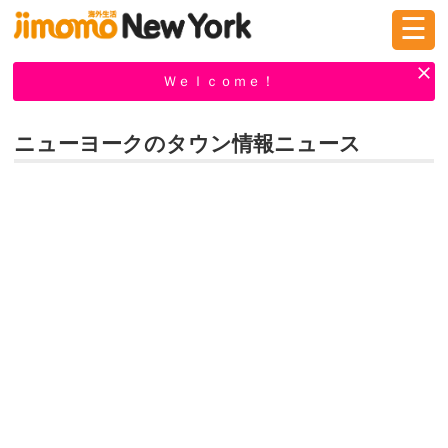
☰
ログイン
新規登録
Ｗｅｌｃｏｍｅ！
ニューヨークのタウン情報ニュース
掲示板
タウン情報
教えて！
ニュース
イベント
求人
物件
習い事