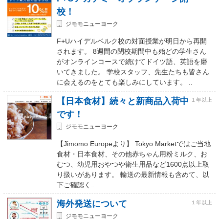
校！
ジモモニューヨーク
F+Uハイデルベルク校の対面授業が明日から再開
されます。 8週間の閉校期間中も殆どの学生さん
がオンラインコースで続けてドイツ語、英語を磨
いてきました。 学校スタッフ、先生たちも皆さん
に会えるのをとても楽しみにしています。 ..
【日本食材】続々と新商品入荷中
１年以上
です！
ジモモニューヨーク
【Jimomo Europeより】 Tokyo Marketではご当地
食材・日本食材、その他赤ちゃん用粉ミルク、お
むつ、幼児用おやつや衛生用品など1600点以上取
り扱いがあります。 輸送の最新情報も含めて、以
下ご確認く..
海外発送について
１年以上
ジモモニューヨーク