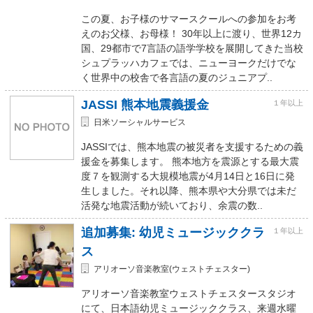
この夏、お子様のサマースクールへの参加をお考
えのお父様、お母様！ 30年以上に渡り、世界12カ
国、29都市で7言語の語学学校を展開してきた当校
シュプラッハカフェでは、ニューヨークだけでな
く世界中の校舎で各言語の夏のジュニアプ..
JASSI 熊本地震義援金
１年以上
日米ソーシャルサービス
JASSIでは、熊本地震の被災者を支援するための義
援金を募集します。 熊本地方を震源とする最大震
度７を観測する大規模地震が4月14日と16日に発
生しました。それ以降、熊本県や大分県では未だ
活発な地震活動が続いており、余震の数..
追加募集: 幼児ミュージッククラ
１年以上
ス
アリオーソ音楽教室(ウェストチェスター)
アリオーソ音楽教室ウェストチェスタースタジオ
にて、日本語幼児ミュージッククラス、来週水曜