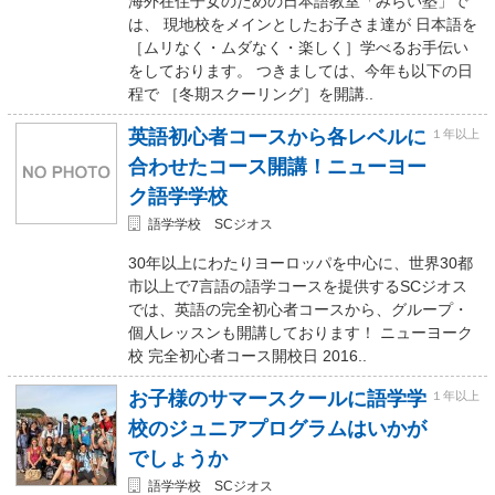
海外在住子女のための日本語教室「みらい塾」で
は、 現地校をメインとしたお子さま達が 日本語を
［ムリなく・ムダなく・楽しく］学べるお手伝い
をしております。 つきましては、今年も以下の日
程で ［冬期スクーリング］を開講..
英語初心者コースから各レベルに
１年以上
合わせたコース開講！ニューヨー
ク語学学校
語学学校 SCジオス
30年以上にわたりヨーロッパを中心に、世界30都
市以上で7言語の語学コースを提供するSCジオス
では、英語の完全初心者コースから、グループ・
個人レッスンも開講しております！ ニューヨーク
校 完全初心者コース開校日 2016..
お子様のサマースクールに語学学
１年以上
校のジュニアプログラムはいかが
でしょうか
語学学校 SCジオス