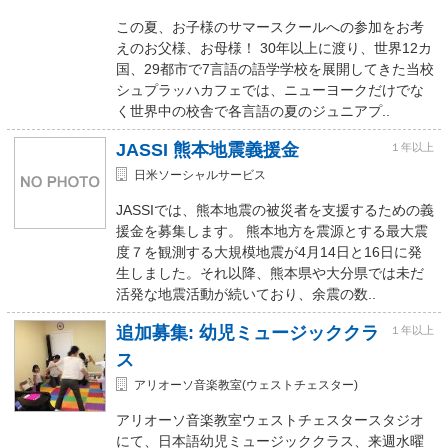
この夏、お子様のサマースクールへの参加をお考
えのお父様、お母様！ 30年以上に渡り、世界12カ
国、29都市で7言語の語学学校を展開してきた当校
シュプラッハカフェでは、ニューヨークだけでな
く世界中の校舎で各言語の夏のジュニアプ..
JASSI 熊本地震義援金
１年以上
日米ソーシャルサービス
JASSIでは、熊本地震の被災者を支援するための義
援金を募集します。 熊本地方を震源とする最大震
度７を観測する大規模地震が4月14日と16日に発
生しました。それ以降、熊本県や大分県では未だ
活発な地震活動が続いており、余震の数..
追加募集: 幼児ミュージッククラ
１年以上
ス
アリオーソ音楽教室(ウェストチェスター)
アリオーソ音楽教室ウェストチェスタースタジオ
にて、日本語幼児ミュージッククラス、来週水曜