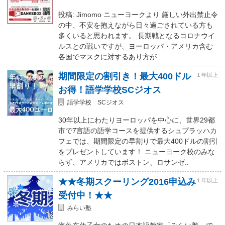
投稿: Jimomo ニューヨークより 厳しい外出禁止令
の中、不安を抱えながら日々過ごされている方も
多くいると思われます。 長期戦となるコロナウイ
ルスとの戦いですが、ヨーロッパ・アメリカ含む
各国でマスクに対するあり方が..
期間限定の割引き！最大400ドル
１年以上
お得！語学学校SCジオス
語学学校 SCジオス
30年以上にわたりヨーロッパを中心に、世界29都
市で7言語の語学コースを提供するシュプラッハカ
フェでは、期間限定の早割りで最大400ドルの割引
をプレゼントしています！ ニューヨーク校のみな
らず、アメリカではボストン、ロサンゼ..
★★冬期スクーリング2016申込み
１年以上
受付中！★★
みらい塾