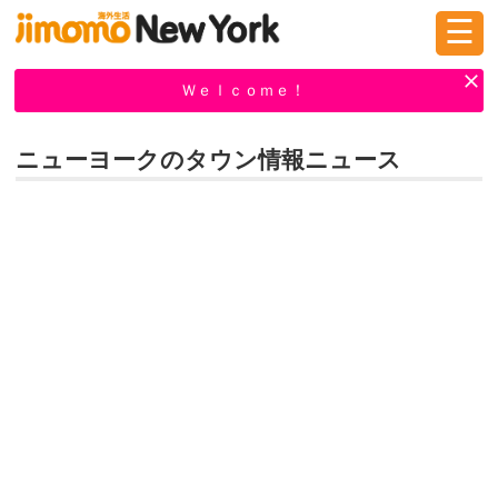
☰
ログイン
新規登録
Ｗｅｌｃｏｍｅ！
ニューヨークのタウン情報ニュース
掲示板
タウン情報
教えて！
ニュース
イベント
求人
物件
習い事