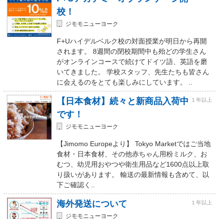
校！
ジモモニューヨーク
F+Uハイデルベルク校の対面授業が明日から再開
されます。 8週間の閉校期間中も殆どの学生さん
がオンラインコースで続けてドイツ語、英語を磨
いてきました。 学校スタッフ、先生たちも皆さん
に会えるのをとても楽しみにしています。 ..
【日本食材】続々と新商品入荷中
１年以上
です！
ジモモニューヨーク
【Jimomo Europeより】 Tokyo Marketではご当地
食材・日本食材、その他赤ちゃん用粉ミルク、お
むつ、幼児用おやつや衛生用品など1600点以上取
り扱いがあります。 輸送の最新情報も含めて、以
下ご確認く..
海外発送について
１年以上
ジモモニューヨーク