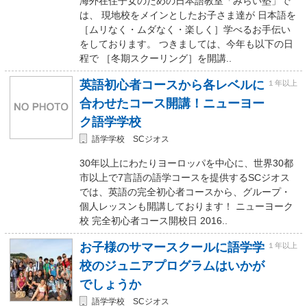
海外在住子女のための日本語教室「みらい塾」で
は、 現地校をメインとしたお子さま達が 日本語を
［ムリなく・ムダなく・楽しく］学べるお手伝い
をしております。 つきましては、今年も以下の日
程で ［冬期スクーリング］を開講..
英語初心者コースから各レベルに
１年以上
合わせたコース開講！ニューヨー
ク語学学校
語学学校 SCジオス
30年以上にわたりヨーロッパを中心に、世界30都
市以上で7言語の語学コースを提供するSCジオス
では、英語の完全初心者コースから、グループ・
個人レッスンも開講しております！ ニューヨーク
校 完全初心者コース開校日 2016..
お子様のサマースクールに語学学
１年以上
校のジュニアプログラムはいかが
でしょうか
語学学校 SCジオス