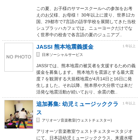
この夏、お子様のサマースクールへの参加をお考
えのお父様、お母様！ 30年以上に渡り、世界12カ
国、29都市で7言語の語学学校を展開してきた当校
シュプラッハカフェでは、ニューヨークだけでな
く世界中の校舎で各言語の夏のジュニアプ..
JASSI 熊本地震義援金
１年以上
日米ソーシャルサービス
JASSIでは、熊本地震の被災者を支援するための義
援金を募集します。 熊本地方を震源とする最大震
度７を観測する大規模地震が4月14日と16日に発
生しました。それ以降、熊本県や大分県では未だ
活発な地震活動が続いており、余震の数..
追加募集: 幼児ミュージッククラ
１年以上
ス
アリオーソ音楽教室(ウェストチェスター)
アリオーソ音楽教室ウェストチェスタースタジオ
にて、日本語幼児ミュージッククラス、来週水曜