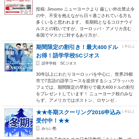
投稿: Jimomo ニューヨークより 厳しい外出禁止令
の中、不安を抱えながら日々過ごされている方も
多くいると思われます。 長期戦となるコロナウイ
ルスとの戦いですが、ヨーロッパ・アメリカ含む
各国でマスクに対するあり方が..
期間限定の割引き！最大400ドル
１年以上
お得！語学学校SCジオス
語学学校 SCジオス
30年以上にわたりヨーロッパを中心に、世界29都
市で7言語の語学コースを提供するシュプラッハカ
フェでは、期間限定の早割りで最大400ドルの割引
をプレゼントしています！ ニューヨーク校のみな
らず、アメリカではボストン、ロサンゼ..
★★冬期スクーリング2016申込み
１年以上
受付中！★★
みらい塾