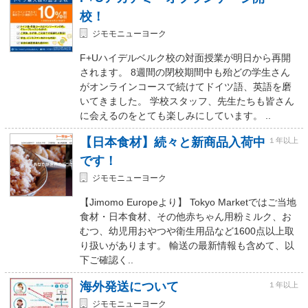
校！
ジモモニューヨーク
F+Uハイデルベルク校の対面授業が明日から再開
されます。 8週間の閉校期間中も殆どの学生さん
がオンラインコースで続けてドイツ語、英語を磨
いてきました。 学校スタッフ、先生たちも皆さん
に会えるのをとても楽しみにしています。 ..
【日本食材】続々と新商品入荷中
１年以上
です！
ジモモニューヨーク
【Jimomo Europeより】 Tokyo Marketではご当地
食材・日本食材、その他赤ちゃん用粉ミルク、お
むつ、幼児用おやつや衛生用品など1600点以上取
り扱いがあります。 輸送の最新情報も含めて、以
下ご確認く..
海外発送について
１年以上
ジモモニューヨーク