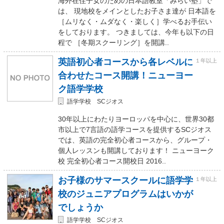
海外在住子女のための日本語教室「みらい塾」で
は、 現地校をメインとしたお子さま達が 日本語を
［ムリなく・ムダなく・楽しく］学べるお手伝い
をしております。 つきましては、今年も以下の日
程で ［冬期スクーリング］を開講..
英語初心者コースから各レベルに
１年以上
合わせたコース開講！ニューヨー
ク語学学校
語学学校 SCジオス
30年以上にわたりヨーロッパを中心に、世界30都
市以上で7言語の語学コースを提供するSCジオス
では、英語の完全初心者コースから、グループ・
個人レッスンも開講しております！ ニューヨーク
校 完全初心者コース開校日 2016..
お子様のサマースクールに語学学
１年以上
校のジュニアプログラムはいかが
でしょうか
語学学校 SCジオス