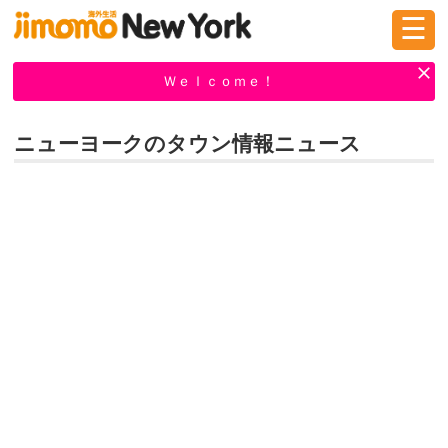
☰
ログイン
新規登録
Ｗｅｌｃｏｍｅ！
ニューヨークのタウン情報ニュース
掲示板
タウン情報
教えて！
ニュース
イベント
求人
物件
習い事