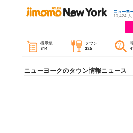
ニューヨ
10,424 人
ログイン
新規登録
掲示板
タウン
814
326
4
掲示板
タウン情報
教えて！
ニューヨークのタウン情報ニュース
ニュース
イベント
求人
物件
習い事