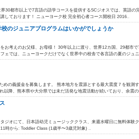
世界30都市以上で7言語の語学コースを提供するSCジオスでは、英語の
しております！ ニューヨーク校 完全初心者コース開校日 2016..
学校のジュニアプログラムはいかがでしょうか
お考えのお父様、お母様！ 30年以上に渡り、世界12カ国、29都市で
フェでは、ニューヨークだけでなく世界中の校舎で各言語の夏のジュニア
するための義援金を募集します。 熊本地方を震源とする最大震度７を観測
それ以降、熊本県や大分県では未だ活発な地震活動が続いており、余震の数
ス
スタジオにて、日本語幼児ミュージッククラス、来週水曜日に無料体験
ら: Toddler Class (1歳半〜3歳児対象) ..