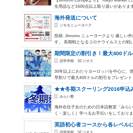
生用品など1600点以上取り扱いがありま
海外発送について
ジモモニューヨーク
投稿: Jimomo ニューヨークより 
す。 長期戦となるコロナウイルスとの戦
期間限定の割引き！最大400ド
語学学校 SCジオス
30年以上にわたりヨーロッパを中心に、
早割りで最大400ドルの割引をプレゼント
★★冬期スクーリング2016申
みらい塾
海外在住子女のための日本語教室「みらい
く・楽しく］学べるお手伝いをしておりま
英語初心者コースから各レベル
語学学校 SCジオス