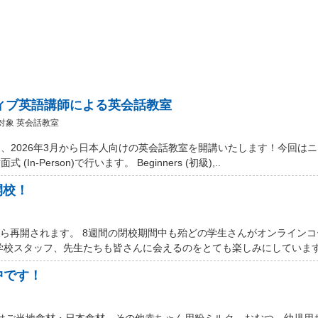
ティブ英語講師による英会話教室
対象 英会話教室
、2026年3月から日本人向けの英会話教室を開講いたします！今回は
Person)で行います。 Beginners (初級),..
開校！
から再開されます。 8週間の閉校期間中も殆どの学生さんがオンライン
学校スタッフ、先生たちも皆さんに会えるのをとても楽しみにしています。
中です！
 Marketではご当地食材・日本食材、その他赤ちゃん用粉ミルク、おむつ、幼児