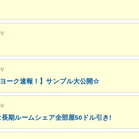
便り
便り
ューヨーク速報！】サンプル大公開☆
便り
月は長期ルームシェア全部屋50ドル引き!