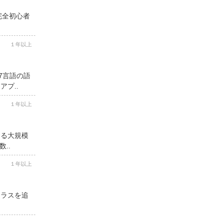
完全初心者
１年以上
7言語の語
プ..
１年以上
する大規模
..
１年以上
クラスを追