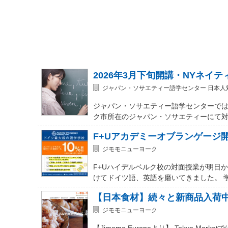
2026年3月下旬開講・NYネイ
ジャパン・ソサエティー語学センター 日本人
ジャパン・ソサエティー語学センターでは
ク市所在のジャパン・ソサエティーにて対面式 (In-
F+Uアカデミーオブランゲージ
ジモモニューヨーク
F+Uハイデルベルク校の対面授業が明日
けてドイツ語、英語を磨いてきました。 
【日本食材】続々と新商品入荷
ジモモニューヨーク
【Jimomo Europeより】 Tokyo