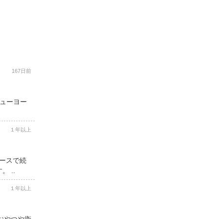
167日前
ニューヨー
１年以上
コースで続
 ..
１年以上
用おやつや衛