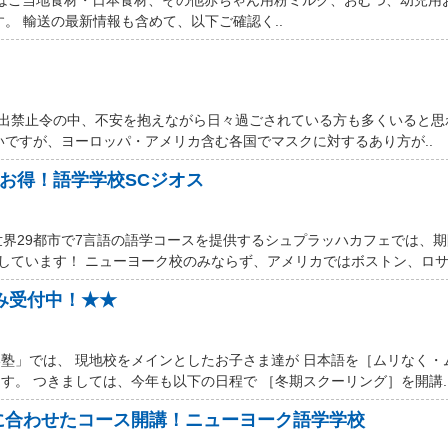
す。 輸送の最新情報も含めて、以下ご確認く..
厳しい外出禁止令の中、不安を抱えながら日々過ごされている方も多くいると
いですが、ヨーロッパ・アメリカ含む各国でマスクに対するあり方が..
ルお得！語学学校SCジオス
世界29都市で7言語の語学コースを提供するシュプラッハカフェでは、
しています！ ニューヨーク校のみならず、アメリカではボストン、ロサン
込み受付中！★★
塾」では、 現地校をメインとしたお子さま達が 日本語を［ムリなく・
す。 つきましては、今年も以下の日程で ［冬期スクーリング］を開講.
に合わせたコース開講！ニューヨーク語学学校