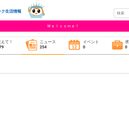
ーク生活情報
Ｗｅｌｃｏｍｅ！
教えて！
ニュース
イベント
79
254
0
0