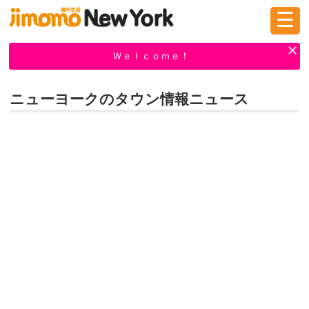
☰
ログイン
新規登録
Ｗｅｌｃｏｍｅ！
ニューヨークのタウン情報ニュース
掲示板
タウン情報
教えて！
ニュース
イベント
求人
物件
習い事