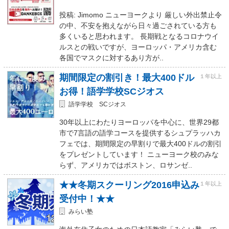
投稿: Jimomo ニューヨークより 厳しい外出禁止令
の中、不安を抱えながら日々過ごされている方も
多くいると思われます。 長期戦となるコロナウイ
ルスとの戦いですが、ヨーロッパ・アメリカ含む
各国でマスクに対するあり方が..
期間限定の割引き！最大400ドル
１年以上
お得！語学学校SCジオス
語学学校 SCジオス
30年以上にわたりヨーロッパを中心に、世界29都
市で7言語の語学コースを提供するシュプラッハカ
フェでは、期間限定の早割りで最大400ドルの割引
をプレゼントしています！ ニューヨーク校のみな
らず、アメリカではボストン、ロサンゼ..
★★冬期スクーリング2016申込み
１年以上
受付中！★★
みらい塾