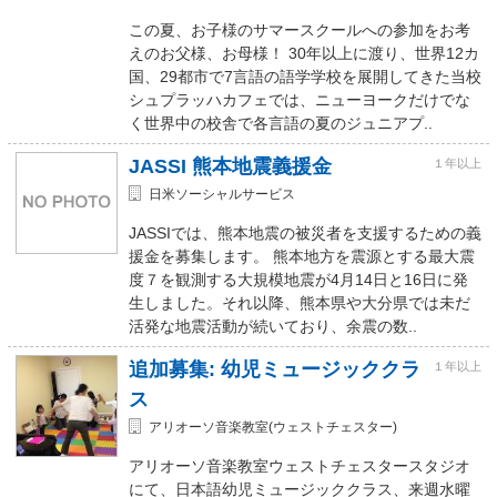
この夏、お子様のサマースクールへの参加をお考
えのお父様、お母様！ 30年以上に渡り、世界12カ
国、29都市で7言語の語学学校を展開してきた当校
シュプラッハカフェでは、ニューヨークだけでな
く世界中の校舎で各言語の夏のジュニアプ..
JASSI 熊本地震義援金
１年以上
日米ソーシャルサービス
JASSIでは、熊本地震の被災者を支援するための義
援金を募集します。 熊本地方を震源とする最大震
度７を観測する大規模地震が4月14日と16日に発
生しました。それ以降、熊本県や大分県では未だ
活発な地震活動が続いており、余震の数..
追加募集: 幼児ミュージッククラ
１年以上
ス
アリオーソ音楽教室(ウェストチェスター)
アリオーソ音楽教室ウェストチェスタースタジオ
にて、日本語幼児ミュージッククラス、来週水曜