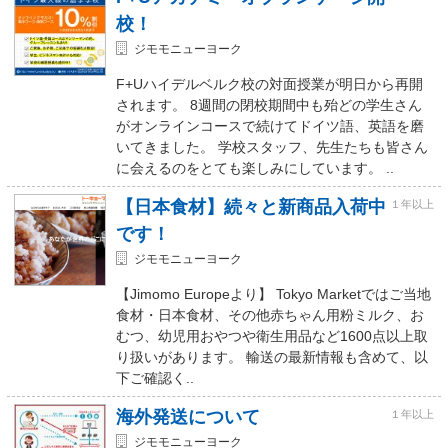
校！
ジモモニューヨーク
F+Uハイデルベルク校の対面授業が明日から再開
されます。 8週間の閉校期間中も殆どの学生さん
がオンラインコースで続けてドイツ語、英語を磨
いてきました。 学校スタッフ、先生たちも皆さん
に会えるのをとても楽しみにしています。 ..
【日本食材】続々と新商品入荷中
１年以上
です！
ジモモニューヨーク
【Jimomo Europeより】 Tokyo Marketではご当地
食材・日本食材、その他赤ちゃん用粉ミルク、お
むつ、幼児用おやつや衛生用品など1600点以上取
り扱いがあります。 輸送の最新情報も含めて、以
下ご確認く..
海外発送について
１年以上
ジモモニューヨーク