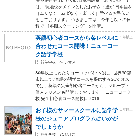
海外在住子女のための日本語教室「みらい塾」で
は、 現地校をメインとしたお子さま達が 日本語を
［ムリなく・ムダなく・楽しく］学べるお手伝い
をしております。 つきましては、今年も以下の日
程で ［冬期スクーリング］を開講..
英語初心者コースから各レベルに
１年以上
合わせたコース開講！ニューヨー
ク語学学校
語学学校 SCジオス
30年以上にわたりヨーロッパを中心に、世界30都
市以上で7言語の語学コースを提供するSCジオス
では、英語の完全初心者コースから、グループ・
個人レッスンも開講しております！ ニューヨーク
校 完全初心者コース開校日 2016..
お子様のサマースクールに語学学
１年以上
校のジュニアプログラムはいかが
でしょうか
語学学校 SCジオス