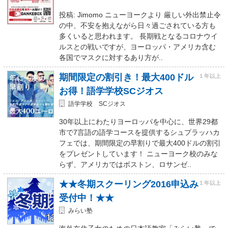
投稿: Jimomo ニューヨークより 厳しい外出禁止令
の中、不安を抱えながら日々過ごされている方も
多くいると思われます。 長期戦となるコロナウイ
ルスとの戦いですが、ヨーロッパ・アメリカ含む
各国でマスクに対するあり方が..
期間限定の割引き！最大400ドル
１年以上
お得！語学学校SCジオス
語学学校 SCジオス
30年以上にわたりヨーロッパを中心に、世界29都
市で7言語の語学コースを提供するシュプラッハカ
フェでは、期間限定の早割りで最大400ドルの割引
をプレゼントしています！ ニューヨーク校のみな
らず、アメリカではボストン、ロサンゼ..
★★冬期スクーリング2016申込み
１年以上
受付中！★★
みらい塾