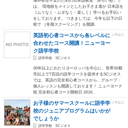
海外在住子女のための日本語教室「みらい塾」で
は、 現地校をメインとしたお子さま達が 日本語を
［ムリなく・ムダなく・楽しく］学べるお手伝い
をしております。 つきましては、今年も以下の日
程で ［冬期スクーリング］を開講..
英語初心者コースから各レベルに
１年以上
合わせたコース開講！ニューヨー
ク語学学校
語学学校 SCジオス
30年以上にわたりヨーロッパを中心に、世界30都
市以上で7言語の語学コースを提供するSCジオス
では、英語の完全初心者コースから、グループ・
個人レッスンも開講しております！ ニューヨーク
校 完全初心者コース開校日 2016..
お子様のサマースクールに語学学
１年以上
校のジュニアプログラムはいかが
でしょうか
語学学校 SCジオス