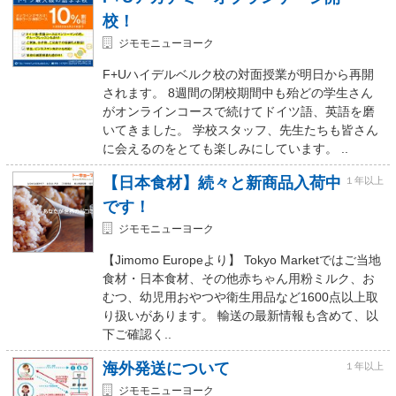
校！
ジモモニューヨーク
F+Uハイデルベルク校の対面授業が明日から再開
されます。 8週間の閉校期間中も殆どの学生さん
がオンラインコースで続けてドイツ語、英語を磨
いてきました。 学校スタッフ、先生たちも皆さん
に会えるのをとても楽しみにしています。 ..
【日本食材】続々と新商品入荷中
１年以上
です！
ジモモニューヨーク
【Jimomo Europeより】 Tokyo Marketではご当地
食材・日本食材、その他赤ちゃん用粉ミルク、お
むつ、幼児用おやつや衛生用品など1600点以上取
り扱いがあります。 輸送の最新情報も含めて、以
下ご確認く..
海外発送について
１年以上
ジモモニューヨーク