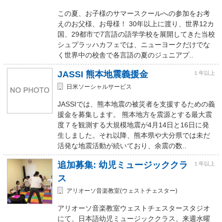
この夏、お子様のサマースクールへの参加をお考
えのお父様、お母様！ 30年以上に渡り、世界12カ
国、29都市で7言語の語学学校を展開してきた当校
シュプラッハカフェでは、ニューヨークだけでな
く世界中の校舎で各言語の夏のジュニアプ..
JASSI 熊本地震義援金
１年以上
日米ソーシャルサービス
JASSIでは、熊本地震の被災者を支援するための義
援金を募集します。 熊本地方を震源とする最大震
度７を観測する大規模地震が4月14日と16日に発
生しました。それ以降、熊本県や大分県では未だ
活発な地震活動が続いており、余震の数..
追加募集: 幼児ミュージッククラ
１年以上
ス
アリオーソ音楽教室(ウェストチェスター)
アリオーソ音楽教室ウェストチェスタースタジオ
にて、日本語幼児ミュージッククラス、来週水曜