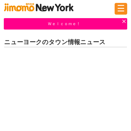
☰
ログイン
新規登録
Ｗｅｌｃｏｍｅ！
ニューヨークのタウン情報ニュース
掲示板
タウン情報
教えて！
ニュース
イベント
求人
物件
習い事