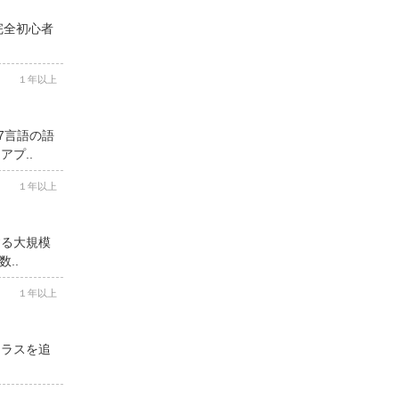
完全初心者
１年以上
7言語の語
プ..
１年以上
する大規模
..
１年以上
クラスを追