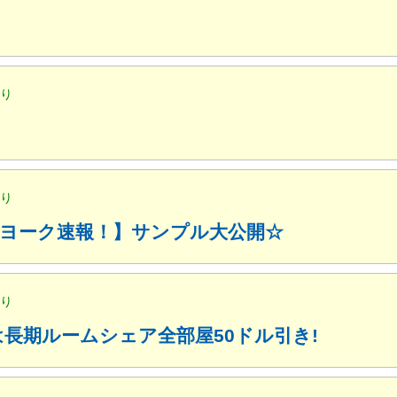
便り
便り
ューヨーク速報！】サンプル大公開☆
便り
月は長期ルームシェア全部屋50ドル引き!