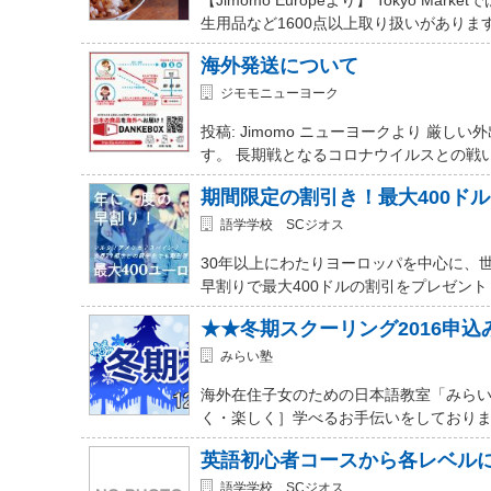
生用品など1600点以上取り扱いがありま
海外発送について
ジモモニューヨーク
投稿: Jimomo ニューヨークより 
す。 長期戦となるコロナウイルスとの戦
期間限定の割引き！最大400ド
語学学校 SCジオス
30年以上にわたりヨーロッパを中心に、
早割りで最大400ドルの割引をプレゼント
★★冬期スクーリング2016申
みらい塾
海外在住子女のための日本語教室「みらい
く・楽しく］学べるお手伝いをしておりま
英語初心者コースから各レベル
語学学校 SCジオス