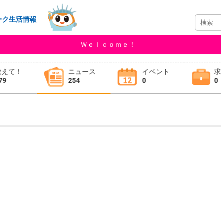
ーク生活情報
Ｗｅｌｃｏｍｅ！
教えて！
ニュース
イベント
79
254
0
0