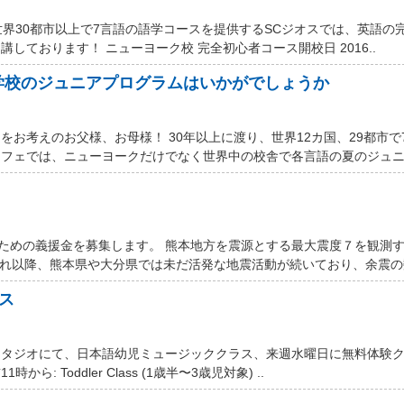
世界30都市以上で7言語の語学コースを提供するSCジオスでは、英語の
しております！ ニューヨーク校 完全初心者コース開校日 2016..
学校のジュニアプログラムはいかがでしょうか
お考えのお父様、お母様！ 30年以上に渡り、世界12カ国、29都市で
フェでは、ニューヨークだけでなく世界中の校舎で各言語の夏のジュニア
するための義援金を募集します。 熊本地方を震源とする最大震度７を観測
それ以降、熊本県や大分県では未だ活発な地震活動が続いており、余震の数
ス
スタジオにて、日本語幼児ミュージッククラス、来週水曜日に無料体験
ら: Toddler Class (1歳半〜3歳児対象) ..