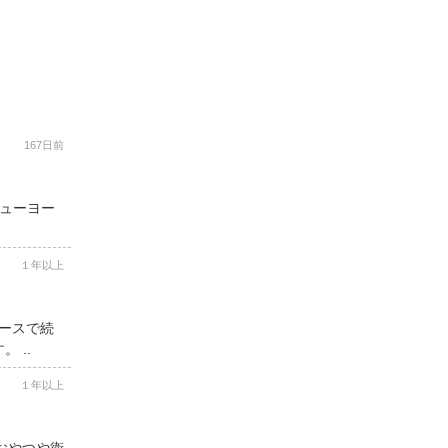
167日前
ニューヨー
１年以上
コースで続
 ..
１年以上
用おやつや衛