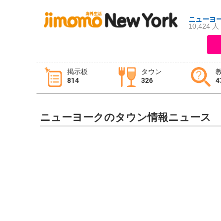
ニューヨ
10,424 人
ログイン
新規登録
掲示板
タウン
814
326
4
掲示板
タウン情報
教えて！
ニューヨークのタウン情報ニュース
ニュース
イベント
求人
物件
習い事