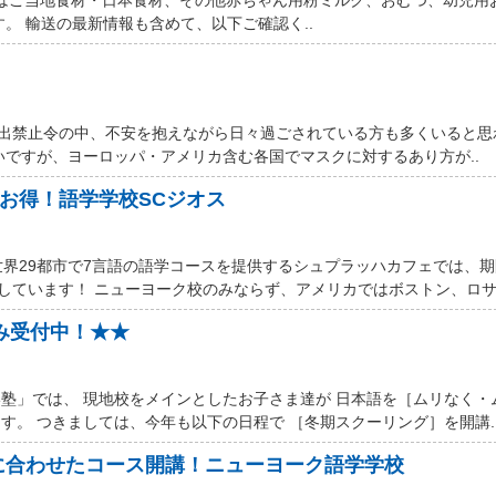
す。 輸送の最新情報も含めて、以下ご確認く..
厳しい外出禁止令の中、不安を抱えながら日々過ごされている方も多くいると
いですが、ヨーロッパ・アメリカ含む各国でマスクに対するあり方が..
ルお得！語学学校SCジオス
世界29都市で7言語の語学コースを提供するシュプラッハカフェでは、
しています！ ニューヨーク校のみならず、アメリカではボストン、ロサン
込み受付中！★★
塾」では、 現地校をメインとしたお子さま達が 日本語を［ムリなく・
す。 つきましては、今年も以下の日程で ［冬期スクーリング］を開講.
に合わせたコース開講！ニューヨーク語学学校