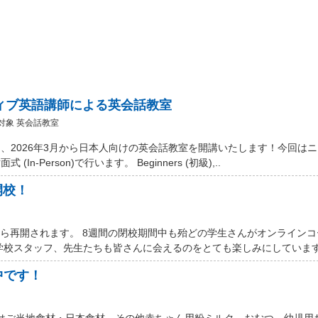
ティブ英語講師による英会話教室
対象 英会話教室
、2026年3月から日本人向けの英会話教室を開講いたします！今回は
Person)で行います。 Beginners (初級),..
開校！
から再開されます。 8週間の閉校期間中も殆どの学生さんがオンライン
学校スタッフ、先生たちも皆さんに会えるのをとても楽しみにしています。
中です！
 Marketではご当地食材・日本食材、その他赤ちゃん用粉ミルク、おむつ、幼児