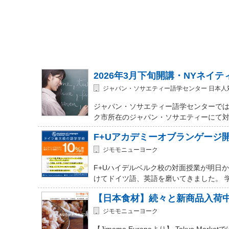
2026年3月下旬開講・NYネイ
ジャパン・ソサエティー語学センター 日本人
ジャパン・ソサエティー語学センターでは
ク市所在のジャパン・ソサエティーにて対面式 (In-
F+Uアカデミーオブランゲージ
ジモモニューヨーク
F+Uハイデルベルク校の対面授業が明日
けてドイツ語、英語を磨いてきました。 
【日本食材】続々と新商品入荷
ジモモニューヨーク
【Jimomo Europeより】 Tokyo