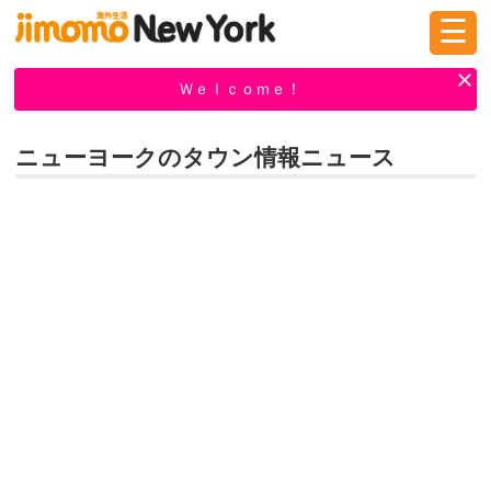
☰
ログイン
新規登録
Ｗｅｌｃｏｍｅ！
ニューヨークのタウン情報ニュース
掲示板
タウン情報
教えて！
ニュース
イベント
求人
物件
習い事