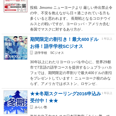
投稿: Jimomo ニューヨークより 厳しい外出禁止令
の中、不安を抱えながら日々過ごされている方も
多くいると思われます。 長期戦となるコロナウイ
ルスとの戦いですが、ヨーロッパ・アメリカ含む
各国でマスクに対するあり方が..
期間限定の割引き！最大400ドル
１年以上
お得！語学学校SCジオス
語学学校 SCジオス
30年以上にわたりヨーロッパを中心に、世界29都
市で7言語の語学コースを提供するシュプラッハカ
フェでは、期間限定の早割りで最大400ドルの割引
をプレゼントしています！ ニューヨーク校のみな
らず、アメリカではボストン、ロサンゼ..
★★冬期スクーリング2016申込み
１年以上
受付中！★★
みらい塾