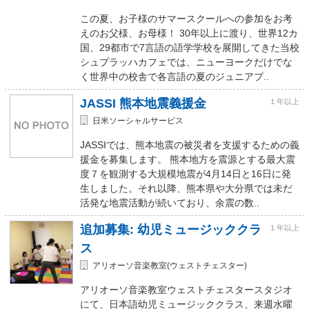
この夏、お子様のサマースクールへの参加をお考
えのお父様、お母様！ 30年以上に渡り、世界12カ
国、29都市で7言語の語学学校を展開してきた当校
シュプラッハカフェでは、ニューヨークだけでな
く世界中の校舎で各言語の夏のジュニアプ..
JASSI 熊本地震義援金
１年以上
日米ソーシャルサービス
JASSIでは、熊本地震の被災者を支援するための義
援金を募集します。 熊本地方を震源とする最大震
度７を観測する大規模地震が4月14日と16日に発
生しました。それ以降、熊本県や大分県では未だ
活発な地震活動が続いており、余震の数..
追加募集: 幼児ミュージッククラ
１年以上
ス
アリオーソ音楽教室(ウェストチェスター)
アリオーソ音楽教室ウェストチェスタースタジオ
にて、日本語幼児ミュージッククラス、来週水曜