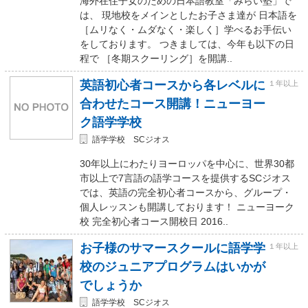
海外在住子女のための日本語教室「みらい塾」で
は、 現地校をメインとしたお子さま達が 日本語を
［ムリなく・ムダなく・楽しく］学べるお手伝い
をしております。 つきましては、今年も以下の日
程で ［冬期スクーリング］を開講..
英語初心者コースから各レベルに
１年以上
合わせたコース開講！ニューヨー
ク語学学校
語学学校 SCジオス
30年以上にわたりヨーロッパを中心に、世界30都
市以上で7言語の語学コースを提供するSCジオス
では、英語の完全初心者コースから、グループ・
個人レッスンも開講しております！ ニューヨーク
校 完全初心者コース開校日 2016..
お子様のサマースクールに語学学
１年以上
校のジュニアプログラムはいかが
でしょうか
語学学校 SCジオス