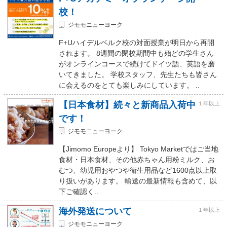
校！
ジモモニューヨーク
F+Uハイデルベルク校の対面授業が明日から再開
されます。 8週間の閉校期間中も殆どの学生さん
がオンラインコースで続けてドイツ語、英語を磨
いてきました。 学校スタッフ、先生たちも皆さん
に会えるのをとても楽しみにしています。 ..
【日本食材】続々と新商品入荷中
１年以上
です！
ジモモニューヨーク
【Jimomo Europeより】 Tokyo Marketではご当地
食材・日本食材、その他赤ちゃん用粉ミルク、お
むつ、幼児用おやつや衛生用品など1600点以上取
り扱いがあります。 輸送の最新情報も含めて、以
下ご確認く..
海外発送について
１年以上
ジモモニューヨーク