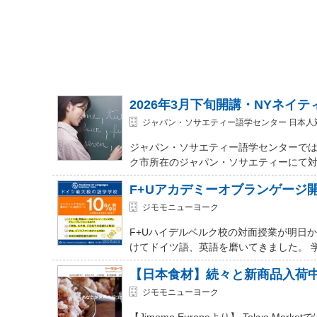
2026年3月下旬開講・NYネイ
ジャパン・ソサエティー語学センター 日本人
ジャパン・ソサエティー語学センターでは
ク市所在のジャパン・ソサエティーにて対面式 (In-
F+Uアカデミーオブランゲージ
ジモモニューヨーク
F+Uハイデルベルク校の対面授業が明日
けてドイツ語、英語を磨いてきました。 
【日本食材】続々と新商品入荷
ジモモニューヨーク
【Jimomo Europeより】 Tokyo