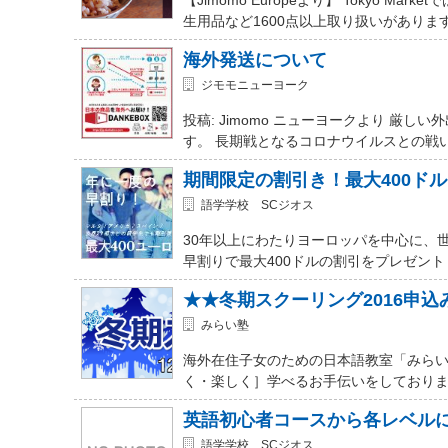
生用品など1600点以上取り扱いがありま
海外発送について
ジモモニューヨーク
投稿: Jimomo ニューヨークより 
す。 長期戦となるコロナウイルスとの戦
期間限定の割引き！最大400ド
語学学校 SCジオス
30年以上にわたりヨーロッパを中心に、
早割りで最大400ドルの割引をプレゼント
★★冬期スクーリング2016申
みらい塾
海外在住子女のための日本語教室「みらい
く・楽しく］学べるお手伝いをしておりま
英語初心者コースから各レベル
語学学校 SCジオス