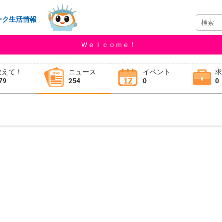
ーク生活情報
Ｗｅｌｃｏｍｅ！
教えて！
ニュース
イベント
79
254
0
0