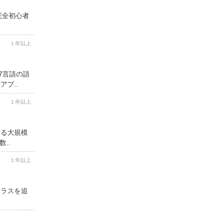
完全初心者
１年以上
7言語の語
プ..
１年以上
する大規模
..
１年以上
クラスを追