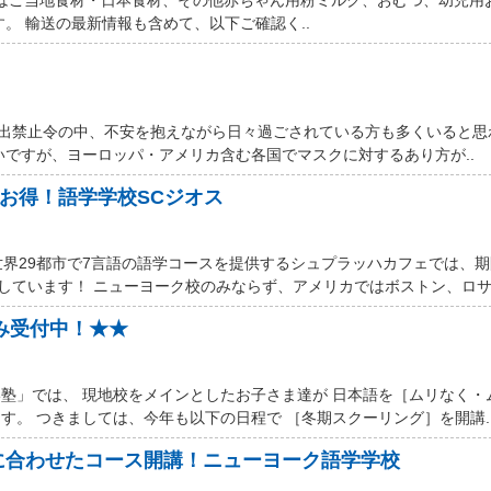
す。 輸送の最新情報も含めて、以下ご確認く..
厳しい外出禁止令の中、不安を抱えながら日々過ごされている方も多くいると
いですが、ヨーロッパ・アメリカ含む各国でマスクに対するあり方が..
ルお得！語学学校SCジオス
世界29都市で7言語の語学コースを提供するシュプラッハカフェでは、
しています！ ニューヨーク校のみならず、アメリカではボストン、ロサン
込み受付中！★★
塾」では、 現地校をメインとしたお子さま達が 日本語を［ムリなく・
す。 つきましては、今年も以下の日程で ［冬期スクーリング］を開講.
に合わせたコース開講！ニューヨーク語学学校