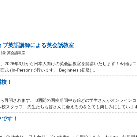
ティブ英語講師による英会話教室
対象 英会話教室
、2026年3月から日本人向けの英会話教室を開講いたします！今回は
Person)で行います。 Beginners (初級),..
開校！
から再開されます。 8週間の閉校期間中も殆どの学生さんがオンライン
学校スタッフ、先生たちも皆さんに会えるのをとても楽しみにしています。
中です！
 Marketではご当地食材・日本食材、その他赤ちゃん用粉ミルク、おむつ、幼児