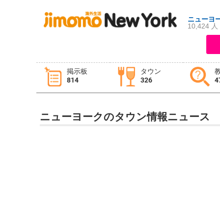
ニューヨ
10,424 人
ログイン
新規登録
掲示板
タウン
814
326
4
掲示板
タウン情報
教えて！
ニューヨークのタウン情報ニュース
ニュース
イベント
求人
物件
習い事