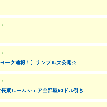
便り
便り
ューヨーク速報！】サンプル大公開☆
便り
月は長期ルームシェア全部屋50ドル引き!