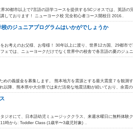
世界30都市以上で7言語の語学コースを提供するSCジオスでは、英語の
しております！ ニューヨーク校 完全初心者コース開校日 2016..
学校のジュニアプログラムはいかがでしょうか
お考えのお父様、お母様！ 30年以上に渡り、世界12カ国、29都市で
フェでは、ニューヨークだけでなく世界中の校舎で各言語の夏のジュニア
するための義援金を募集します。 熊本地方を震源とする最大震度７を観測
それ以降、熊本県や大分県では未だ活発な地震活動が続いており、余震の数
ス
スタジオにて、日本語幼児ミュージッククラス、来週水曜日に無料体験
ら: Toddler Class (1歳半〜3歳児対象) ..