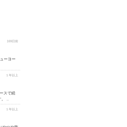
169日前
ニューヨー
１年以上
コースで続
 ..
１年以上
用おやつや衛