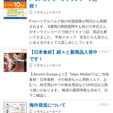
校！
ジモモニューヨーク
F+Uハイデルベルク校の対面授業が明日から再開
されます。 8週間の閉校期間中も殆どの学生さん
がオンラインコースで続けてドイツ語、英語を磨
いてきました。 学校スタッフ、先生たちも皆さん
に会えるのをとても楽しみにしています。 ..
【日本食材】続々と新商品入荷中
１年以上
です！
ジモモニューヨーク
【Jimomo Europeより】 Tokyo Marketではご当地
食材・日本食材、その他赤ちゃん用粉ミルク、お
むつ、幼児用おやつや衛生用品など1600点以上取
り扱いがあります。 輸送の最新情報も含めて、以
下ご確認く..
海外発送について
１年以上
ジモモニューヨーク