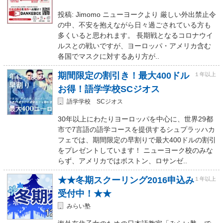
投稿: Jimomo ニューヨークより 厳しい外出禁止令
の中、不安を抱えながら日々過ごされている方も
多くいると思われます。 長期戦となるコロナウイ
ルスとの戦いですが、ヨーロッパ・アメリカ含む
各国でマスクに対するあり方が..
期間限定の割引き！最大400ドル
１年以上
お得！語学学校SCジオス
語学学校 SCジオス
30年以上にわたりヨーロッパを中心に、世界29都
市で7言語の語学コースを提供するシュプラッハカ
フェでは、期間限定の早割りで最大400ドルの割引
をプレゼントしています！ ニューヨーク校のみな
らず、アメリカではボストン、ロサンゼ..
★★冬期スクーリング2016申込み
１年以上
受付中！★★
みらい塾