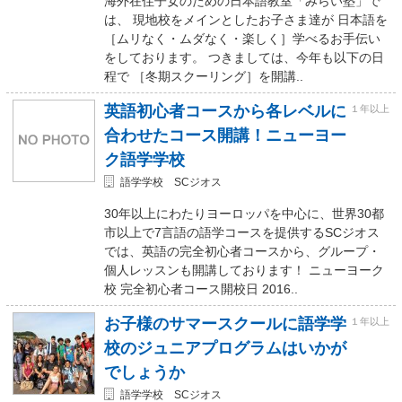
海外在住子女のための日本語教室「みらい塾」で
は、 現地校をメインとしたお子さま達が 日本語を
［ムリなく・ムダなく・楽しく］学べるお手伝い
をしております。 つきましては、今年も以下の日
程で ［冬期スクーリング］を開講..
英語初心者コースから各レベルに
１年以上
合わせたコース開講！ニューヨー
ク語学学校
語学学校 SCジオス
30年以上にわたりヨーロッパを中心に、世界30都
市以上で7言語の語学コースを提供するSCジオス
では、英語の完全初心者コースから、グループ・
個人レッスンも開講しております！ ニューヨーク
校 完全初心者コース開校日 2016..
お子様のサマースクールに語学学
１年以上
校のジュニアプログラムはいかが
でしょうか
語学学校 SCジオス