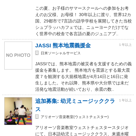
この夏、お子様のサマースクールへの参加をお考
えのお父様、お母様！ 30年以上に渡り、世界12カ
国、29都市で7言語の語学学校を展開してきた当校
シュプラッハカフェでは、ニューヨークだけでな
く世界中の校舎で各言語の夏のジュニアプ..
JASSI 熊本地震義援金
１年以上
日米ソーシャルサービス
JASSIでは、熊本地震の被災者を支援するための義
援金を募集します。 熊本地方を震源とする最大震
度７を観測する大規模地震が4月14日と16日に発
生しました。それ以降、熊本県や大分県では未だ
活発な地震活動が続いており、余震の数..
追加募集: 幼児ミュージッククラ
１年以上
ス
アリオーソ音楽教室(ウェストチェスター)
アリオーソ音楽教室ウェストチェスタースタジオ
にて、日本語幼児ミュージッククラス、来週水曜