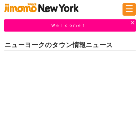
☰
ログイン
新規登録
Ｗｅｌｃｏｍｅ！
ニューヨークのタウン情報ニュース
掲示板
タウン情報
教えて！
ニュース
イベント
求人
物件
習い事