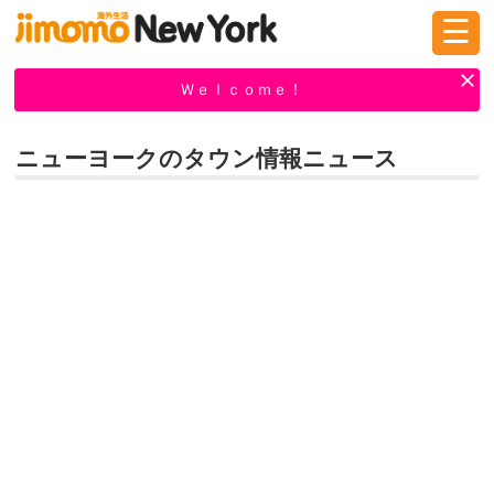
☰
ログイン
新規登録
Ｗｅｌｃｏｍｅ！
ニューヨークのタウン情報ニュース
掲示板
タウン情報
教えて！
ニュース
イベント
求人
物件
習い事