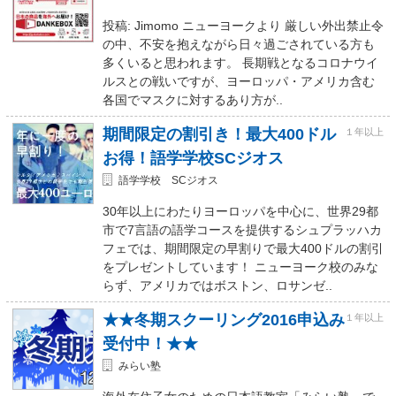
投稿: Jimomo ニューヨークより 厳しい外出禁止令
の中、不安を抱えながら日々過ごされている方も
多くいると思われます。 長期戦となるコロナウイ
ルスとの戦いですが、ヨーロッパ・アメリカ含む
各国でマスクに対するあり方が..
期間限定の割引き！最大400ドル
１年以上
お得！語学学校SCジオス
語学学校 SCジオス
30年以上にわたりヨーロッパを中心に、世界29都
市で7言語の語学コースを提供するシュプラッハカ
フェでは、期間限定の早割りで最大400ドルの割引
をプレゼントしています！ ニューヨーク校のみな
らず、アメリカではボストン、ロサンゼ..
★★冬期スクーリング2016申込み
１年以上
受付中！★★
みらい塾