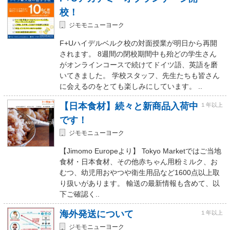
校！
ジモモニューヨーク
F+Uハイデルベルク校の対面授業が明日から再開
されます。 8週間の閉校期間中も殆どの学生さん
がオンラインコースで続けてドイツ語、英語を磨
いてきました。 学校スタッフ、先生たちも皆さん
に会えるのをとても楽しみにしています。 ..
【日本食材】続々と新商品入荷中
１年以上
です！
ジモモニューヨーク
【Jimomo Europeより】 Tokyo Marketではご当地
食材・日本食材、その他赤ちゃん用粉ミルク、お
むつ、幼児用おやつや衛生用品など1600点以上取
り扱いがあります。 輸送の最新情報も含めて、以
下ご確認く..
海外発送について
１年以上
ジモモニューヨーク