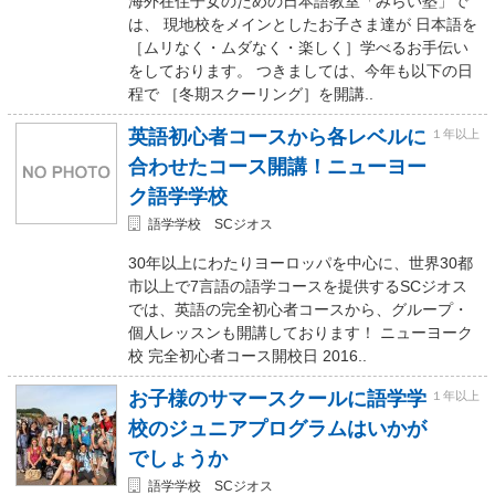
海外在住子女のための日本語教室「みらい塾」で
は、 現地校をメインとしたお子さま達が 日本語を
［ムリなく・ムダなく・楽しく］学べるお手伝い
をしております。 つきましては、今年も以下の日
程で ［冬期スクーリング］を開講..
英語初心者コースから各レベルに
１年以上
合わせたコース開講！ニューヨー
ク語学学校
語学学校 SCジオス
30年以上にわたりヨーロッパを中心に、世界30都
市以上で7言語の語学コースを提供するSCジオス
では、英語の完全初心者コースから、グループ・
個人レッスンも開講しております！ ニューヨーク
校 完全初心者コース開校日 2016..
お子様のサマースクールに語学学
１年以上
校のジュニアプログラムはいかが
でしょうか
語学学校 SCジオス