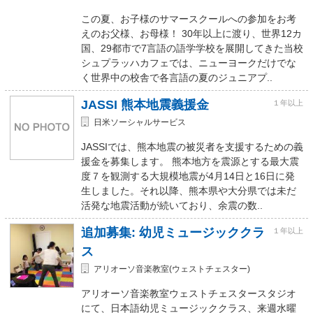
この夏、お子様のサマースクールへの参加をお考
えのお父様、お母様！ 30年以上に渡り、世界12カ
国、29都市で7言語の語学学校を展開してきた当校
シュプラッハカフェでは、ニューヨークだけでな
く世界中の校舎で各言語の夏のジュニアプ..
JASSI 熊本地震義援金
１年以上
日米ソーシャルサービス
JASSIでは、熊本地震の被災者を支援するための義
援金を募集します。 熊本地方を震源とする最大震
度７を観測する大規模地震が4月14日と16日に発
生しました。それ以降、熊本県や大分県では未だ
活発な地震活動が続いており、余震の数..
追加募集: 幼児ミュージッククラ
１年以上
ス
アリオーソ音楽教室(ウェストチェスター)
アリオーソ音楽教室ウェストチェスタースタジオ
にて、日本語幼児ミュージッククラス、来週水曜