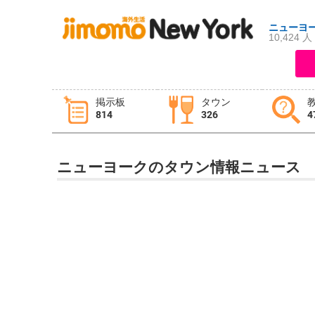
ニューヨ
10,424 人
ログイン
新規登録
掲示板
タウン
814
326
4
掲示板
タウン情報
教えて！
ニューヨークのタウン情報ニュース
ニュース
イベント
求人
物件
習い事