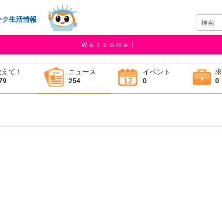
ーク生活情報
Ｗｅｌｃｏｍｅ！
教えて！
ニュース
イベント
79
254
0
0