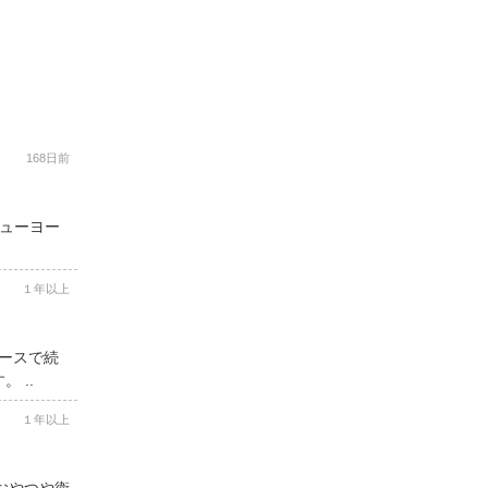
168日前
ニューヨー
１年以上
コースで続
 ..
１年以上
用おやつや衛