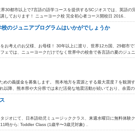
世界30都市以上で7言語の語学コースを提供するSCジオスでは、英語の
しております！ ニューヨーク校 完全初心者コース開校日 2016..
学校のジュニアプログラムはいかがでしょうか
お考えのお父様、お母様！ 30年以上に渡り、世界12カ国、29都市で
フェでは、ニューヨークだけでなく世界中の校舎で各言語の夏のジュニア
するための義援金を募集します。 熊本地方を震源とする最大震度７を観測
それ以降、熊本県や大分県では未だ活発な地震活動が続いており、余震の数
ス
スタジオにて、日本語幼児ミュージッククラス、来週水曜日に無料体験
ら: Toddler Class (1歳半〜3歳児対象) ..