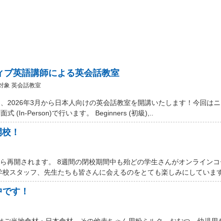
ティブ英語講師による英会話教室
対象 英会話教室
、2026年3月から日本人向けの英会話教室を開講いたします！今回は
Person)で行います。 Beginners (初級),..
開校！
から再開されます。 8週間の閉校期間中も殆どの学生さんがオンライン
学校スタッフ、先生たちも皆さんに会えるのをとても楽しみにしています。
中です！
 Marketではご当地食材・日本食材、その他赤ちゃん用粉ミルク、おむつ、幼児