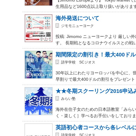
生用品など1600点以上取り扱いがありま
海外発送について
ジモモニューヨーク
投稿: Jimomo ニューヨークより 
す。 長期戦となるコロナウイルスとの戦
期間限定の割引き！最大400ド
語学学校 SCジオス
30年以上にわたりヨーロッパを中心に、
早割りで最大400ドルの割引をプレゼント
★★冬期スクーリング2016申
みらい塾
海外在住子女のための日本語教室「みらい
く・楽しく］学べるお手伝いをしておりま
英語初心者コースから各レベル
語学学校 SCジオス