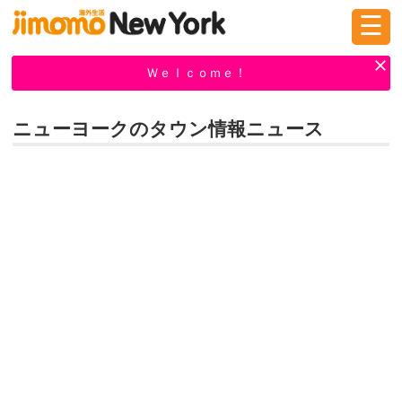
☰
ログイン
新規登録
Ｗｅｌｃｏｍｅ！
ニューヨークのタウン情報ニュース
掲示板
タウン情報
教えて！
ニュース
イベント
求人
物件
習い事