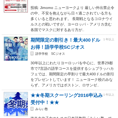
投稿: Jimomo ニューヨークより 厳しい外出禁止令
の中、不安を抱えながら日々過ごされている方も
多くいると思われます。 長期戦となるコロナウイ
ルスとの戦いですが、ヨーロッパ・アメリカ含む
各国でマスクに対するあり方が..
期間限定の割引き！最大400ドル
１年以上
お得！語学学校SCジオス
語学学校 SCジオス
30年以上にわたりヨーロッパを中心に、世界29都
市で7言語の語学コースを提供するシュプラッハカ
フェでは、期間限定の早割りで最大400ドルの割引
をプレゼントしています！ ニューヨーク校のみな
らず、アメリカではボストン、ロサンゼ..
★★冬期スクーリング2016申込み
１年以上
受付中！★★
みらい塾