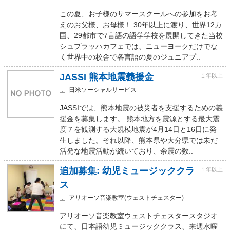
この夏、お子様のサマースクールへの参加をお考
えのお父様、お母様！ 30年以上に渡り、世界12カ
国、29都市で7言語の語学学校を展開してきた当校
シュプラッハカフェでは、ニューヨークだけでな
く世界中の校舎で各言語の夏のジュニアプ..
JASSI 熊本地震義援金
１年以上
日米ソーシャルサービス
JASSIでは、熊本地震の被災者を支援するための義
援金を募集します。 熊本地方を震源とする最大震
度７を観測する大規模地震が4月14日と16日に発
生しました。それ以降、熊本県や大分県では未だ
活発な地震活動が続いており、余震の数..
追加募集: 幼児ミュージッククラ
１年以上
ス
アリオーソ音楽教室(ウェストチェスター)
アリオーソ音楽教室ウェストチェスタースタジオ
にて、日本語幼児ミュージッククラス、来週水曜