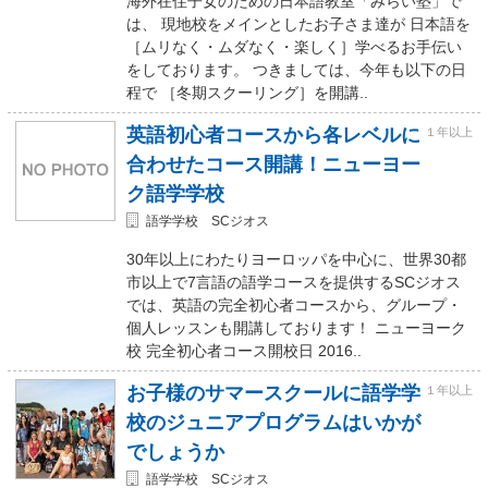
海外在住子女のための日本語教室「みらい塾」で
は、 現地校をメインとしたお子さま達が 日本語を
［ムリなく・ムダなく・楽しく］学べるお手伝い
をしております。 つきましては、今年も以下の日
程で ［冬期スクーリング］を開講..
英語初心者コースから各レベルに
１年以上
合わせたコース開講！ニューヨー
ク語学学校
語学学校 SCジオス
30年以上にわたりヨーロッパを中心に、世界30都
市以上で7言語の語学コースを提供するSCジオス
では、英語の完全初心者コースから、グループ・
個人レッスンも開講しております！ ニューヨーク
校 完全初心者コース開校日 2016..
お子様のサマースクールに語学学
１年以上
校のジュニアプログラムはいかが
でしょうか
語学学校 SCジオス