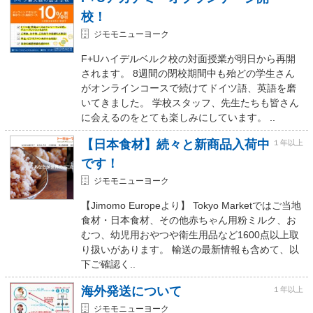
校！
ジモモニューヨーク
F+Uハイデルベルク校の対面授業が明日から再開
されます。 8週間の閉校期間中も殆どの学生さん
がオンラインコースで続けてドイツ語、英語を磨
いてきました。 学校スタッフ、先生たちも皆さん
に会えるのをとても楽しみにしています。 ..
【日本食材】続々と新商品入荷中
１年以上
です！
ジモモニューヨーク
【Jimomo Europeより】 Tokyo Marketではご当地
食材・日本食材、その他赤ちゃん用粉ミルク、お
むつ、幼児用おやつや衛生用品など1600点以上取
り扱いがあります。 輸送の最新情報も含めて、以
下ご確認く..
海外発送について
１年以上
ジモモニューヨーク