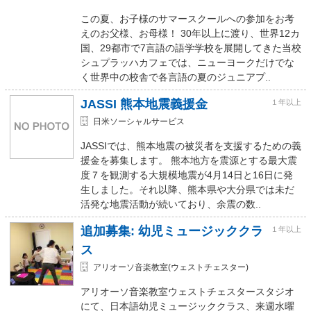
この夏、お子様のサマースクールへの参加をお考
えのお父様、お母様！ 30年以上に渡り、世界12カ
国、29都市で7言語の語学学校を展開してきた当校
シュプラッハカフェでは、ニューヨークだけでな
く世界中の校舎で各言語の夏のジュニアプ..
JASSI 熊本地震義援金
１年以上
日米ソーシャルサービス
JASSIでは、熊本地震の被災者を支援するための義
援金を募集します。 熊本地方を震源とする最大震
度７を観測する大規模地震が4月14日と16日に発
生しました。それ以降、熊本県や大分県では未だ
活発な地震活動が続いており、余震の数..
追加募集: 幼児ミュージッククラ
１年以上
ス
アリオーソ音楽教室(ウェストチェスター)
アリオーソ音楽教室ウェストチェスタースタジオ
にて、日本語幼児ミュージッククラス、来週水曜