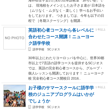
海外在住子女のための日本語教室「みらい塾」で
は、 現地校をメインとしたお子さま達が 日本語を
［ムリなく・ムダなく・楽しく］学べるお手伝い
をしております。 つきましては、今年も以下の日
程で ［冬期スクーリング］を開講..
英語初心者コースから各レベルに
１年以上
合わせたコース開講！ニューヨー
ク語学学校
語学学校 SCジオス
30年以上にわたりヨーロッパを中心に、世界30都
市以上で7言語の語学コースを提供するSCジオス
では、英語の完全初心者コースから、グループ・
個人レッスンも開講しております！ ニューヨーク
校 完全初心者コース開校日 2016..
お子様のサマースクールに語学学
１年以上
校のジュニアプログラムはいかが
でしょうか
語学学校 SCジオス