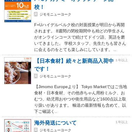
校！
ジモモニューヨーク
F+Uハイデルベルク校の対面授業が明日から再開
されます。 8週間の閉校期間中も殆どの学生さん
がオンラインコースで続けてドイツ語、英語を磨
いてきました。 学校スタッフ、先生たちも皆さん
に会えるのをとても楽しみにしています。 ..
【日本食材】続々と新商品入荷中
１年以上
です！
ジモモニューヨーク
【Jimomo Europeより】 Tokyo Marketではご当地
食材・日本食材、その他赤ちゃん用粉ミルク、お
むつ、幼児用おやつや衛生用品など1600点以上取
り扱いがあります。 輸送の最新情報も含めて、以
下ご確認く..
海外発送について
１年以上
ジモモニューヨーク