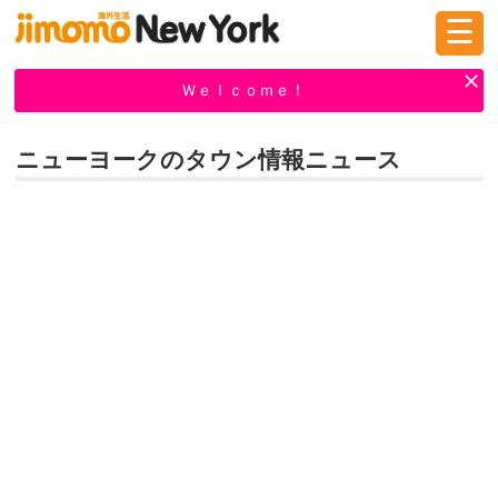
☰
ログイン
新規登録
Ｗｅｌｃｏｍｅ！
ニューヨークのタウン情報ニュース
掲示板
タウン情報
教えて！
ニュース
イベント
求人
物件
習い事