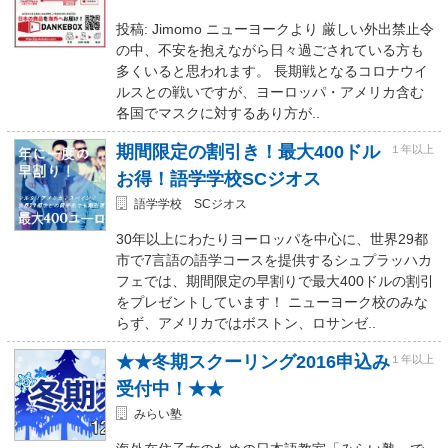
投稿: Jimomo ニューヨークより 厳しい外出禁止令
の中、不安を抱えながら日々過ごされている方も
多くいると思われます。 長期戦となるコロナウイ
ルスとの戦いですが、ヨーロッパ・アメリカ含む
各国でマスクに対するあり方が..
期間限定の割引き！最大400ドル
１年以上
お得！語学学校SCジオス
語学学校 SCジオス
30年以上にわたりヨーロッパを中心に、世界29都
市で7言語の語学コースを提供するシュプラッハカ
フェでは、期間限定の早割りで最大400ドルの割引
をプレゼントしています！ ニューヨーク校のみな
らず、アメリカではボストン、ロサンゼ..
★★冬期スクーリング2016申込み
１年以上
受付中！★★
みらい塾